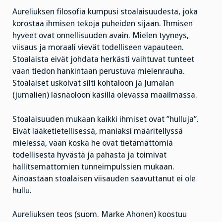
Aureliuksen filosofia kumpusi stoalaisuudesta, joka
korostaa ihmisen tekoja puheiden sijaan. Ihmisen
hyveet ovat onnellisuuden avain. Mielen tyyneys,
viisaus ja moraali vievät todelliseen vapauteen.
Stoalaista eivät johdata herkästi vaihtuvat tunteet
vaan tiedon hankintaan perustuva mielenrauha.
Stoalaiset uskoivat silti kohtaloon ja Jumalan
(jumalien) läsnäoloon käsillä olevassa maailmassa.
Stoalaisuuden mukaan kaikki ihmiset ovat ”hulluja”.
Eivät lääketietellisessä, maniaksi määritellyssä
mielessä, vaan koska he ovat tietämättömiä
todellisesta hyvästä ja pahasta ja toimivat
hallitsemattomien tunneimpulssien mukaan.
Ainoastaan stoalaisen viisauden saavuttanut ei ole
hullu.
Aureliuksen teos (suom. Marke Ahonen) koostuu