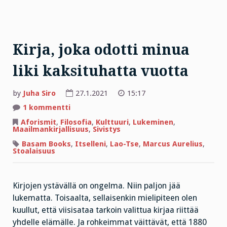
Kirja, joka odotti minua
liki kaksituhatta vuotta
by
Juha Siro
27.1.2021
15:17
artikkeliin
1 kommentti
Kirja,
joka
Aforismit
,
Filosofia
,
Kulttuuri
,
Lukeminen
,
odotti
Maailmankirjallisuus
,
Sivistys
minua
liki
Basam Books
,
Itselleni
,
Lao-Tse
,
Marcus Aurelius
,
kaksituhatta
Stoalaisuus
vuotta
Kirjojen ystävällä on ongelma. Niin paljon jää
lukematta. Toisaalta, sellaisenkin mielipiteen olen
kuullut, että viisisataa tarkoin valittua kirjaa riittää
yhdelle elämälle. Ja rohkeimmat väittävät, että 1880