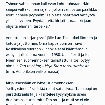
Tshoun valtakunnan kulkevan kohti tuhoaan. Hän
saapui valtakunnan rajalle, jolloin vartioston päällikkö
esitti hänelle pyynnön: ”Te olette päättänyt vetäytyä
yksinäisyyteen. Pyydän teitä kirjoittamaan kirjaan
ohjeita elämäni tarpeiksi.”
Annettuaan kirjan pyytäjälle Lao-Tse jatkoi länteen ja
katosi jäljettömiin. Oma kappaleeni on Toivo
Koskikallion suoraan kiinankielestä kääntämä ja
wsoy:n julkaisema vuonna 1950. Uusi Pertti ja Kai
Niemisen suomennoksen tarkistettu laitos löytyy
nimellä
Tao te ching – kirja Taon toteutumisesta.
(mm. Adlibriksen valikoimassa)
Kirja itsessään on lyhyt, suomennokseni
”selityksineen” sisältää reilut sata sivua. Taon oppi on
paradoksaalista ja käsittelee kysymyksiä usein
dualismin kautta: mitä Tao on… ja mitä se ei ole.