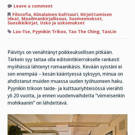
on
Leave a comment
Yksinäisyys,
ahdistus
Filosofia
,
Kiinalainen kulttuuri
,
Kirjoittamisen
ja
ideat
,
Maailmankirjallisuus
,
Suomennokset
,
Salaisuuksien
Suosikkikirjat
,
Usko ja uskomukset
tie
Lao-Tse
,
Pyynikin Trikoo
,
Tao The Ching
,
TaoLin
Päivitys on venähtänyt poikkeuksellisen pitkään.
Tärkein syy taitaa olla editointikierrokselle rankasti
myöhässä lähtenyt romaanikäsis. Kevään syistäni ei
sen enempää – kesän kääntyessä syksyyn, minua on
ahdistanut muiden muassa uuden työhuoneen haku.
Pyynikin trikoon taide- ja kulttuuriyhteisössä vierähti
yli 20 vuotta, ja ennen vuodenvaihdetta ”viimeisenkin
mohikaanin” on lähdettävä.