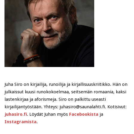
Juha Siro on kirjailija, runoilija ja kirjallisuuskriitikko. Hän on
julkaissut kuusi runokokoelmaa, seitsemän romaania, kaksi
lastenkirjaa ja aforismeja. Siro on palkittu useasti
kirjailijantyöstään. Yhteys: juhasiro@saunalahti.fi. Kotisivut:
juhasiro.fi
. Löydät Juhan myös
Facebookista
ja
Instagramista
.