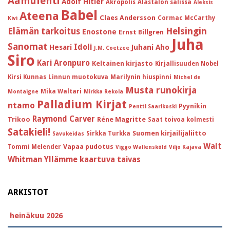
Aamulehti
Adolf Hitler
Akropolis
Alastalon salissa
Aleksis
Babel
Ateena
Claes Andersson
Cormac McCarthy
Kivi
Helsingin
Elämän tarkoitus
Enostone
Ernst Billgren
Juha
Sanomat
Idoli
Hesari
Juhani Aho
J.M. Coetzee
Siro
Kari Aronpuro
Keltainen kirjasto
Kirjallisuuden Nobel
Kirsi Kunnas
Linnun muotokuva
Marilynin hiuspinni
Michel de
Musta runokirja
Mika Waltari
Montaigne
Mirkka Rekola
Palladium Kirjat
ntamo
Pyynikin
Pentti Saarikoski
Raymond Carver
Trikoo
Réne Magritte
Saat toivoa kolmesti
Satakieli!
Suomen kirjailijaliitto
Sirkka Turkka
Savukeidas
Walt
Vapaa pudotus
Tommi Melender
Viggo Wallensköld
Viljo Kajava
Whitman
Yllämme kaartuva taivas
ARKISTOT
heinäkuu 2026