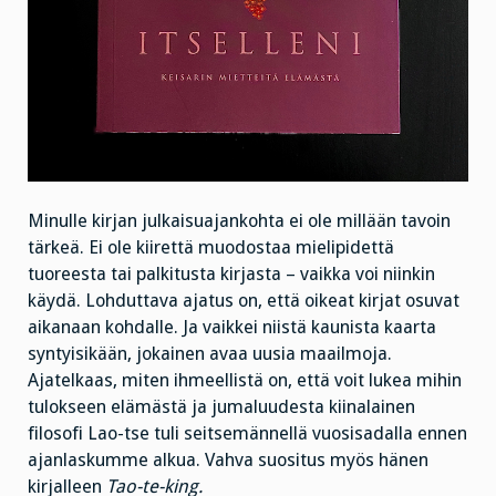
Minulle kirjan julkaisuajankohta ei ole millään tavoin
tärkeä. Ei ole kiirettä muodostaa mielipidettä
tuoreesta tai palkitusta kirjasta – vaikka voi niinkin
käydä. Lohduttava ajatus on, että oikeat kirjat osuvat
aikanaan kohdalle. Ja vaikkei niistä kaunista kaarta
syntyisikään, jokainen avaa uusia maailmoja.
Ajatelkaas, miten ihmeellistä on, että voit lukea mihin
tulokseen elämästä ja jumaluudesta kiinalainen
filosofi Lao-tse tuli seitsemännellä vuosisadalla ennen
ajanlaskumme alkua. Vahva suositus myös hänen
kirjalleen
Tao-te-king.