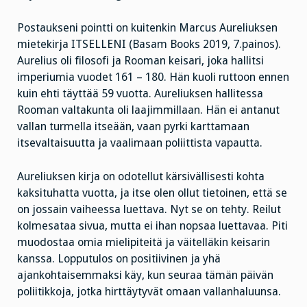
Postaukseni pointti on kuitenkin Marcus Aureliuksen
mietekirja ITSELLENI (Basam Books 2019, 7.painos).
Aurelius oli filosofi ja Rooman keisari, joka hallitsi
imperiumia vuodet 161 – 180. Hän kuoli ruttoon ennen
kuin ehti täyttää 59 vuotta. Aureliuksen hallitessa
Rooman valtakunta oli laajimmillaan. Hän ei antanut
vallan turmella itseään, vaan pyrki karttamaan
itsevaltaisuutta ja vaalimaan poliittista vapautta.
Aureliuksen kirja on odotellut kärsivällisesti kohta
kaksituhatta vuotta, ja itse olen ollut tietoinen, että se
on jossain vaiheessa luettava. Nyt se on tehty. Reilut
kolmesataa sivua, mutta ei ihan nopsaa luettavaa. Piti
muodostaa omia mielipiteitä ja väitelläkin keisarin
kanssa. Lopputulos on positiivinen ja yhä
ajankohtaisemmaksi käy, kun seuraa tämän päivän
poliitikkoja, jotka hirttäytyvät omaan vallanhaluunsa.