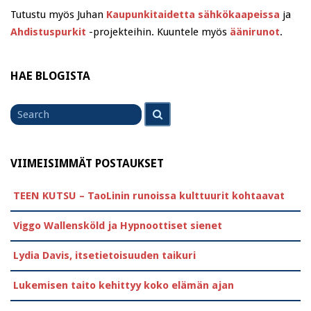
Tutustu myös Juhan
Kaupunkitaidetta sähkökaapeissa
ja
Ahdistuspurkit
-projekteihin. Kuuntele myös
äänirunot
.
HAE BLOGISTA
Search
Search
for
VIIMEISIMMÄT POSTAUKSET
TEEN KUTSU – TaoLinin runoissa kulttuurit kohtaavat
Viggo Wallensköld ja Hypnoottiset sienet
Lydia Davis, itsetietoisuuden taikuri
Lukemisen taito kehittyy koko elämän ajan