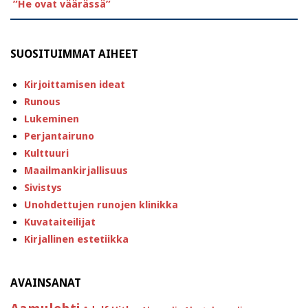
”He ovat väärässä”
SUOSITUIMMAT AIHEET
Kirjoittamisen ideat
Runous
Lukeminen
Perjantairuno
Kulttuuri
Maailmankirjallisuus
Sivistys
Unohdettujen runojen klinikka
Kuvataiteilijat
Kirjallinen estetiikka
AVAINSANAT