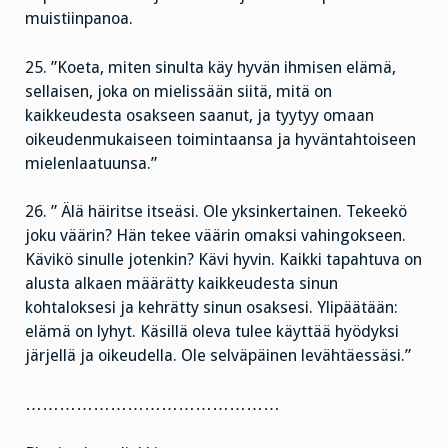
muistiinpanoa.
25. ”Koeta, miten sinulta käy hyvän ihmisen elämä,
sellaisen, joka on mielissään siitä, mitä on
kaikkeudesta osakseen saanut, ja tyytyy omaan
oikeudenmukaiseen toimintaansa ja hyväntahtoiseen
mielenlaatuunsa.”
26. ” Älä häiritse itseäsi. Ole yksinkertainen. Tekeekö
joku väärin? Hän tekee väärin omaksi vahingokseen.
Kävikö sinulle jotenkin? Kävi hyvin. Kaikki tapahtuva on
alusta alkaen määrätty kaikkeudesta sinun
kohtaloksesi ja kehrätty sinun osaksesi. Ylipäätään:
elämä on lyhyt. Käsillä oleva tulee käyttää hyödyksi
järjellä ja oikeudella. Ole selväpäinen levähtäessäsi.”
………………………………………