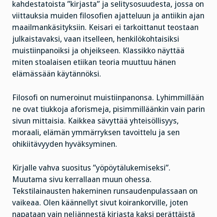
kahdestatoista ”kirjasta” ja selitysosuudesta, jossa on
viittauksia muiden filosofien ajatteluun ja antiikin ajan
maailmankäsityksiin. Keisari ei tarkoittanut teostaan
julkaistavaksi, vaan itselleen, henkilökohtaisiksi
muistiinpanoiksi ja ohjeikseen. Klassikko näyttää
miten stoalaisen etiikan teoria muuttuu hänen
elämässään käytännöksi.
Filosofi on numeroinut muistiinpanonsa. Lyhimmillään
ne ovat tiukkoja aforismeja, pisimmilläänkin vain parin
sivun mittaisia. Kaikkea sävyttää yhteisöllisyys,
moraali, elämän ymmärryksen tavoittelu ja sen
ohikiitävyyden hyväksyminen.
Kirjalle vahva suositus ”yöpöytälukemiseksi”.
Muutama sivu kerrallaan muun ohessa.
Tekstilainausten hakeminen runsaudenpulassaan on
vaikeaa. Olen käännellyt sivut koirankorville, joten
napataan vain neljännestä kirjasta kaksi perättäistä