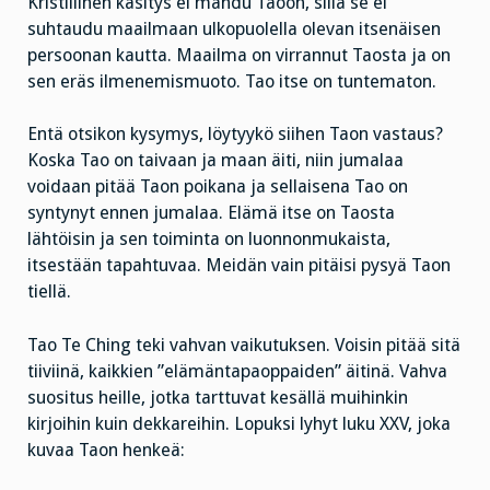
Kristillinen käsitys ei mahdu Taoon, sillä se ei
suhtaudu maailmaan ulkopuolella olevan itsenäisen
persoonan kautta. Maailma on virrannut Taosta ja on
sen eräs ilmenemismuoto. Tao itse on tuntematon.
Entä otsikon kysymys, löytyykö siihen Taon vastaus?
Koska Tao on taivaan ja maan äiti, niin jumalaa
voidaan pitää Taon poikana ja sellaisena Tao on
syntynyt ennen jumalaa. Elämä itse on Taosta
lähtöisin ja sen toiminta on luonnonmukaista,
itsestään tapahtuvaa. Meidän vain pitäisi pysyä Taon
tiellä.
Tao Te Ching teki vahvan vaikutuksen. Voisin pitää sitä
tiiviinä, kaikkien ”elämäntapaoppaiden” äitinä. Vahva
suositus heille, jotka tarttuvat kesällä muihinkin
kirjoihin kuin dekkareihin. Lopuksi lyhyt luku XXV, joka
kuvaa Taon henkeä: