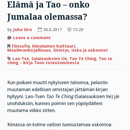
Elämä ja Tao – onko
Jumalaa olemassa?
by
Juha Siro
30.6.2017
15:29
on
Leave a comment
Elämä
ja
Filosofia
,
Kiinalainen kulttuuri
,
Tao
Maailmankirjallisuus
,
Sivistys
,
Usko ja uskonnot
–
onko
Lao-Tse
,
Salaisuuksien tie
,
Tao Te Ching
,
Tao te
Jumalaa
ching – kirja Taon toteutumisesta
olemassa?
Kun poikani muutti nykyiseen taloonsa, pelastin
muutaman edellisen omistajan jättämän kirjan
hyllyyni. Lao-Tsen
Tao Te Ching
(Salaisuuksien tie) jäi
unohduksiin, kunnes poimin sen yöpöydälleni
muutama viikko sitten.
Kiinassa on kolme valtion tunnustamaa uskontoa: