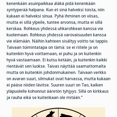
kenenkään asuinpaikkaa äläkä pidä kenenkään
syntyperää halpana. Kun et sinä halveksi toista, niin
kukaan ei halveksi sinua. Pyhä ihminen on viisas,
mutta ei sillä ylpeile, tuntee arvonsa, mutta ei sillä
kerskaa. Rohkeus yhdessä uhkarohkean kanssa vie
kuolemaan. Rohkeus yhdessä varovaisuuden kanssa
vie elämään. Näihin kahteen sisältyy voitto tai tappio.
Taivaan toimintatapa on tämä: se ei riitele ja on
kuitenkin hyvä voittamaan, ei puhu ja on kuitenkin
hyvä vastaamaan. Ei kutsu ketään, ja kuitenkin kaikki
rientävät sen luokse. Taivas näyttää saamattomalta
mutta on kuitenkin johdonmukainen. Taivaan verkko
on avaran suuri, silmukat ovat harvassa, mutta kukaan
ei pääse niiden lävitse. Suuren suuri on Tao, kaiken
yläpuolelle kohonnut ääretön tyhjyys. Sillä on kirkkaus
ja rauha eikä se kuitenkaan ole mitään.”