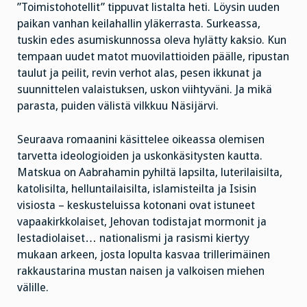
”Toimistohotellit” tippuvat listalta heti. Löysin uuden
paikan vanhan keilahallin yläkerrasta. Surkeassa,
tuskin edes asumiskunnossa oleva hylätty kaksio. Kun
tempaan uudet matot muovilattioiden päälle, ripustan
taulut ja peilit, revin verhot alas, pesen ikkunat ja
suunnittelen valaistuksen, uskon viihtyväni. Ja mikä
parasta, puiden välistä vilkkuu Näsijärvi.
Seuraava romaanini käsittelee oikeassa olemisen
tarvetta ideologioiden ja uskonkäsitysten kautta.
Matskua on Aabrahamin pyhiltä lapsilta, luterilaisilta,
katolisilta, helluntailaisilta, islamisteilta ja Isisin
visiosta – keskusteluissa kotonani ovat istuneet
vapaakirkkolaiset, Jehovan todistajat mormonit ja
lestadiolaiset… nationalismi ja rasismi kiertyy
mukaan arkeen, josta lopulta kasvaa trillerimäinen
rakkaustarina mustan naisen ja valkoisen miehen
välille.