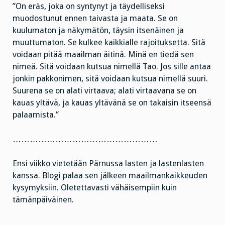
”On eräs, joka on syntynyt ja täydelliseksi
muodostunut ennen taivasta ja maata. Se on
kuulumaton ja näkymätön, täysin itsenäinen ja
muuttumaton. Se kulkee kaikkialle rajoituksetta. Sitä
voidaan pitää maailman äitinä. Minä en tiedä sen
nimeä. Sitä voidaan kutsua nimellä Tao. Jos sille antaa
jonkin pakkonimen, sitä voidaan kutsua nimellä suuri.
Suurena se on alati virtaava; alati virtaavana se on
kauas yltävä, ja kauas yltävänä se on takaisin itseensä
palaamista.”
……………………………………………
Ensi viikko vietetään Pärnussa lasten ja lastenlasten
kanssa. Blogi palaa sen jälkeen maailmankaikkeuden
kysymyksiin. Oletettavasti vähäisempiin kuin
tämänpäiväinen.
…………………………………………….