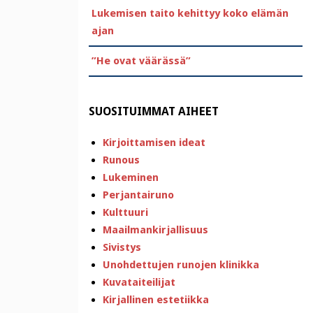
Lukemisen taito kehittyy koko elämän
ajan
”He ovat väärässä”
SUOSITUIMMAT AIHEET
Kirjoittamisen ideat
Runous
Lukeminen
Perjantairuno
Kulttuuri
Maailmankirjallisuus
Sivistys
Unohdettujen runojen klinikka
Kuvataiteilijat
Kirjallinen estetiikka