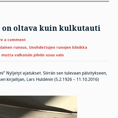
 on oltava kuin kulkutauti
on
ve a comment
Totuuden
itsekkyydestä
lainen runous
,
Unohdettujen runojen klinikka
on
oltava
utta valkoisiin pilviin osuu valo
kuin
kulkutauti
” Nyljetyt ajatukset. Siirrän sen tulevaan päivitykseen,
n kirjailijan, Lars Huldénin (5.2.1926 – 11.10.2016)