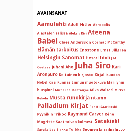
AVAINSANAT
Aamulehti
Adolf Hitler
Akropolis
Ateena
Alastalon salissa
Aleksis Kivi
Babel
Claes Andersson
Cormac McCarthy
Elämän tarkoitus
Enostone
Ernst Billgren
Helsingin Sanomat
Idoli
Hesari
J.M.
Juha Siro
Kari
Juhani Aho
Coetzee
Aronpuro
Keltainen kirjasto
Kirjallisuuden
Nobel
Kirsi Kunnas
Linnun muotokuva
Marilynin
hiuspinni
Mika Waltari
Michel de Montaigne
Mirkka
Musta runokirja
ntamo
Rekola
Palladium Kirjat
Pentti Saarikoski
Raymond Carver
Pyynikin Trikoo
Réne
Satakieli!
Magritte
Saat toivoa kolmesti
Suomen kirjailijaliitto
Sirkka Turkka
Savukeidas