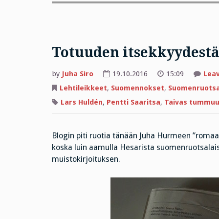
Totuuden itsekkyydestä
by
Juha Siro
19.10.2016
15:09
Lea
Lehtileikkeet
,
Suomennokset
,
Suomenruotsa
Lars Huldén
,
Pentti Saaritsa
,
Taivas tummuu m
Blogin piti ruotia tänään Juha Hurmeen ”romaani
koska luin aamulla Hesarista suomenruotsalaise
muistokirjoituksen.