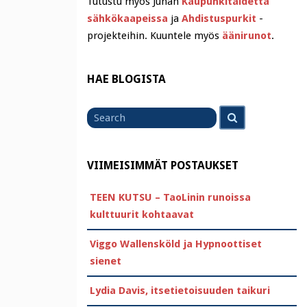
Tutustu myös Juhan
Kaupunkitaidetta
sähkökaapeissa
ja
Ahdistuspurkit
-
projekteihin. Kuuntele myös
äänirunot
.
HAE BLOGISTA
Search
Search
for
VIIMEISIMMÄT POSTAUKSET
TEEN KUTSU – TaoLinin runoissa
kulttuurit kohtaavat
Viggo Wallensköld ja Hypnoottiset
sienet
Lydia Davis, itsetietoisuuden taikuri