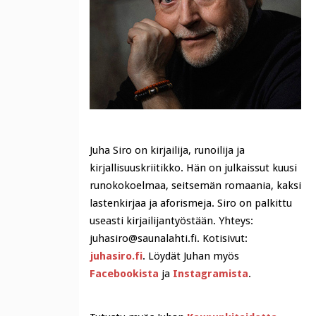
Juha Siro on kirjailija, runoilija ja
kirjallisuuskriitikko. Hän on julkaissut kuusi
runokokoelmaa, seitsemän romaania, kaksi
lastenkirjaa ja aforismeja. Siro on palkittu
useasti kirjailijantyöstään. Yhteys:
juhasiro@saunalahti.fi. Kotisivut:
juhasiro.fi
. Löydät Juhan myös
Facebookista
ja
Instagramista
.