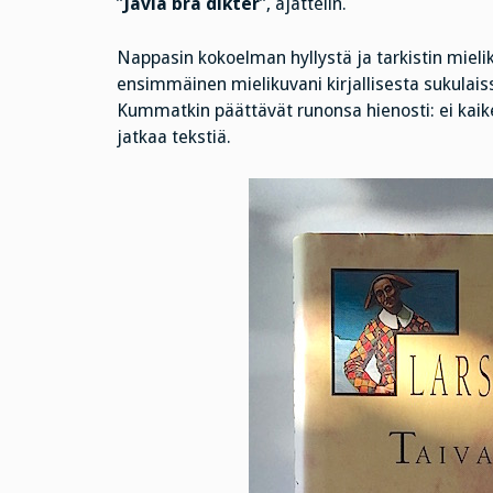
”
Jävla bra dikter
”, ajattelin.
Nappasin kokoelman hyllystä ja tarkistin mieliku
ensimmäinen mielikuvani kirjallisesta sukulais
Kummatkin päättävät runonsa hienosti: ei kaike
jatkaa tekstiä.