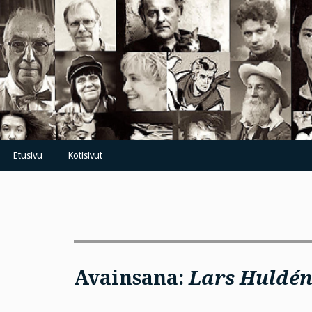
Skip
to
content
Etusivu
Kotisivut
Avainsana:
Lars Huldé