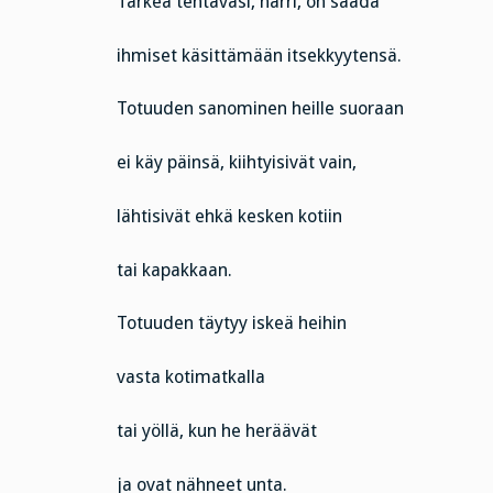
Tärkeä tehtäväsi, narri, on saada
ihmiset käsittämään itsekkyytensä.
Totuuden sanominen heille suoraan
ei käy päinsä, kiihtyisivät vain,
lähtisivät ehkä kesken kotiin
tai kapakkaan.
Totuuden täytyy iskeä heihin
vasta kotimatkalla
tai yöllä, kun he heräävät
ja ovat nähneet unta.