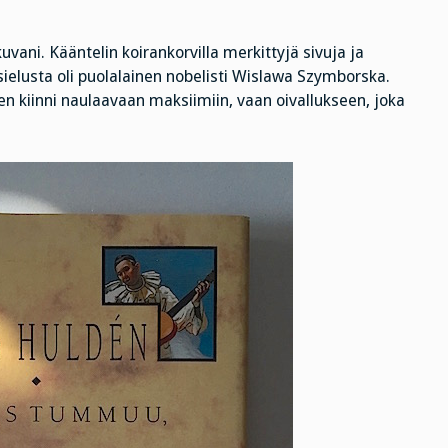
vani. Kääntelin koirankorvilla merkittyjä sivuja ja
sielusta oli puolalainen nobelisti Wislawa Szymborska.
n kiinni naulaavaan maksiimiin, vaan oivallukseen, joka