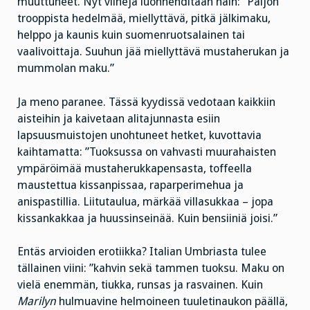
muuttuneet. Nyt viinejä luonnehditaan näin: ”Paljon
trooppista hedelmää, miellyttävä, pitkä jälkimaku,
helppo ja kaunis kuin suomenruotsalainen tai
vaalivoittaja. Suuhun jää miellyttävä mustaherukan ja
mummolan maku.”
Ja meno paranee. Tässä kyydissä vedotaan kaikkiin
aisteihin ja kaivetaan alitajunnasta esiin
lapsuusmuistojen unohtuneet hetket, kuvottavia
kaihtamatta: ”Tuoksussa on vahvasti muurahaisten
ympäröimää mustaherukkapensasta, toffeella
maustettua kissanpissaa, raparperimehua ja
anispastillia. Liitutaulua, märkää villasukkaa – jopa
kissankakkaa ja huussinseinää. Kuin bensiiniä joisi.”
Entäs arvioiden erotiikka? Italian Umbriasta tulee
tällainen viini: ”kahvin sekä tammen tuoksu. Maku on
vielä enemmän, tiukka, runsas ja rasvainen. Kuin
Marilyn
hulmuavine helmoineen tuuletinaukon päällä,