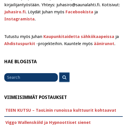
kirjailijantyöstään. Yhteys: juhasiro@saunalahti.fi. Kotisivut:
juhasiro.fi
. Löydät Juhan myös
Facebookista
ja
Instagramista
.
Tutustu myös Juhan
Kaupunkitaidetta sähkökaapeissa
ja
Ahdistuspurkit
-projekteihin. Kuuntele myös
äänirunot
.
HAE BLOGISTA
Search
Search
for
VIIMEISIMMÄT POSTAUKSET
TEEN KUTSU – TaoLinin runoissa kulttuurit kohtaavat
Viggo Wallensköld ja Hypnoottiset sienet