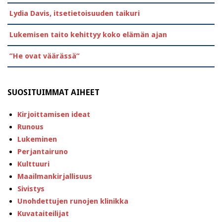
Lydia Davis, itsetietoisuuden taikuri
Lukemisen taito kehittyy koko elämän ajan
”He ovat väärässä”
SUOSITUIMMAT AIHEET
Kirjoittamisen ideat
Runous
Lukeminen
Perjantairuno
Kulttuuri
Maailmankirjallisuus
Sivistys
Unohdettujen runojen klinikka
Kuvataiteilijat