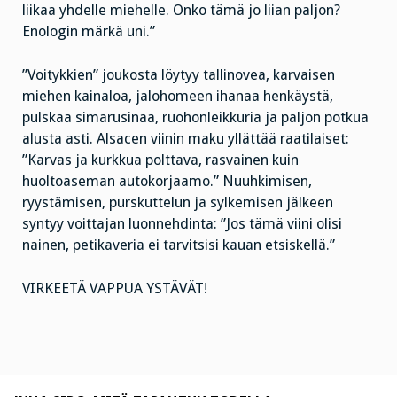
liikaa yhdelle miehelle. Onko tämä jo liian paljon?
Enologin märkä uni.”
”Voitykkien” joukosta löytyy tallinovea, karvaisen
miehen kainaloa, jalohomeen ihanaa henkäystä,
pulskaa simarusinaa, ruohonleikkuria ja paljon potkua
alusta asti. Alsacen viinin maku yllättää raatilaiset:
”Karvas ja kurkkua polttava, rasvainen kuin
huoltoaseman autokorjaamo.” Nuuhkimisen,
ryystämisen, purskuttelun ja sylkemisen jälkeen
syntyy voittajan luonnehdinta: ”Jos tämä viini olisi
nainen, petikaveria ei tarvitsisi kauan etsiskellä.”
VIRKEETÄ VAPPUA YSTÄVÄT!