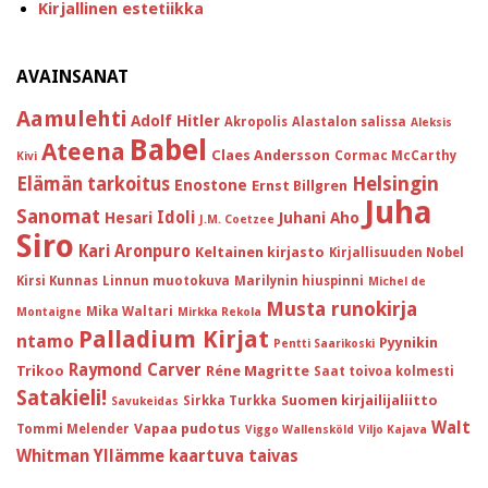
Kirjallinen estetiikka
AVAINSANAT
Aamulehti
Adolf Hitler
Akropolis
Alastalon salissa
Aleksis
Babel
Ateena
Claes Andersson
Cormac McCarthy
Kivi
Helsingin
Elämän tarkoitus
Enostone
Ernst Billgren
Juha
Sanomat
Idoli
Hesari
Juhani Aho
J.M. Coetzee
Siro
Kari Aronpuro
Keltainen kirjasto
Kirjallisuuden Nobel
Kirsi Kunnas
Linnun muotokuva
Marilynin hiuspinni
Michel de
Musta runokirja
Mika Waltari
Montaigne
Mirkka Rekola
Palladium Kirjat
ntamo
Pyynikin
Pentti Saarikoski
Raymond Carver
Trikoo
Réne Magritte
Saat toivoa kolmesti
Satakieli!
Suomen kirjailijaliitto
Sirkka Turkka
Savukeidas
Walt
Vapaa pudotus
Tommi Melender
Viggo Wallensköld
Viljo Kajava
Whitman
Yllämme kaartuva taivas