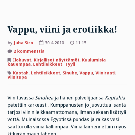
Vappu, viini ja erotiikka!
by
Juha Siro
30.4.2010
11:15
artikkeliin
2 kommenttia
Vappu,
viini
Elokuvat
,
Kirjalliset näyttämöt
,
Kuulumisia
ja
kauempaa
,
Lehtileikkeet
,
Tyyli
erotiikka!
Kaptah
,
Lehtileikkeet
,
Sinuhe
,
Vappu
,
Viiniraati
,
Viinitupa
Viinituvassa
Sinuhea
ja hänen palvelijaansa
Kaptahia
petettiin karkeasti. Kumppanusten jo juovuttua isäntä
tarjosi viinin leikkaamattomana, ilman sekaan lisättyä
vettä. Muinaisessa Egyptissä puhdas ja raikas vesi
saattoi olla viiniä kalliimpaa. Viiniä laimennettiin myös
kitkerän maun tähden.