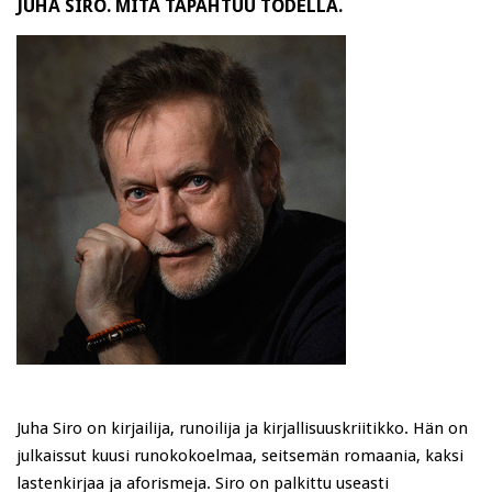
JUHA SIRO. MITÄ TAPAHTUU TODELLA.
Juha Siro on kirjailija, runoilija ja kirjallisuuskriitikko. Hän on
julkaissut kuusi runokokoelmaa, seitsemän romaania, kaksi
lastenkirjaa ja aforismeja. Siro on palkittu useasti