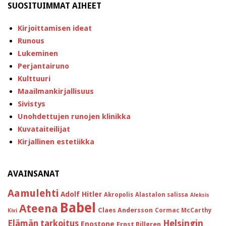
SUOSITUIMMAT AIHEET
Kirjoittamisen ideat
Runous
Lukeminen
Perjantairuno
Kulttuuri
Maailmankirjallisuus
Sivistys
Unohdettujen runojen klinikka
Kuvataiteilijat
Kirjallinen estetiikka
AVAINSANAT
Aamulehti
Adolf Hitler
Akropolis
Alastalon salissa
Aleksis
Babel
Ateena
Claes Andersson
Cormac McCarthy
Kivi
Helsingin
Elämän tarkoitus
Enostone
Ernst Billgren