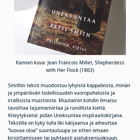
Kannen kuva: Jean Francois Millet, Shepherdess
with Her Flock (1863)
Smithin teksti muodostuu lyhyistä kappaleista, minän
ja ympäröivän todellisuuden vuoropuhelusta ja
irrallisista muistoista. Muutamin kohdin ilmaisu
tavoittaa tajunnanvirtaa ja runollista kieltä.
Kiteytyksenä: pidän Uneksuntaa inspiraatiokirjana.
Tekstillä on kyky tulla liki lukijaansa ja aiheuttaa
”luovaa oloa” suuntautuupa se sitten omaan
kirjoittamiseen tai puhtaasti ajatuksenjuoksuun.