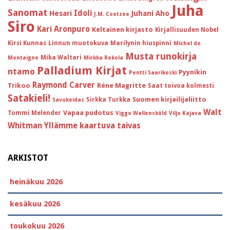
Juha
Sanomat
Idoli
Hesari
Juhani Aho
J.M. Coetzee
Siro
Kari Aronpuro
Keltainen kirjasto
Kirjallisuuden Nobel
Kirsi Kunnas
Linnun muotokuva
Marilynin hiuspinni
Michel de
Musta runokirja
Mika Waltari
Montaigne
Mirkka Rekola
Palladium Kirjat
ntamo
Pyynikin
Pentti Saarikoski
Raymond Carver
Trikoo
Réne Magritte
Saat toivoa kolmesti
Satakieli!
Suomen kirjailijaliitto
Sirkka Turkka
Savukeidas
Walt
Vapaa pudotus
Tommi Melender
Viggo Wallensköld
Viljo Kajava
Whitman
Yllämme kaartuva taivas
ARKISTOT
heinäkuu 2026
kesäkuu 2026
toukokuu 2026