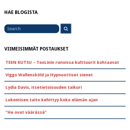
HAE BLOGISTA
Search
Search
for
VIIMEISIMMÄT POSTAUKSET
TEEN KUTSU – TaoLinin runoissa kulttuurit kohtaavat
Viggo Wallensköld ja Hypnoottiset sienet
Lydia Davis, itsetietoisuuden taikuri
Lukemisen taito kehittyy koko elämän ajan
”He ovat väärässä”