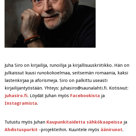
Juha Siro on kirjailija, runoilija ja kirjallisuuskriitikko. Hän on
julkaissut kuusi runokokoelmaa, seitsemän romaania, kaksi
lastenkirjaa ja aforismeja. Siro on palkittu useasti
kirjailijantyöstään. Yhteys: juhasiro@saunalahti.fi. Kotisivut:
juhasiro.fi
. Löydät Juhan myös
Facebookista
ja
Instagramista
.
Tutustu myös Juhan
Kaupunkitaidetta sähkökaapeissa
ja
Ahdistuspurkit
-projekteihin. Kuuntele myös
äänirunot
.