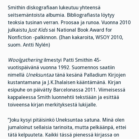
Smithin diskografiaan lukeutuu yhteensä
seitsemäntoista albumia. Bibliografiasta löytyy
teoksia tusinan verran. Proosaa ja runoa. Vuonna 2010
julkaistu
Just Kids
sai National Book Award for
Nonfiction -palkinnon. (Ihan kakaroita, WSOY 2010,
suom. Antti Nylén)
Woolgathering
ilmestyi Patti Smithin 45-
vuotispäivänä vuonna 1992. Suomennos saatiin
nimellä
Uneksuntaa
tänä kesänä Palladium Kirjojen
kustantamana ja J.K.Ihalaisen kääntämänä. Kirjan
esipuhe on päivätty Barcelonassa 2011. Viimeisessä
kappaleessa Smith luonnehtii tekstiään ja esittää
toiveensa kirjan merkityksestä lukijalle.
”Joku kysyi pitäisinkö Uneksuntaa satuna. Minä olen
jumaloinut sellaisia tarinoita, mutta pelkäänpä, ettei
tätä kelpuuteta. Kaikki tässä pienessä kirjassa on