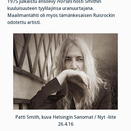
1975 julkaistu ensilevy
Horses
nosti Smithin
kuuluisuuteen tyylilajinsa uranuurtajana.
Maailmantähti oli myös tämänkesäisen Ruisrockin
odotettu artisti.
Patti Smith, kuva Helsingin Sanomat / Nyt -liite
26.4.16