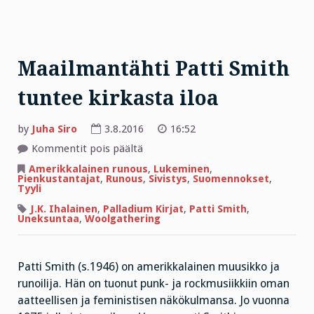
Maailmantähti Patti Smith
tuntee kirkasta iloa
by
Juha Siro
3.8.2016
16:52
artikkelissa
Kommentit pois päältä
Maailmantähti
Patti
Amerikkalainen runous
,
Lukeminen
,
Smith
Pienkustantajat
,
Runous
,
Sivistys
,
Suomennokset
,
tuntee
Tyyli
kirkasta
iloa
J.K. Ihalainen
,
Palladium Kirjat
,
Patti Smith
,
Uneksuntaa
,
Woolgathering
Patti Smith (s.1946) on amerikkalainen muusikko ja
runoilija. Hän on tuonut punk- ja rockmusiikkiin oman
aatteellisen ja feministisen näkökulmansa. Jo vuonna