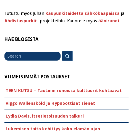
Tutustu myös Juhan
Kaupunkitaidetta sähkökaapeissa
ja
Ahdistuspurkit
-projekteihin. Kuuntele myös
äänirunot
.
HAE BLOGISTA
Search
Search
for
VIIMEISIMMÄT POSTAUKSET
TEEN KUTSU – TaoLinin runoissa kulttuurit kohtaavat
Viggo Wallensköld ja Hypnoottiset sienet
Lydia Davis, itsetietoisuuden taikuri
Lukemisen taito kehittyy koko elämän ajan