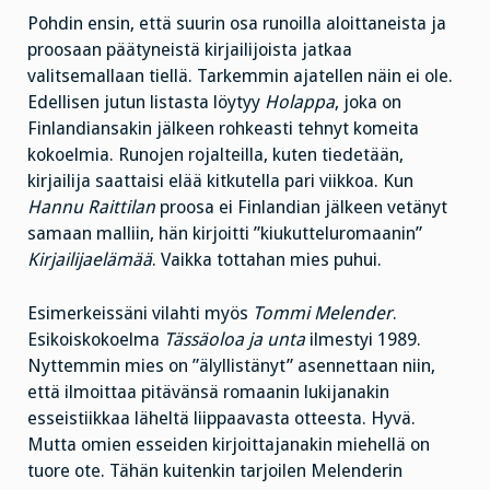
Pohdin ensin, että suurin osa runoilla aloittaneista ja
proosaan päätyneistä kirjailijoista jatkaa
valitsemallaan tiellä. Tarkemmin ajatellen näin ei ole.
Edellisen jutun listasta löytyy
Holappa
, joka on
Finlandiansakin jälkeen rohkeasti tehnyt komeita
kokoelmia. Runojen rojalteilla, kuten tiedetään,
kirjailija saattaisi elää kitkutella pari viikkoa. Kun
Hannu Raittilan
proosa ei Finlandian jälkeen vetänyt
samaan malliin, hän kirjoitti ”kiukutteluromaanin”
Kirjailijaelämää
. Vaikka tottahan mies puhui.
Esimerkeissäni vilahti myös
Tommi Melender
.
Esikoiskokoelma
Tässäoloa ja unta
ilmestyi 1989.
Nyttemmin mies on ”älyllistänyt” asennettaan niin,
että ilmoittaa pitävänsä romaanin lukijanakin
esseistiikkaa läheltä liippaavasta otteesta. Hyvä.
Mutta omien esseiden kirjoittajanakin miehellä on
tuore ote. Tähän kuitenkin tarjoilen Melenderin