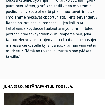
loikkaa kadulle, syö linjurin. Hoikat koivut, auringon /
puutuneet säteet, grafiikanlehtiä / tien molemmin
puolin, tien yläpuolella sitä pitkin muuttavat linnut, /
ilmojemme nokkavat opportunistit, Teitä tervehdän. /
Rahaa on, rutussa, huomenna kuljen kolikoita
kallellaan. / Pöydässä kuukautta myöhemmin tulee
pöytään / soreakäyntinen & mureaperseinen, joka
tahtoo Neuvostokansojen / liiton kohtalosta kansojen
meressä keskustella kyllä. Sanoo: / karhun vain vatsa
murisee. / Elämä on toisaalla, mutta sinne pääsee
taksilla.”
JUHA SIRO. MITÄ TAPAHTUU TODELLA.