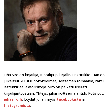
Juha Siro on kirjailija, runoilija ja kirjallisuuskriitikko. Hän on
julkaissut kuusi runokokoelmaa, seitsemän romaania, kaksi
lastenkirjaa ja aforismeja. Siro on palkittu useasti
kirjailijantyöstään. Yhteys: juhasiro@saunalahti.fi. Kotisivut:
juhasiro.fi
. Löydät Juhan myös
Facebookista
ja
Instagramista
.