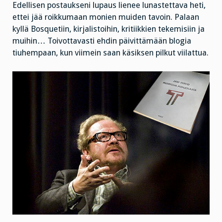
Edellisen postaukseni lupaus lienee lunastettava heti,
ettei jää roikkumaan monien muiden tavoin. Palaan
kyllä Bosquetiin, kirjalistoihin, kritiikkien tekemisiin ja
muihin… Toivottavasti ehdin päivittämään blogia
tiuhempaan, kun viimein saan käsiksen pilkut viilattua.