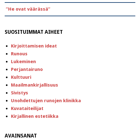
”He ovat väärässä”
SUOSITUIMMAT AIHEET
Kirjoittamisen ideat
Runous
Lukeminen
Perjantairuno
Kulttuuri
Maailmankirjallisuus
Sivistys
Unohdettujen runojen klinikka
Kuvataiteilijat
Kirjallinen estetiikka
AVAINSANAT