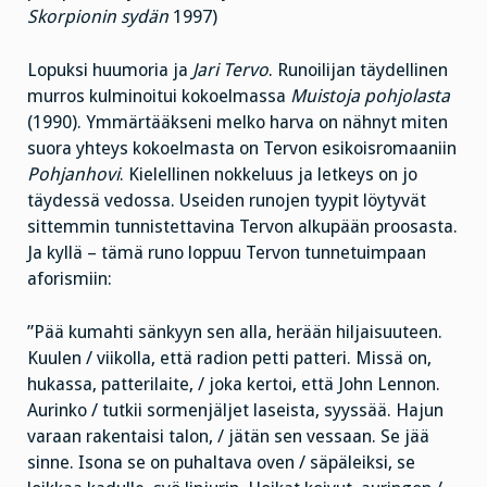
Skorpionin sydän
1997)
Lopuksi huumoria ja
Jari Tervo
. Runoilijan täydellinen
murros kulminoitui kokoelmassa
Muistoja pohjolasta
(1990). Ymmärtääkseni melko harva on nähnyt miten
suora yhteys kokoelmasta on Tervon esikoisromaaniin
Pohjanhovi
. Kielellinen nokkeluus ja letkeys on jo
täydessä vedossa. Useiden runojen tyypit löytyvät
sittemmin tunnistettavina Tervon alkupään proosasta.
Ja kyllä – tämä runo loppuu Tervon tunnetuimpaan
aforismiin:
”Pää kumahti sänkyyn sen alla, herään hiljaisuuteen.
Kuulen / viikolla, että radion petti patteri. Missä on,
hukassa, patterilaite, / joka kertoi, että John Lennon.
Aurinko / tutkii sormenjäljet laseista, syyssää. Hajun
varaan rakentaisi talon, / jätän sen vessaan. Se jää
sinne. Isona se on puhaltava oven / säpäleiksi, se