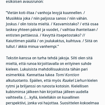
esikoisen avausrunon:
”Vietän koti-iltaa / vanhoja levyjä kuunnellen. /
Musiikkia joka / niin paljossa sanoo / niin vähän.
Joskus / olin toista mieltä. / Kasvamistako? / että osaa
laskea yhteen päivät ja vuodet, / vaihtaa ihanteitaan /
entisten pettäessä. / Kevyttä itsepetostako? //
Kaiuttimen päällä / on joulukaktus, kuihtuva. / Siitä on
tullut / äkkiä minua vanhempi.”
Tekstin kanssa on turha tehdä jakoja. Silti olen sitä
mieltä, että runoa kirjoittavalla on erityinen suhde
kieleen. Lukuisista mahdollisuuksista tähän pari
esimerkkiä. Kannattaa lukea
Tomi Kontion
alkutuotanto. Epäilen, että myös
Raakel Liehun
kielen
rytmi ja briljanssi on runosta kotoisin. Kielellisen
kubisminsa jälkeen hän kirjoittaa jälleen uudella
vaihteella. (…kyllä, kielelläkin on kuvallinen
perspektiivi, jonka voi hajottaa. Suosittelen kokoelmaa