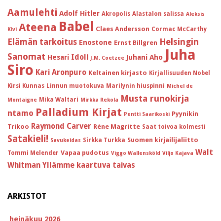
Aamulehti
Adolf Hitler
Akropolis
Alastalon salissa
Aleksis
Babel
Ateena
Claes Andersson
Cormac McCarthy
Kivi
Helsingin
Elämän tarkoitus
Enostone
Ernst Billgren
Juha
Sanomat
Idoli
Hesari
Juhani Aho
J.M. Coetzee
Siro
Kari Aronpuro
Keltainen kirjasto
Kirjallisuuden Nobel
Kirsi Kunnas
Linnun muotokuva
Marilynin hiuspinni
Michel de
Musta runokirja
Mika Waltari
Montaigne
Mirkka Rekola
Palladium Kirjat
ntamo
Pyynikin
Pentti Saarikoski
Raymond Carver
Trikoo
Réne Magritte
Saat toivoa kolmesti
Satakieli!
Suomen kirjailijaliitto
Sirkka Turkka
Savukeidas
Walt
Vapaa pudotus
Tommi Melender
Viggo Wallensköld
Viljo Kajava
Whitman
Yllämme kaartuva taivas
ARKISTOT
heinäkuu 2026