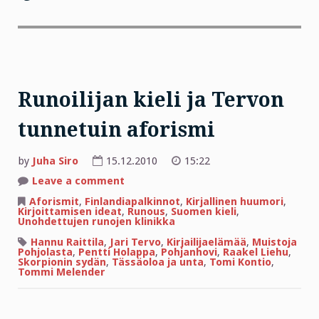
Runoilijan kieli ja Tervon
tunnetuin aforismi
by
Juha Siro
15.12.2010
15:22
on
Leave a comment
Runoilijan
kieli
Aforismit
,
Finlandiapalkinnot
,
Kirjallinen huumori
,
ja
Kirjoittamisen ideat
,
Runous
,
Suomen kieli
,
Tervon
Unohdettujen runojen klinikka
tunnetuin
aforismi
Hannu Raittila
,
Jari Tervo
,
Kirjailijaelämää
,
Muistoja
Pohjolasta
,
Pentti Holappa
,
Pohjanhovi
,
Raakel Liehu
,
Skorpionin sydän
,
Tässäoloa ja unta
,
Tomi Kontio
,
Tommi Melender