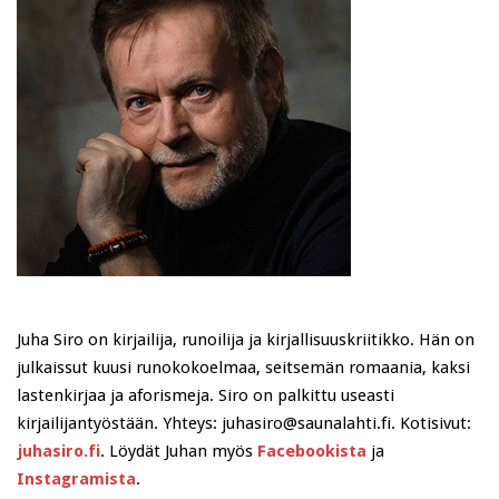
Juha Siro on kirjailija, runoilija ja kirjallisuuskriitikko. Hän on
julkaissut kuusi runokokoelmaa, seitsemän romaania, kaksi
lastenkirjaa ja aforismeja. Siro on palkittu useasti
kirjailijantyöstään. Yhteys: juhasiro@saunalahti.fi. Kotisivut:
juhasiro.fi
. Löydät Juhan myös
Facebookista
ja
Instagramista
.