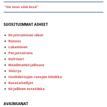
”He ovat väärässä”
SUOSITUIMMAT AIHEET
Kirjoittamisen ideat
Runous
Lukeminen
Perjantairuno
Kulttuuri
Maailmankirjallisuus
Sivistys
Unohdettujen runojen klinikka
Kuvataiteilijat
Kirjallinen estetiikka
AVAINSANAT