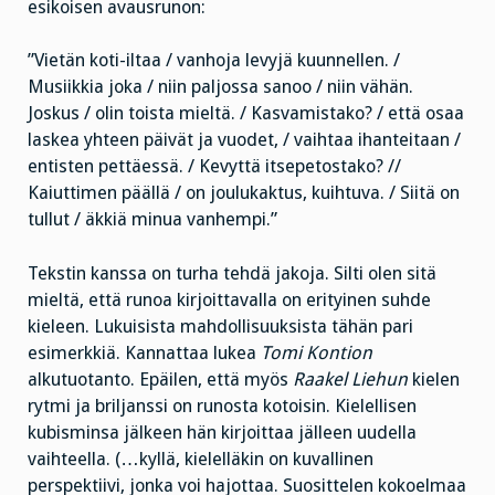
esikoisen avausrunon:
”Vietän koti-iltaa / vanhoja levyjä kuunnellen. /
Musiikkia joka / niin paljossa sanoo / niin vähän.
Joskus / olin toista mieltä. / Kasvamistako? / että osaa
laskea yhteen päivät ja vuodet, / vaihtaa ihanteitaan /
entisten pettäessä. / Kevyttä itsepetostako? //
Kaiuttimen päällä / on joulukaktus, kuihtuva. / Siitä on
tullut / äkkiä minua vanhempi.”
Tekstin kanssa on turha tehdä jakoja. Silti olen sitä
mieltä, että runoa kirjoittavalla on erityinen suhde
kieleen. Lukuisista mahdollisuuksista tähän pari
esimerkkiä. Kannattaa lukea
Tomi Kontion
alkutuotanto. Epäilen, että myös
Raakel Liehun
kielen
rytmi ja briljanssi on runosta kotoisin. Kielellisen
kubisminsa jälkeen hän kirjoittaa jälleen uudella
vaihteella. (…kyllä, kielelläkin on kuvallinen
perspektiivi, jonka voi hajottaa. Suosittelen kokoelmaa