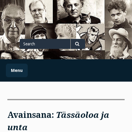
Skip
to
content
Search
for
Search
Menu
Avainsana:
Tässäoloa ja
unta