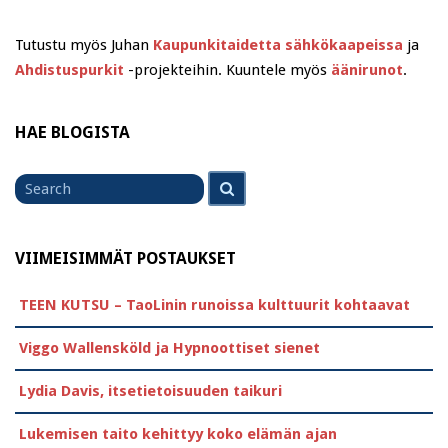
Tutustu myös Juhan
Kaupunkitaidetta sähkökaapeissa
ja
Ahdistuspurkit
-projekteihin. Kuuntele myös
äänirunot
.
HAE BLOGISTA
Search
Search
for
VIIMEISIMMÄT POSTAUKSET
TEEN KUTSU – TaoLinin runoissa kulttuurit kohtaavat
Viggo Wallensköld ja Hypnoottiset sienet
Lydia Davis, itsetietoisuuden taikuri
Lukemisen taito kehittyy koko elämän ajan