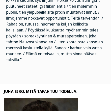
loikkaa kadulle, syö linjurin. Hoikat koivut, auringon /
puutuneet säteet, grafiikanlehtiä / tien molemmin
puolin, tien yläpuolella sitä pitkin muuttavat linnut, /
ilmojemme nokkavat opportunistit, Teitä tervehdän. /
Rahaa on, rutussa, huomenna kuljen kolikoita
kallellaan. / Pöydässä kuukautta myöhemmin tulee
pöytään / soreakäyntinen & mureaperseinen, joka
tahtoo Neuvostokansojen / liiton kohtalosta kansojen
meressä keskustella kyllä. Sanoo: / karhun vain vatsa
murisee. / Elämä on toisaalla, mutta sinne pääsee
taksilla.”
JUHA SIRO. MITÄ TAPAHTUU TODELLA.