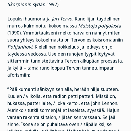
Skorpionin sydän
1997)
Lopuksi huumoria ja
Jari Tervo
. Runoilijan täydellinen
murros kulminoitui kokoelmassa
Muistoja pohjolasta
(1990). Ymmärtääkseni melko harva on nähnyt miten
suora yhteys kokoelmasta on Tervon esikoisromaaniin
Pohjanhovi
. Kielellinen nokkeluus ja letkeys on jo
täydessä vedossa. Useiden runojen tyypit löytyvät
sittemmin tunnistettavina Tervon alkupään proosasta.
Ja kyllä – tämä runo loppuu Tervon tunnetuimpaan
aforismiin:
”Pää kumahti sänkyyn sen alla, herään hiljaisuuteen.
Kuulen / viikolla, että radion petti patteri. Missä on,
hukassa, patterilaite, / joka kertoi, että John Lennon.
Aurinko / tutkii sormenjäljet laseista, syyssää. Hajun
varaan rakentaisi talon, / jätän sen vessaan. Se jää
sinne. Isona se on puhaltava oven / säpäleiksi, se