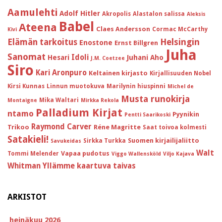
Aamulehti
Adolf Hitler
Akropolis
Alastalon salissa
Aleksis
Babel
Ateena
Claes Andersson
Cormac McCarthy
Kivi
Helsingin
Elämän tarkoitus
Enostone
Ernst Billgren
Juha
Sanomat
Idoli
Hesari
Juhani Aho
J.M. Coetzee
Siro
Kari Aronpuro
Keltainen kirjasto
Kirjallisuuden Nobel
Kirsi Kunnas
Linnun muotokuva
Marilynin hiuspinni
Michel de
Musta runokirja
Mika Waltari
Montaigne
Mirkka Rekola
Palladium Kirjat
ntamo
Pyynikin
Pentti Saarikoski
Raymond Carver
Trikoo
Réne Magritte
Saat toivoa kolmesti
Satakieli!
Suomen kirjailijaliitto
Sirkka Turkka
Savukeidas
Walt
Vapaa pudotus
Tommi Melender
Viggo Wallensköld
Viljo Kajava
Whitman
Yllämme kaartuva taivas
ARKISTOT
heinäkuu 2026