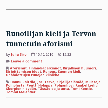
Runoilijan kieli ja Tervon
tunnetuin aforismi
by
Juha Siro
15.12.2010
15:22
on
Leave a comment
Runoilijan
kieli
Aforismit
,
Finlandiapalkinnot
,
Kirjallinen huumori
,
ja
Kirjoittamisen ideat
,
Runous
,
Suomen kieli
,
Tervon
Unohdettujen runojen klinikka
tunnetuin
aforismi
Hannu Raittila
,
Jari Tervo
,
Kirjailijaelämää
,
Muistoja
Pohjolasta
,
Pentti Holappa
,
Pohjanhovi
,
Raakel Liehu
,
Skorpionin sydän
,
Tässäoloa ja unta
,
Tomi Kontio
,
Tommi Melender