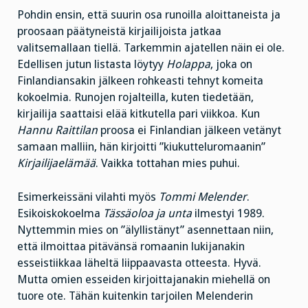
Pohdin ensin, että suurin osa runoilla aloittaneista ja
proosaan päätyneistä kirjailijoista jatkaa
valitsemallaan tiellä. Tarkemmin ajatellen näin ei ole.
Edellisen jutun listasta löytyy
Holappa
, joka on
Finlandiansakin jälkeen rohkeasti tehnyt komeita
kokoelmia. Runojen rojalteilla, kuten tiedetään,
kirjailija saattaisi elää kitkutella pari viikkoa. Kun
Hannu Raittilan
proosa ei Finlandian jälkeen vetänyt
samaan malliin, hän kirjoitti ”kiukutteluromaanin”
Kirjailijaelämää
. Vaikka tottahan mies puhui.
Esimerkeissäni vilahti myös
Tommi Melender
.
Esikoiskokoelma
Tässäoloa ja unta
ilmestyi 1989.
Nyttemmin mies on ”älyllistänyt” asennettaan niin,
että ilmoittaa pitävänsä romaanin lukijanakin
esseistiikkaa läheltä liippaavasta otteesta. Hyvä.
Mutta omien esseiden kirjoittajanakin miehellä on
tuore ote. Tähän kuitenkin tarjoilen Melenderin