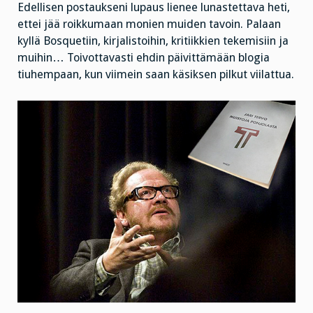
Edellisen postaukseni lupaus lienee lunastettava heti,
ettei jää roikkumaan monien muiden tavoin. Palaan
kyllä Bosquetiin, kirjalistoihin, kritiikkien tekemisiin ja
muihin… Toivottavasti ehdin päivittämään blogia
tiuhempaan, kun viimein saan käsiksen pilkut viilattua.