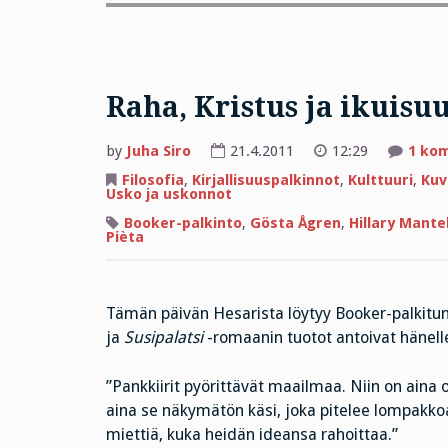
Raha, Kristus ja ikuisu
by
Juha Siro
21.4.2011
12:29
1 ko
Filosofia
,
Kirjallisuuspalkinnot
,
Kulttuuri
,
Kuv
Usko ja uskonnot
Booker-palkinto
,
Gösta Ågren
,
Hillary Mante
Pièta
Tämän päivän Hesarista löytyy Booker-palkitu
ja
Susipalatsi
-romaanin tuotot antoivat hänell
”Pankkiirit pyörittävät maailmaa. Niin on aina 
aina se näkymätön käsi, joka pitelee lompakkoa
miettiä, kuka heidän ideansa rahoittaa.”