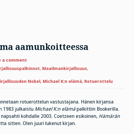
ema aamunkoitteessa
on
e a comment
Hämärän
maat
rjallisuuspalkinnot
,
Maailmankirjallisuus
,
ja
kuolema
aamunkoitteessa
irjallisuuden Nobel
,
Michael K:n elämä
,
Rotuerottelu
nnetaan rotuerottelun vastustajana. Hänen kirjansa
n 1983 julkaistu
Michael K:n elämä
palkittiin Bookerilla.
l napsahti kohdalle 2003. Coetzeen esikoinen,
Hämärän
ta sitten. Olen juuri lukenut kirjan.