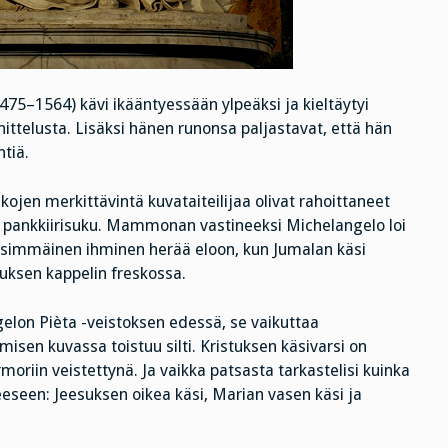
475–1564) kävi ikääntyessään ylpeäksi ja kieltäytyi
ttelusta. Lisäksi hänen runonsa paljastavat, että hän
tiä.
ojen merkittävintä kuvataiteilijaa olivat rahoittaneet
ja pankkiirisuku. Mammonan vastineeksi Michelangelo loi
simmäinen ihminen herää eloon, kun Jumalan käsi
uksen kappelin freskossa.
lon Pièta -veistoksen edessä, se vaikuttaa
sen kuvassa toistuu silti. Kristuksen käsivarsi on
moriin veistettynä. Ja vaikka patsasta tarkastelisi kuinka
eseen: Jeesuksen oikea käsi, Marian vasen käsi ja