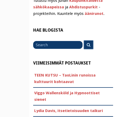
Tutustu myös Juhan
Kaupunkitaidetta
sähkökaapeissa
ja
Ahdistuspurkit
-
projekteihin. Kuuntele myös
äänirunot
.
HAE BLOGISTA
Search
Search
for
VIIMEISIMMÄT POSTAUKSET
TEEN KUTSU – TaoLinin runoissa
kulttuurit kohtaavat
Viggo Wallensköld ja Hypnoottiset
sienet
Lydia Davis, itsetietoisuuden taikuri