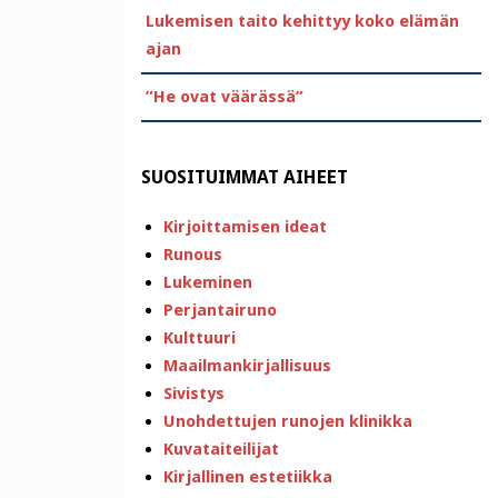
Lukemisen taito kehittyy koko elämän
ajan
”He ovat väärässä”
SUOSITUIMMAT AIHEET
Kirjoittamisen ideat
Runous
Lukeminen
Perjantairuno
Kulttuuri
Maailmankirjallisuus
Sivistys
Unohdettujen runojen klinikka
Kuvataiteilijat
Kirjallinen estetiikka