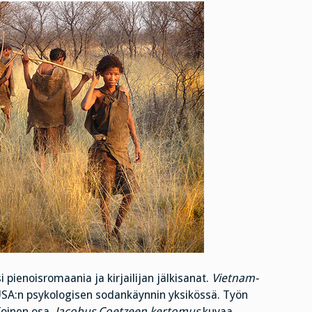
pienoisromaania ja kirjailijan jälkisanat.
Vietnam-
 USA:n psykologisen sodankäynnin yksikössä. Työn
oinen osa,
Jacobus Coetzeen kertomus
kuvaa