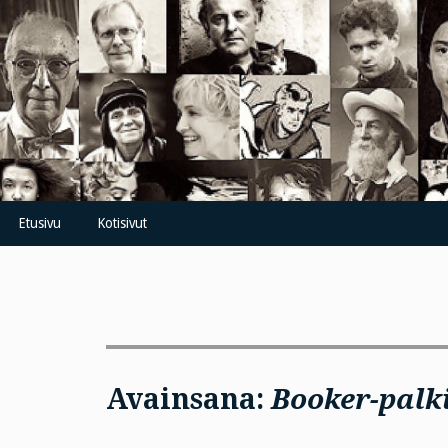
Skip
to
content
Etusivu
Kotisivut
Avainsana:
Booker-palk