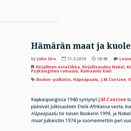
Hämärän maat ja kuol
by
Juha Siro
11.3.2010
18:48
Leav
Kirjallinen estetiikka
,
Kirjallisuuden Nobel
,
Ki
Psykologinen romaani
,
Romaanin kieli
Booker-palkinto
,
Häpeäpaalu
,
J.M.Coetzee
,
K
Kapkaupungissa 1940 syntynyt
J.M.Coetzee
tu
pääsivät julkisuuteen Etelä-Afrikassa vasta, ku
Häpeäpaalu
toi toisen Bookerin 1999, ja Nobe
maat
julkaistiin 1974 ja suomennettiin pari vuot