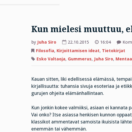
Kun mielesi muuttuu, 
by
Juha Siro
22.10.2015
16:04
Komm
Filosofia
,
Kirjoittamisen ideat
,
Tietokirjat
Esko Valtaoja
,
Gummerus
,
Juha Siro
,
Mentaal
Kauan sitten, liki edellisessä elämässä, tempa
kirjallisuutta: tuhansia sivuja esoteriaa ja etiik
gurujen ohjeita elämänhallintaan.
Kun jonkin kokee valmiiksi, asiaan ei kannata p
Vai onko? Itse asiassa henkisen kunnon oppaat, 
klassikot ammentavat samoista ikuisista lähtei
enemmän tai vähemmän.