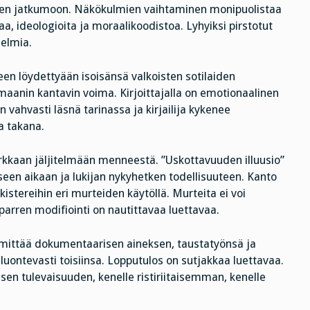
iseen jatkumoon. Näkökulmien vaihtaminen monipuolistaa
, ideologioita ja moraalikoodistoa. Lyhyiksi pirstotut
nelmia.
en löydettyään isoisänsä valkoisten sotilaiden
maanin kantavin voima. Kirjoittajalla on emotionaalinen
n vahvasti läsnä tarinassa ja kirjailija kykenee
a takana.
tarkkaan jäljitelmään menneestä. ”Uskottavuuden illuusio”
en aikaan ja lukijan nykyhetken todellisuuteen. Kanto
istereihin eri murteiden käytöllä. Murteita ei voi
parren modifiointi on nautittavaa luettavaa.
imittää dokumentaarisen aineksen, taustatyönsä ja
 luontevasti toisiinsa. Lopputulos on sutjakkaa luettavaa.
sen tulevaisuuden, kenelle ristiriitaisemman, kenelle