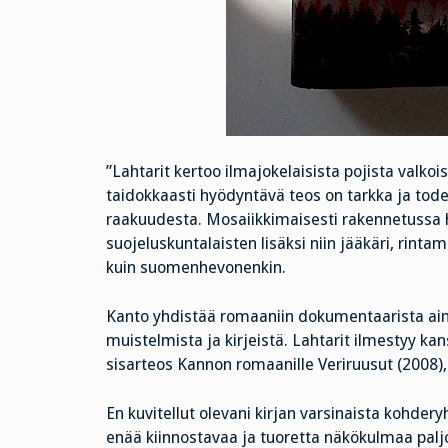
”Lahtarit kertoo ilmajokelaisista pojista valkois
taidokkaasti hyödyntävä teos on tarkka ja tod
raakuudesta. Mosaiikkimaisesti rakennetussa 
suojeluskuntalaisten lisäksi niin jääkäri, rinta
kuin suomenhevonenkin.
Kanto yhdistää romaaniin dokumentaarista aine
muistelmista ja kirjeistä. Lahtarit ilmestyy k
sisarteos Kannon romaanille Veriruusut (2008), j
En kuvitellut olevani kirjan varsinaista kohder
enää kiinnostavaa ja tuoretta näkökulmaa palj