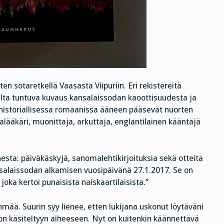
ten sotaretkellä Vaasasta Viipuriin. Eri rekistereitä
elta tuntuva kuvaus kansalaissodan kaoottisuudesta ja
historiallisessa romaanissa ääneen pääsevät nuorten
malääkäri, muonittaja, arkuttaja, englantilainen kääntäjä
sta: päiväkäskyjä, sanomalehtikirjoituksia sekä otteita
ansalaissodan alkamisen vuosipäivänä 27.1.2017. Se on
oka kertoi punaisista naiskaartilaisista.”
yhmää. Suurin syy lienee, etten lukijana uskonut löytäväni
on käsiteltyyn aiheeseen. Nyt on kuitenkin käännettävä