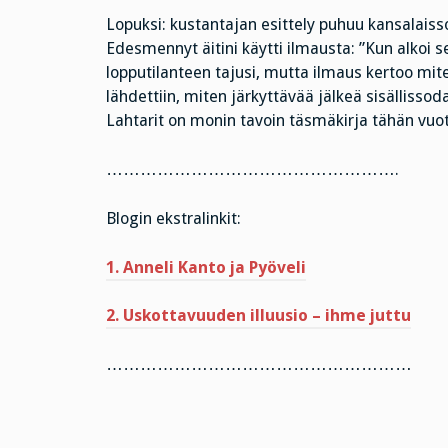
Lopuksi: kustantajan esittely puhuu kansalaiss
Edesmennyt äitini käytti ilmausta: ”Kun alkoi s
lopputilanteen tajusi, mutta ilmaus kertoo miten
lähdettiin, miten järkyttävää jälkeä sisällissoda
Lahtarit on monin tavoin täsmäkirja tähän vuo
…………………………………………….
Blogin ekstralinkit:
1. Anneli Kanto ja Pyöveli
2. Uskottavuuden illuusio – ihme juttu
………………………………………………