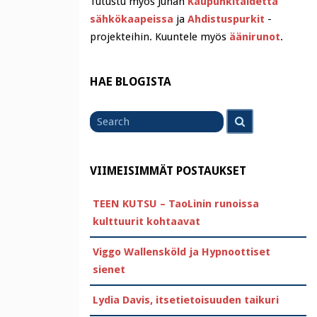
Tutustu myös Juhan
Kaupunkitaidetta
sähkökaapeissa
ja
Ahdistuspurkit
-
projekteihin. Kuuntele myös
äänirunot
.
HAE BLOGISTA
Search
Search
for
VIIMEISIMMÄT POSTAUKSET
TEEN KUTSU – TaoLinin runoissa
kulttuurit kohtaavat
Viggo Wallensköld ja Hypnoottiset
sienet
Lydia Davis, itsetietoisuuden taikuri