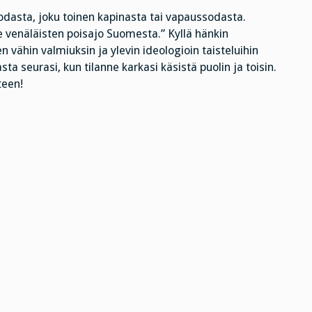
odasta, joku toinen kapinasta tai vapaussodasta.
e venäläisten poisajo Suomesta.” Kyllä hänkin
 vähin valmiuksin ja ylevin ideologioin taisteluihin
sta seurasi, kun tilanne karkasi käsistä puolin ja toisin.
teen!