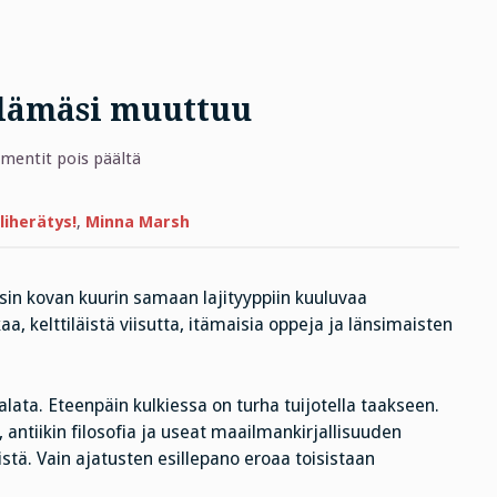
elämäsi muuttuu
artikkelissa
entit pois päältä
Kun
mielesi
muuttuu,
elämäsi
iherätys!
,
Minna Marsh
muuttuu
isin kovan kuurin samaan lajityyppiin kuuluvaa
kaa, kelttiläistä viisutta, itämaisia oppeja ja länsimaisten
alata. Eteenpäin kulkiessa on turha tuijotella taakseen.
antiikin filosofia ja useat maailmankirjallisuuden
stä. Vain ajatusten esillepano eroaa toisistaan