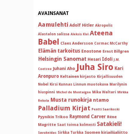
AVAINSANAT
Aamulehti
Adolf Hitler
Akropolis
Ateena
Alastalon salissa
Aleksis Kivi
Babel
Claes Andersson
Cormac McCarthy
Elämän tarkoitus
Enostone
Ernst Billgren
Helsingin Sanomat
Idoli
Hesari
J.M.
Juha Siro
Kari
Juhani Aho
Coetzee
Aronpuro
Keltainen kirjasto
Kirjallisuuden
Nobel
Kirsi Kunnas
Linnun muotokuva
Marilynin
hiuspinni
Mika Waltari
Michel de Montaigne
Mirkka
Musta runokirja
ntamo
Rekola
Palladium Kirjat
Pentti Saarikoski
Raymond Carver
Pyynikin Trikoo
Réne
Satakieli!
Magritte
Saat toivoa kolmesti
Suomen kirjailijaliitto
Sirkka Turkka
Savukeidas