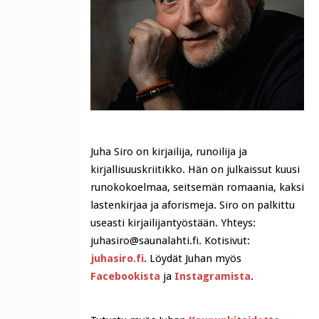
Juha Siro on kirjailija, runoilija ja
kirjallisuuskriitikko. Hän on julkaissut kuusi
runokokoelmaa, seitsemän romaania, kaksi
lastenkirjaa ja aforismeja. Siro on palkittu
useasti kirjailijantyöstään. Yhteys:
juhasiro@saunalahti.fi. Kotisivut:
juhasiro.fi
. Löydät Juhan myös
Facebookista
ja
Instagramista
.