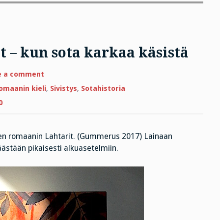
t – kun sota karkaa käsistä
on
e a comment
Anneli
Kanto
omaanin kieli
,
Sivistys
,
Sotahistoria
ja
Lahtarit
0
–
kun
sota
karkaa
käsistä
een romaanin Lahtarit. (Gummerus 2017) Lainaan
äästään pikaisesti alkuasetelmiin.