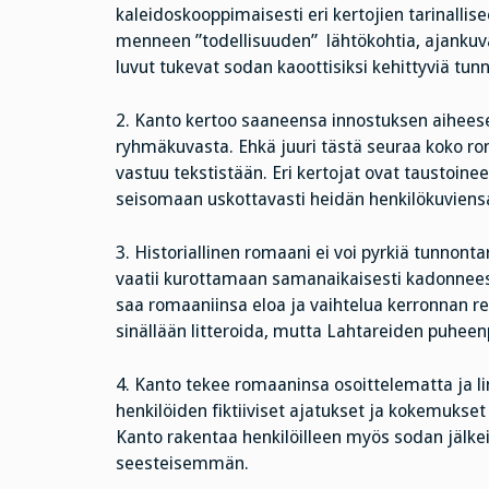
kaleidoskooppimaisesti eri kertojien tarinall
menneen ”todellisuuden” lähtökohtia, ajankuvaa
luvut tukevat sodan kaoottisiksi kehittyviä tun
2. Kanto kertoo saaneensa innostuksen aiheese
ryhmäkuvasta. Ehkä juuri tästä seuraa koko ro
vastuu tekstistään. Eri kertojat ovat taustoinee
seisomaan uskottavasti heidän henkilökuviens
3. Historiallinen romaani ei voi pyrkiä tunnon
vaatii kurottamaan samanaikaisesti kadonneese
saa romaaniinsa eloa ja vaihtelua kerronnan rek
sinällään litteroida, mutta Lahtareiden puheen
4. Kanto tekee romaaninsa osoittelematta ja l
henkilöiden fiktiiviset ajatukset ja kokemukset
Kanto rakentaa henkilöilleen myös sodan jälkei
seesteisemmän.