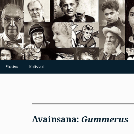
Skip
to
content
Etusivu
Kotisivut
Avainsana:
Gummerus