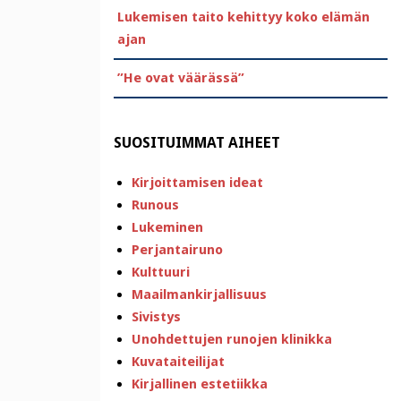
Lukemisen taito kehittyy koko elämän
ajan
”He ovat väärässä”
SUOSITUIMMAT AIHEET
Kirjoittamisen ideat
Runous
Lukeminen
Perjantairuno
Kulttuuri
Maailmankirjallisuus
Sivistys
Unohdettujen runojen klinikka
Kuvataiteilijat
Kirjallinen estetiikka