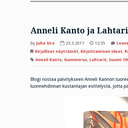
Anneli Kanto ja Lahtari
by
Juha Siro
23.3.2017
12:35
Leav
Kirjalliset näyttämöt
,
Kirjoittamisen ideat
,
R
Anneli Kanto
,
Gummerus
,
Lahtarit
,
Suomi 10
Blogi nostaa päivitykseen Anneli Kannon tuor
luonnehdinnan kustantajan esittelystä, jotta p