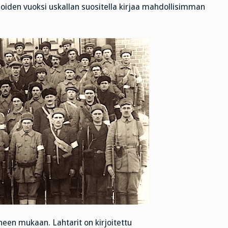
joiden vuoksi uskallan suositella kirjaa mahdollisimman
en mukaan. Lahtarit on kirjoitettu