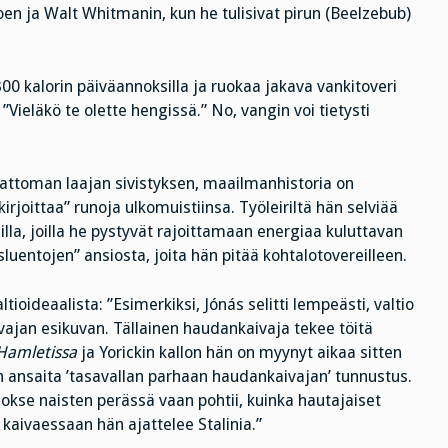
Poen ja Walt Whitmanin, kun he tulisivat pirun (Beelzebub)
00 kalorin päiväannoksilla ja ruokaa jakava vankitoveri
ieläkö te olette hengissä.” No, vangin voi tietysti
attoman laajan sivistyksen, maailmanhistoria on
”kirjoittaa” runoja ulkomuistiinsa. Työleiriltä hän selviää
la, joilla he pystyvät rajoittamaan energiaa kuluttavan
ysluentojen” ansiosta, joita hän pitää kohtalotovereilleen.
ltioideaalista: ”Esimerkiksi, Jónás selitti lempeästi, valtio
jan esikuvan. Tällainen haudankaivaja tekee töitä
Hamletissa
ja Yorickin kallon hän on myynyt aikaa sitten
n ansaita ’tasavallan parhaan haudankaivajan’ tunnustus.
okse naisten perässä vaan pohtii, kuinka hautajaiset
aivaessaan hän ajattelee Stalinia.”