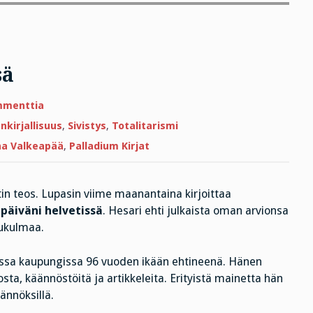
sä
artikkeliin
mmenttia
Iloiset
päiväni
kirjallisuus
,
Sivistys
,
Totalitarismi
helvetissä
ha Valkeapää
,
Palladium Kirjat
tin teos. Lupasin viime maanantaina kirjoittaa
 päiväni helvetissä
. Hesari ehti julkaista oman arvionsa
lukulmaa.
assa kaupungissa 96 vuoden ikään ehtineenä. Hänen
ta, käännöstöitä ja artikkeleita. Erityistä mainetta hän
ännöksillä.