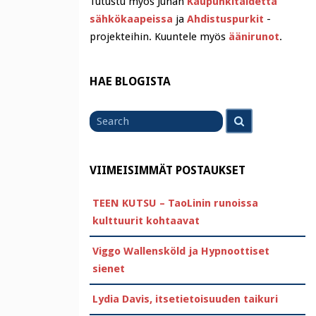
Tutustu myös Juhan
Kaupunkitaidetta
sähkökaapeissa
ja
Ahdistuspurkit
-
projekteihin. Kuuntele myös
äänirunot
.
HAE BLOGISTA
Search
Search
for
VIIMEISIMMÄT POSTAUKSET
TEEN KUTSU – TaoLinin runoissa
kulttuurit kohtaavat
Viggo Wallensköld ja Hypnoottiset
sienet
Lydia Davis, itsetietoisuuden taikuri