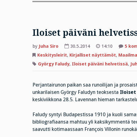
Iloiset päiväni helvetis
by
Juha Siro
30.5.2014
14:10
5 ko
Keskitysleirit
,
Kirjalliset näyttämöt
,
Maailman
György Faludy
,
Iloiset päiväni helvetissä
,
Ju
Perjantairunon paikan saa runoilijan ja prosais
unkarilaisen György Faludyn teoksesta
Iloiset
keskiviikkona 28.5. Lavennan hieman tarkaste
Faludy syntyi Budapestissa 1910 ja kuoli sam
bibliografiaansa mahtuu yli kaksikymmentä teos
saavutti kotimaassaan François Villonin runokä