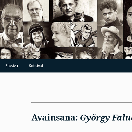
Skip
to
content
Etusivu
Kotisivut
Avainsana:
György Falu