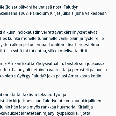
 Iloiset päiväni helvetissä nosti Faludyn
elisenä 1962. Palladium Kirjat julkaisi Juha Valkeapään
i alkuun: holokaustiin verrattavat kärsimykset eivät
s kuinka monelle tuhannelle vankiloihin ja työleireille
ysten alkua ja kuolemaa. Totalitaristiset järjestelmät
isia syitä tai tutkintaa, silkka mielivalta riitti.
a Afrikan kautta Yhdysvaltoihin, taisteli sen joukoissa
den. Faludy oli tietoinen vaaroista ja perusteli paluunsa
ekö olette György Faludy? Joka palasi Amerikasta kotiin
aarista tai faktista tekstiä. Työ- ja
takin kirjoittaessaan Faludyn ote on kaunokirjallinen.
eluihin hän lataa myös rankkaa huumoria. Kirjailija
ökuvaukset lähetetään rajanylityspaikoille, ”jotta