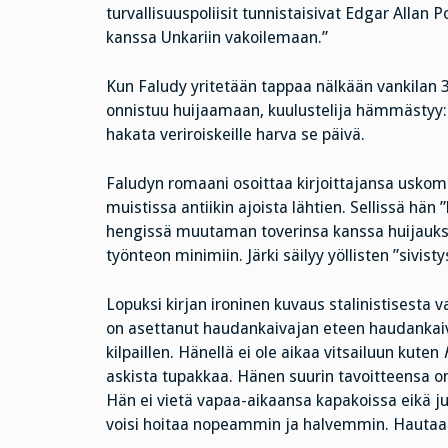
turvallisuuspoliisit tunnistaisivat Edgar Allan 
kanssa Unkariin vakoilemaan.”
Kun Faludy yritetään tappaa nälkään vankilan 3
onnistuu huijaamaan, kuulustelija hämmästyy: ”V
hakata veriroiskeille harva se päivä.
Faludyn romaani osoittaa kirjoittajansa uskom
muistissa antiikin ajoista lähtien. Sellissä hän 
hengissä muutaman toverinsa kanssa huijauksil
työnteon minimiin. Järki säilyy yöllisten ”sivist
Lopuksi kirjan ironinen kuvaus stalinistisesta va
on asettanut haudankaivajan eteen haudankaiva
kilpaillen. Hänellä ei ole aikaa vitsailuun kuten
askista tupakkaa. Hänen suurin tavoitteensa o
Hän ei vietä vapaa-aikaansa kapakoissa eikä ju
voisi hoitaa nopeammin ja halvemmin. Hautaa k