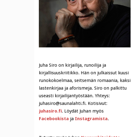
Juha Siro on kirjailija, runoilija ja
kirjallisuuskriitikko. Hän on julkaissut kuusi
runokokoelmaa, seitsemän romaania, kaksi
lastenkirjaa ja aforismeja. Siro on palkittu
useasti kirjailijantyöstään. Yhteys:
juhasiro@saunalahti.fi. Kotisivut:
juhasiro.fi
. Löydät Juhan myös
Facebookista
ja
Instagramista
.