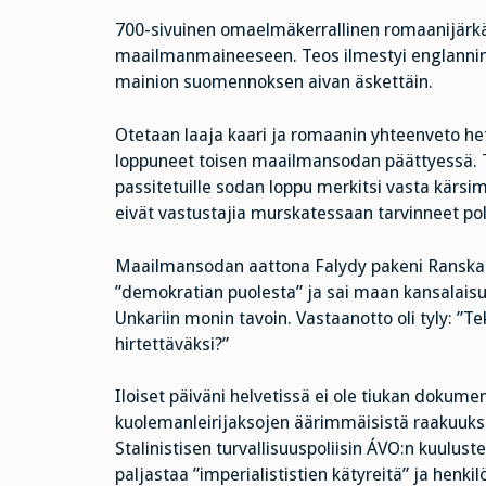
700-sivuinen omaelmäkerrallinen romaanijärkäle
maailmanmaineeseen. Teos ilmestyi englanninki
mainion suomennoksen aivan äskettäin.
Otetaan laaja kaari ja romaanin yhteenveto het
loppuneet toisen maailmansodan päättyessä. Tie
passitetuille sodan loppu merkitsi vasta kärsim
eivät vastustajia murskatessaan tarvinneet poliitt
Maailmansodan aattona Falydy pakeni Ranskan j
”demokratian puolesta” ja sai maan kansalaisuu
Unkariin monin tavoin. Vastaanotto oli tyly: ”T
hirtettäväksi?”
Iloiset päiväni helvetissä ei ole tiukan dokument
kuolemanleirijaksojen äärimmäisistä raakuuksis
Stalinistisen turvallisuuspoliisin ÁVO:n kuulust
paljastaa ”imperialististien kätyreitä” ja henkil