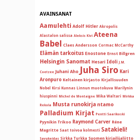
AVAINSANAT
Aamulehti
Adolf Hitler
Akropolis
Ateena
Alastalon salissa
Aleksis Kivi
Babel
Claes Andersson
Cormac McCarthy
Elämän tarkoitus
Enostone
Ernst Billgren
Helsingin Sanomat
Idoli
Hesari
J.M.
Juha Siro
Kari
Juhani Aho
Coetzee
Aronpuro
Keltainen kirjasto
Kirjallisuuden
Nobel
Kirsi Kunnas
Linnun muotokuva
Marilynin
hiuspinni
Mika Waltari
Michel de Montaigne
Mirkka
Musta runokirja
ntamo
Rekola
Palladium Kirjat
Pentti Saarikoski
Raymond Carver
Pyynikin Trikoo
Réne
Satakieli!
Magritte
Saat toivoa kolmesti
Suomen kirjailijaliitto
Sirkka Turkka
Savukeidas