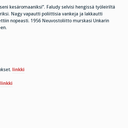
kseni kesäromaaniksi”. Faludy selvisi hengissä työleiriltä
si. Nagy vapautti poliittisia vankeja ja lakkautti
ttiin nopeasti. 1956 Neuvostoliitto murskasi Unkarin
een.
okset.
linkki
.
linkki