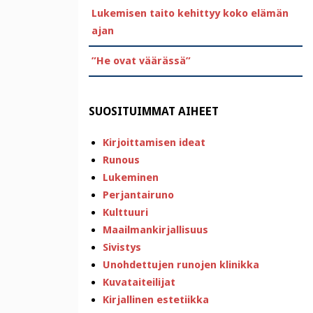
Lukemisen taito kehittyy koko elämän
ajan
”He ovat väärässä”
SUOSITUIMMAT AIHEET
Kirjoittamisen ideat
Runous
Lukeminen
Perjantairuno
Kulttuuri
Maailmankirjallisuus
Sivistys
Unohdettujen runojen klinikka
Kuvataiteilijat
Kirjallinen estetiikka