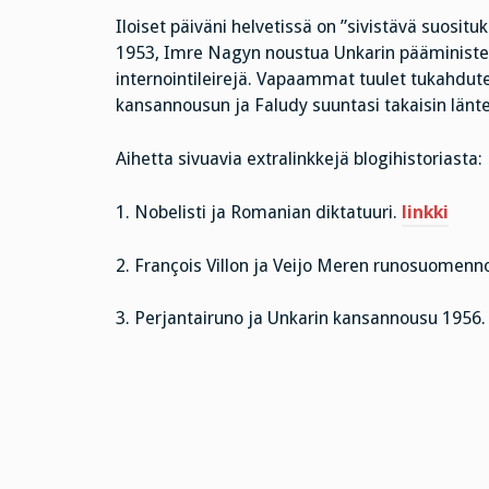
Iloiset päiväni helvetissä on ”sivistävä suositu
1953, Imre Nagyn noustua Unkarin pääministerik
internointileirejä. Vapaammat tuulet tukahdute
kansannousun ja Faludy suuntasi takaisin länt
Aihetta sivuavia extralinkkejä blogihistoriasta:
1. Nobelisti ja Romanian diktatuuri.
linkki
2. François Villon ja Veijo Meren runosuomenn
3. Perjantairuno ja Unkarin kansannousu 1956