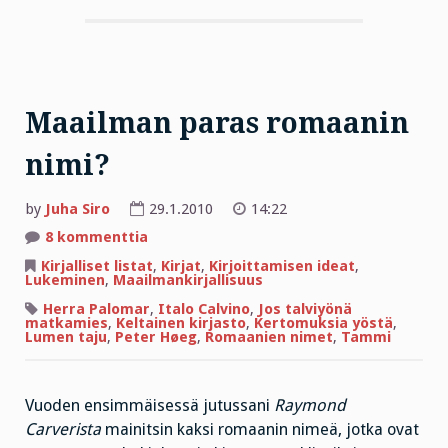
Maailman paras romaanin
nimi?
by
Juha Siro
29.1.2010
14:22
artikkeliin
8 kommenttia
Maailman
paras
Kirjalliset listat
,
Kirjat
,
Kirjoittamisen ideat
,
romaanin
Lukeminen
,
Maailmankirjallisuus
nimi?
Herra Palomar
,
Italo Calvino
,
Jos talviyönä
matkamies
,
Keltainen kirjasto
,
Kertomuksia yöstä
,
Lumen taju
,
Peter Høeg
,
Romaanien nimet
,
Tammi
Vuoden ensimmäisessä jutussani
Raymond
Carverista
mainitsin kaksi romaanin nimeä, jotka ovat