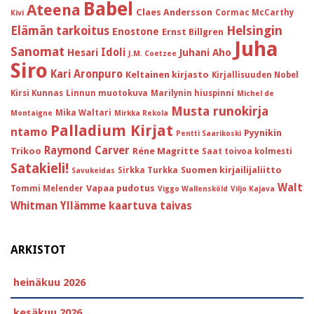
Babel
Ateena
Claes Andersson
Cormac McCarthy
Kivi
Helsingin
Elämän tarkoitus
Enostone
Ernst Billgren
Juha
Sanomat
Idoli
Hesari
Juhani Aho
J.M. Coetzee
Siro
Kari Aronpuro
Keltainen kirjasto
Kirjallisuuden Nobel
Kirsi Kunnas
Linnun muotokuva
Marilynin hiuspinni
Michel de
Musta runokirja
Mika Waltari
Montaigne
Mirkka Rekola
Palladium Kirjat
ntamo
Pyynikin
Pentti Saarikoski
Raymond Carver
Trikoo
Réne Magritte
Saat toivoa kolmesti
Satakieli!
Suomen kirjailijaliitto
Sirkka Turkka
Savukeidas
Walt
Vapaa pudotus
Tommi Melender
Viggo Wallensköld
Viljo Kajava
Whitman
Yllämme kaartuva taivas
ARKISTOT
heinäkuu 2026
kesäkuu 2026