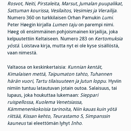
Rosvot, Neiti, Pirstaleita, Marsut, Jumalan puupalikat,
Sattuman kourissa, Vesilaitos, Vesimies ja Vierailij
a
.
Numero 360 on turkkilaisen Orhan Pamukin
Lumi
.
Peter Høegin kirjalla
Lumen taju
on parempi nimi.
Høeg oli ensimmäinen pohjoismainen kirjailija, joka
kelpuutettiin Keltaiseen. Numero 283 on
Kertomuksia
yöstä
. Loistava kirja, mutta nyt ei ole kyse sisällöstä,
vaan nimestä.
Valtaosa on keskinkertaisia:
Kunnian kentät,
Kimalaisen mettä, Taipumaton tahto, Tuhannen
härän vuori, Tartu tilaisuuteen ja Jutun loppu
. Hyviin
nimiin tuntuu latautuvan jotain outoa. Salaisuus, tai
lupaus, joka houkuttaa lukemaan:
Sieppari
ruispellossa, Kuolema Venetsiassa,
Kämmenenkokoisia tarinoita, Niin kauas kuin yötä
riittää, Kissan kehto, Teurastamo 5, Simpanssin
kauneus
tai eleettömän lyhyt
Inho
.