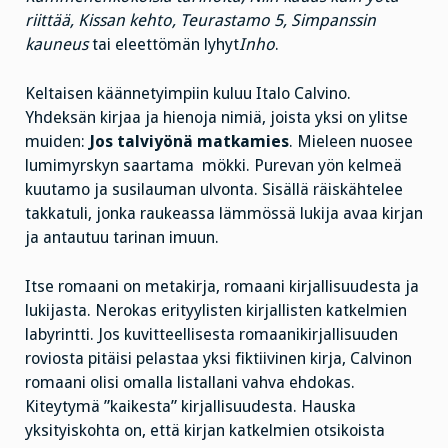
riittää, Kissan kehto, Teurastamo 5, Simpanssin
kauneus
tai eleettömän lyhyt
Inho
.
Keltaisen käännetyimpiin kuluu Italo Calvino.
Yhdeksän kirjaa ja hienoja nimiä, joista yksi on ylitse
muiden:
Jos talviyönä matkamies
. Mieleen nuosee
lumimyrskyn saartama mökki. Purevan yön kelmeä
kuutamo ja susilauman ulvonta. Sisällä räiskähtelee
takkatuli, jonka raukeassa lämmössä lukija avaa kirjan
ja antautuu tarinan imuun.
Itse romaani on metakirja, romaani kirjallisuudesta ja
lukijasta. Nerokas erityylisten kirjallisten katkelmien
labyrintti. Jos kuvitteellisesta romaanikirjallisuuden
roviosta pitäisi pelastaa yksi fiktiivinen kirja, Calvinon
romaani olisi omalla listallani vahva ehdokas.
Kiteytymä ”kaikesta” kirjallisuudesta. Hauska
yksityiskohta on, että kirjan katkelmien otsikoista