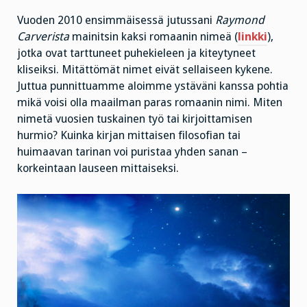
Vuoden 2010 ensimmäisessä jutussani
Raymond
Carverista
mainitsin kaksi romaanin nimeä (
linkki
),
jotka ovat tarttuneet puhekieleen ja kiteytyneet
kliseiksi. Mitättömät nimet eivät sellaiseen kykene.
Juttua punnittuamme aloimme ystäväni kanssa pohtia
mikä voisi olla maailman paras romaanin nimi. Miten
nimetä vuosien tuskainen työ tai kirjoittamisen
hurmio? Kuinka kirjan mittaisen filosofian tai
huimaavan tarinan voi puristaa yhden sanan –
korkeintaan lauseen mittaiseksi.