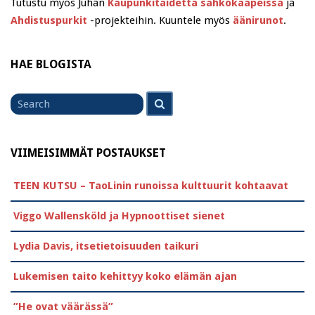
Tutustu myös Juhan
Kaupunkitaidetta sähkökaapeissa
ja
Ahdistuspurkit
-projekteihin. Kuuntele myös
äänirunot
.
HAE BLOGISTA
Search
Search
for
VIIMEISIMMÄT POSTAUKSET
TEEN KUTSU – TaoLinin runoissa kulttuurit kohtaavat
Viggo Wallensköld ja Hypnoottiset sienet
Lydia Davis, itsetietoisuuden taikuri
Lukemisen taito kehittyy koko elämän ajan
”He ovat väärässä”