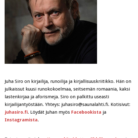
Juha Siro on kirjailija, runoilija ja kirjallisuuskriitikko. Hän on
julkaissut kuusi runokokoelmaa, seitsemän romaania, kaksi
lastenkirjaa ja aforismeja. Siro on palkittu useasti
kirjailijantyöstään. Yhteys: juhasiro@saunalahti.fi. Kotisivut:
juhasiro.fi
. Löydät Juhan myös
Facebookista
ja
Instagramista
.