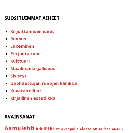
SUOSITUIMMAT AIHEET
Kirjoittamisen ideat
Runous
Lukeminen
Perjantairuno
Kulttuuri
Maailmankirjallisuus
Sivistys
Unohdettujen runojen klinikka
Kuvataiteilijat
Kirjallinen estetiikka
AVAINSANAT
Aamulehti
Adolf Hitler
Akropolis
Alastalon salissa
Aleksis