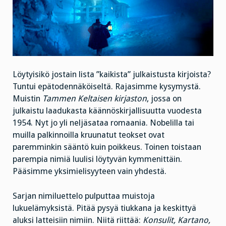
Löytyisikö jostain lista ”kaikista” julkaistusta kirjoista?
Tuntui epätodennäköiseltä. Rajasimme kysymystä.
Muistin
Tammen Keltaisen kirjaston
, jossa on
julkaistu laadukasta käännöskirjallisuutta vuodesta
1954. Nyt jo yli neljäsataa romaania. Nobelilla tai
muilla palkinnoilla kruunatut teokset ovat
paremminkin sääntö kuin poikkeus. Toinen toistaan
parempia nimiä luulisi löytyvän kymmenittäin.
Pääsimme yksimielisyyteen vain yhdestä.
Sarjan nimiluettelo pulputtaa muistoja
lukuelämyksistä. Pitää pysyä tiukkana ja keskittyä
aluksi latteisiin nimiin. Niitä riittää:
Konsulit, Kartano,