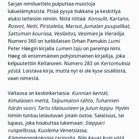
Sarjan nimiluettelo pulputtaa muistoja
lukuelämyksistä. Pitää pysyä tiukkana ja keskittyä
aluksi latteisiin nimiin. Niitä riittää:
Konsulit, Kartano,
Rosvot, Neiti, Pirstaleita, Marsut, Jumalan puupalikat,
Sattuman kourissa, Vesilaitos, Vesimies
ja
Vierailij
a
.
Numero 360 on turkkilaisen Orhan Pamukin
Lumi
.
Peter Høegin kirjalla
Lumen taju
on parempi nimi.
Høeg oli ensimmäinen pohjoismainen kirjailija, joka
kelpuutettiin Keltaiseen. Numero 283 on
Kertomuksia
yöstä
. Loistava kirja, mutta nyt ei ole kyse sisällöstä,
vaan nimestä.
Valtaosa on keskinkertaisia:
Kunnian kentät,
Kimalaisen mettä, Taipumaton tahto, Tuhannen
härän vuori, Tartu tilaisuuteen
ja
Jutun loppu
. Hyviin
nimiin tuntuu latautuvan jotain outoa. Salaisuus, tai
lupaus, joka houkuttaa lukemaan:
Sieppari
ruispellossa, Kuolema Venetsiassa,
Kämmenenkokoisia tarinoita, Niin kauas kuin yötä