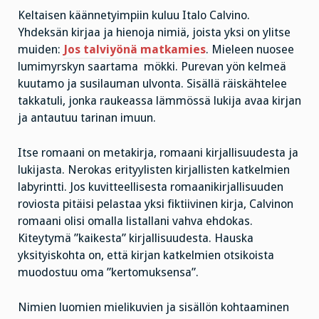
Keltaisen käännetyimpiin kuluu Italo Calvino.
Yhdeksän kirjaa ja hienoja nimiä, joista yksi on ylitse
muiden:
Jos talviyönä matkamies
. Mieleen nuosee
lumimyrskyn saartama mökki. Purevan yön kelmeä
kuutamo ja susilauman ulvonta. Sisällä räiskähtelee
takkatuli, jonka raukeassa lämmössä lukija avaa kirjan
ja antautuu tarinan imuun.
Itse romaani on metakirja, romaani kirjallisuudesta ja
lukijasta. Nerokas erityylisten kirjallisten katkelmien
labyrintti. Jos kuvitteellisesta romaanikirjallisuuden
roviosta pitäisi pelastaa yksi fiktiivinen kirja, Calvinon
romaani olisi omalla listallani vahva ehdokas.
Kiteytymä ”kaikesta” kirjallisuudesta. Hauska
yksityiskohta on, että kirjan katkelmien otsikoista
muodostuu oma ”kertomuksensa”.
Nimien luomien mielikuvien ja sisällön kohtaaminen