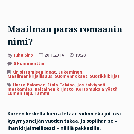
Maailman paras romaanin
nimi?
by
Juha Siro
20.1.2014
19:28
artikkeliin
6 kommenttia
Maailman
paras
Kirjoittamisen ideat
,
Lukeminen
,
romaanin
Maailmankirjallisuus
,
Suomennokset
,
Suosikkikirjat
nimi?
Herra Palomar
,
Italo Calvino
,
Jos talviyönä
matkamies
,
Keltainen kirjasto
,
Kertomuksia yöstä
,
Lumen taju
,
Tammi
Kiireen keskellä kierrätetään viikon eka jutuksi
kysymys neljän vuoden takaa. Ja sopiihan se –
ihan kirjaimellisesti – näillä pakkasilla.