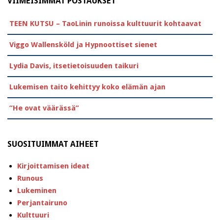
VIIMEISIMMÄT POSTAUKSET
TEEN KUTSU – TaoLinin runoissa kulttuurit kohtaavat
Viggo Wallensköld ja Hypnoottiset sienet
Lydia Davis, itsetietoisuuden taikuri
Lukemisen taito kehittyy koko elämän ajan
”He ovat väärässä”
SUOSITUIMMAT AIHEET
Kirjoittamisen ideat
Runous
Lukeminen
Perjantairuno
Kulttuuri