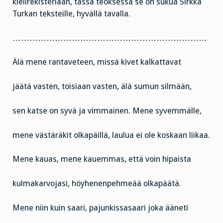
kielirekisteriään, tässä teoksessa se on sukua Sirkka
Turkan teksteille, hyvällä tavalla.
……………………………………………………………
Älä mene rantaveteen, missä kivet kalkattavat
jäätä vasten, toisiaan vasten, älä sumun silmään,
sen katse on syvä ja vimmainen. Mene syvemmälle,
mene västäräkit olkapäillä, laulua ei ole koskaan liikaa.
Mene kauas, mene kauemmas, että voin hipaista
kulmakarvojasi, höyhenenpehmeää olkapäätä.
Mene niin kuin saari, pajunkissasaari joka ääneti