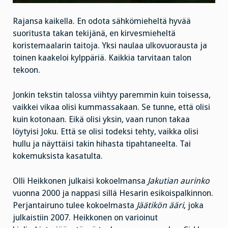
Rajansa kaikella. En odota sähkömieheltä hyvää
suoritusta takan tekijänä, en kirvesmieheltä
koristemaalarin taitoja. Yksi naulaa ulkovuorausta ja
toinen kaakeloi kylppäriä. Kaikkia tarvitaan talon
tekoon.
Jonkin tekstin talossa viihtyy paremmin kuin toisessa,
vaikkei vikaa olisi kummassakaan. Se tunne, että olisi
kuin kotonaan. Eikä olisi yksin, vaan runon takaa
löytyisi Joku. Että se olisi todeksi tehty, vaikka olisi
hullu ja näyttäisi takin hihasta tipahtaneelta. Tai
kokemuksista kasatulta.
Olli Heikkonen julkaisi kokoelmansa
Jakutian aurinko
vuonna 2000 ja nappasi sillä Hesarin esikoispalkinnon.
Perjantairuno tulee kokoelmasta
Jäätikön ääri
, joka
julkaistiin 2007. Heikkonen on varioinut