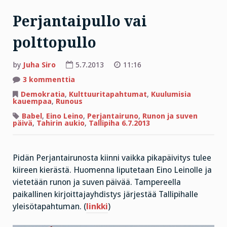
Perjantaipullo vai
polttopullo
by
Juha Siro
5.7.2013
11:16
artikkeliin
3 kommenttia
Perjantaipullo
vai
Demokratia
,
Kulttuuritapahtumat
,
Kuulumisia
polttopullo
kauempaa
,
Runous
Babel
,
Eino Leino
,
Perjantairuno
,
Runon ja suven
päivä
,
Tahirin aukio
,
Tallipiha 6.7.2013
Pidän Perjantairunosta kiinni vaikka pikapäivitys tulee
kiireen kierästä. Huomenna liputetaan Eino Leinolle ja
vietetään runon ja suven päivää. Tampereella
paikallinen kirjoittajayhdistys järjestää Tallipihalle
yleisötapahtuman. (
linkki
)