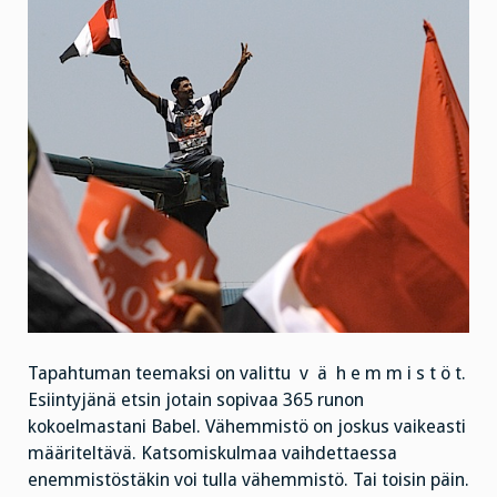
Tapahtuman teemaksi on valittu v ä h e m m i s t ö t.
Esiintyjänä etsin jotain sopivaa 365 runon
kokoelmastani Babel. Vähemmistö on joskus vaikeasti
määriteltävä. Katsomiskulmaa vaihdettaessa
enemmistöstäkin voi tulla vähemmistö. Tai toisin päin.