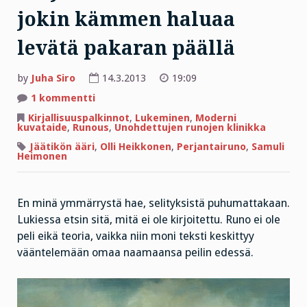
jokin kämmen haluaa
levätä pakaran päällä
by
Juha Siro
14.3.2013
19:09
artikkeliin
1 kommentti
Perjantairunossa
aina
Kirjallisuuspalkinnot
,
Lukeminen
,
Moderni
jokin
kuvataide
,
Runous
,
Unohdettujen runojen klinikka
kämmen
haluaa
Jäätikön ääri
,
Olli Heikkonen
,
Perjantairuno
,
Samuli
levätä
Heimonen
pakaran
päällä
En minä ymmärrystä hae, selityksistä puhumattakaan.
Lukiessa etsin sitä, mitä ei ole kirjoitettu. Runo ei ole
peli eikä teoria, vaikka niin moni teksti keskittyy
vääntelemään omaa naamaansa peilin edessä.