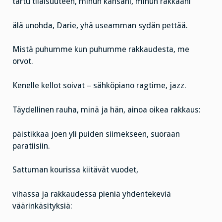
tartu tilaisuuteen, minun kansani, minun rakkaani
älä unohda, Darie, yhä useamman sydän pettää.
Mistä puhumme kun puhumme rakkaudesta, me
orvot.
Kenelle kellot soivat – sähköpiano ragtime, jazz.
Täydellinen rauha, minä ja hän, ainoa oikea rakkaus:
päistikkaa joen yli puiden siimekseen, suoraan
paratiisiin.
Sattuman kourissa kiitävät vuodet,
vihassa ja rakkaudessa pieniä yhdentekeviä
väärinkäsityksiä: