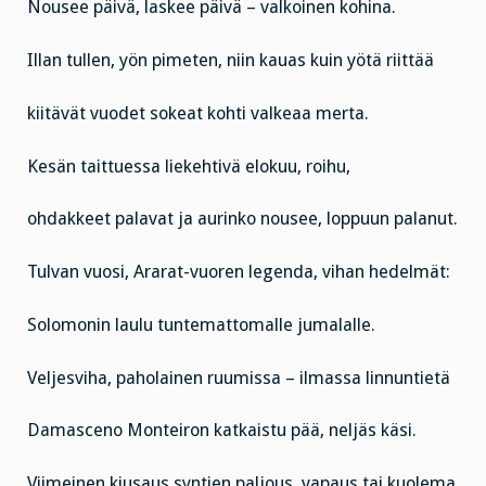
Nousee päivä, laskee päivä – valkoinen kohina.
Illan tullen, yön pimeten, niin kauas kuin yötä riittää
kiitävät vuodet sokeat kohti valkeaa merta.
Kesän taittuessa liekehtivä elokuu, roihu,
ohdakkeet palavat ja aurinko nousee, loppuun palanut.
Tulvan vuosi, Ararat-vuoren legenda, vihan hedelmät:
Solomonin laulu tuntemattomalle jumalalle.
Veljesviha, paholainen ruumissa – ilmassa linnuntietä
Damasceno Monteiron katkaistu pää, neljäs käsi.
Viimeinen kiusaus syntien paljous, vapaus tai kuolema