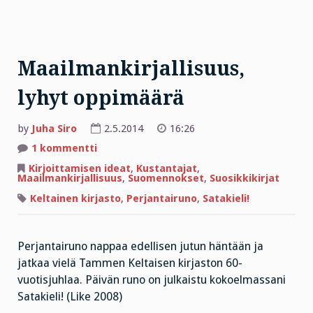
Maailmankirjallisuus,
lyhyt oppimäärä
by
Juha Siro
2.5.2014
16:26
artikkeliin
1 kommentti
Maailmankirjallisuus,
lyhyt
Kirjoittamisen ideat
,
Kustantajat
,
oppimäärä
Maailmankirjallisuus
,
Suomennokset
,
Suosikkikirjat
Keltainen kirjasto
,
Perjantairuno
,
Satakieli!
Perjantairuno nappaa edellisen jutun häntään ja
jatkaa vielä Tammen Keltaisen kirjaston 60-
vuotisjuhlaa. Päivän runo on julkaistu kokoelmassani
Satakieli! (Like 2008)