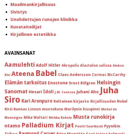
Maailmankirjallisuus
Sivistys
Unohdettujen runojen klinikka
Kuvataiteilijat
Kirjallinen estetiikka
AVAINSANAT
Aamulehti
Adolf Hitler
Akropolis
Alastalon salissa
Aleksis
Babel
Ateena
Claes Andersson
Cormac McCarthy
Kivi
Helsingin
Elämän tarkoitus
Enostone
Ernst Billgren
Juha
Sanomat
Idoli
Hesari
Juhani Aho
J.M. Coetzee
Siro
Kari Aronpuro
Keltainen kirjasto
Kirjallisuuden Nobel
Kirsi Kunnas
Linnun muotokuva
Marilynin hiuspinni
Michel de
Musta runokirja
Mika Waltari
Montaigne
Mirkka Rekola
Palladium Kirjat
ntamo
Pyynikin
Pentti Saarikoski
Raymond Carver
Trikoo
Réne Magritte
Saat toivoa kolmesti