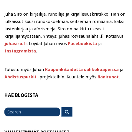
Juha Siro on kirjailija, runoilija ja kirjallisuuskriitikko. Hän on
julkaissut kuusi runokokoelmaa, seitsemän romaania, kaksi
lastenkirjaa ja aforismeja. Siro on palkittu useasti
kirjailijantyöstään. Yhteys: juhasiro@saunalahti.fi. Kotisivut:
juhasiro.fi
. Löydät Juhan myös
Facebookista
ja
Instagramista
.
Tutustu myös Juhan
Kaupunkitaidetta sähkökaapeissa
ja
Ahdistuspurkit
-projekteihin. Kuuntele myös
äänirunot
.
HAE BLOGISTA
Search
Search
for