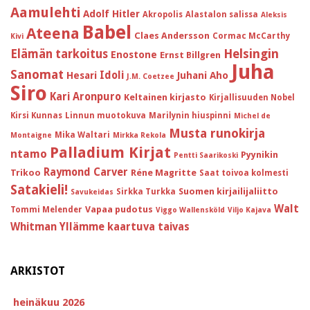
Aamulehti
Adolf Hitler
Akropolis
Alastalon salissa
Aleksis
Babel
Ateena
Claes Andersson
Cormac McCarthy
Kivi
Helsingin
Elämän tarkoitus
Enostone
Ernst Billgren
Juha
Sanomat
Idoli
Hesari
Juhani Aho
J.M. Coetzee
Siro
Kari Aronpuro
Keltainen kirjasto
Kirjallisuuden Nobel
Kirsi Kunnas
Linnun muotokuva
Marilynin hiuspinni
Michel de
Musta runokirja
Mika Waltari
Montaigne
Mirkka Rekola
Palladium Kirjat
ntamo
Pyynikin
Pentti Saarikoski
Raymond Carver
Trikoo
Réne Magritte
Saat toivoa kolmesti
Satakieli!
Suomen kirjailijaliitto
Sirkka Turkka
Savukeidas
Walt
Vapaa pudotus
Tommi Melender
Viggo Wallensköld
Viljo Kajava
Whitman
Yllämme kaartuva taivas
ARKISTOT
heinäkuu 2026