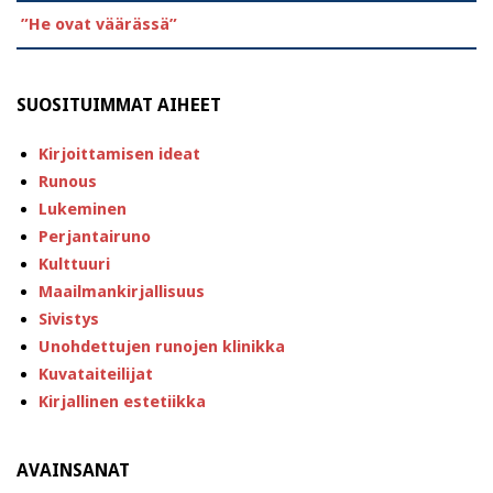
”He ovat väärässä”
SUOSITUIMMAT AIHEET
Kirjoittamisen ideat
Runous
Lukeminen
Perjantairuno
Kulttuuri
Maailmankirjallisuus
Sivistys
Unohdettujen runojen klinikka
Kuvataiteilijat
Kirjallinen estetiikka
AVAINSANAT