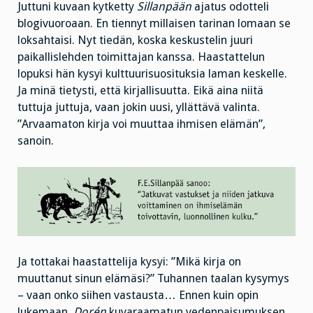
Juttuni kuvaan kytketty
Sillanpään
ajatus odotteli
blogivuoroaan. En tiennyt millaisen tarinan lomaan se
loksahtaisi. Nyt tiedän, koska keskustelin juuri
paikallislehden toimittajan kanssa. Haastattelun
lopuksi hän kysyi kulttuurisuosituksia laman keskelle.
Ja minä tietysti, että kirjallisuutta. Eikä aina niitä
tuttuja juttuja, vaan jokin uusi, yllättävä valinta.
”Arvaamaton kirja voi muuttaa ihmisen elämän”,
sanoin.
Ja tottakai haastattelija kysyi: ”Mikä kirja on
muuttanut sinun elämäsi?” Tuhannen taalan kysymys
– vaan onko siihen vastausta… Ennen kuin opin
lukemaan,
Dorén
kuvaraamatun vedenpaisumuksen