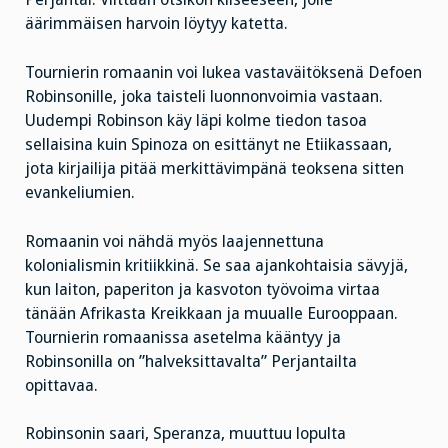
äärimmäisen harvoin löytyy katetta.
Tournierin romaanin voi lukea vastaväitöksenä Defoen
Robinsonille, joka taisteli luonnonvoimia vastaan.
Uudempi Robinson käy läpi kolme tiedon tasoa
sellaisina kuin Spinoza on esittänyt ne Etiikassaan,
jota kirjailija pitää merkittävimpänä teoksena sitten
evankeliumien.
Romaanin voi nähdä myös laajennettuna
kolonialismin kritiikkinä. Se saa ajankohtaisia sävyjä,
kun laiton, paperiton ja kasvoton työvoima virtaa
tänään Afrikasta Kreikkaan ja muualle Eurooppaan.
Tournierin romaanissa asetelma kääntyy ja
Robinsonilla on ”halveksittavalta” Perjantailta
opittavaa.
Robinsonin saari, Speranza, muuttuu lopulta