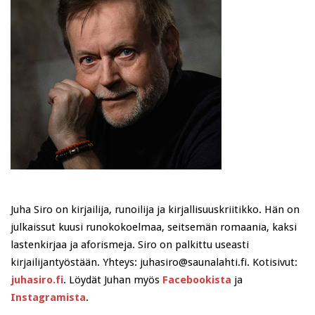
Juha Siro on kirjailija, runoilija ja kirjallisuuskriitikko. Hän on
julkaissut kuusi runokokoelmaa, seitsemän romaania, kaksi
lastenkirjaa ja aforismeja. Siro on palkittu useasti
kirjailijantyöstään. Yhteys: juhasiro@saunalahti.fi. Kotisivut:
juhasiro.fi
. Löydät Juhan myös
Facebookista
ja
Instagramista
.