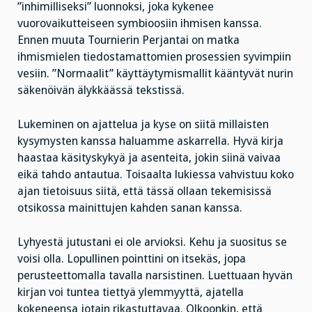
”inhimilliseksi” luonnoksi, joka kykenee
vuorovaikutteiseen symbioosiin ihmisen kanssa.
Ennen muuta Tournierin Perjantai on matka
ihmismielen tiedostamattomien prosessien syvimpiin
vesiin. ”Normaalit” käyttäytymismallit kääntyvät nurin
säkenöivän älykkäässä tekstissä.
Lukeminen on ajattelua ja kyse on siitä millaisten
kysymysten kanssa haluamme askarrella. Hyvä kirja
haastaa käsityskykyä ja asenteita, jokin siinä vaivaa
eikä tahdo antautua. Toisaalta lukiessa vahvistuu koko
ajan tietoisuus siitä, että tässä ollaan tekemisissä
otsikossa mainittujen kahden sanan kanssa.
Lyhyestä jutustani ei ole arvioksi. Kehu ja suositus se
voisi olla. Lopullinen pointtini on
itsekäs, jopa
perusteettomalla tavalla narsistinen. Luettuaan hyvän
kirjan voi tuntea tiettyä ylemmyyttä, ajatella
kokeneensa jotain rikastuttavaa. Olkoonkin, että