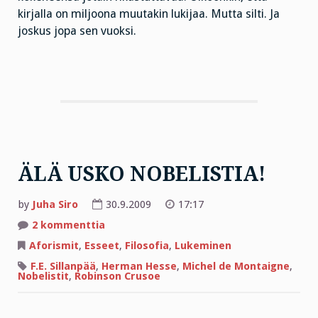
kirjalla on miljoona muutakin lukijaa. Mutta silti. Ja
joskus jopa sen vuoksi.
ÄLÄ USKO NOBELISTIA!
by
Juha Siro
30.9.2009
17:17
artikkeliin
2 kommenttia
ÄLÄ
USKO
Aforismit
,
Esseet
,
Filosofia
,
Lukeminen
NOBELISTIA!
F.E. Sillanpää
,
Herman Hesse
,
Michel de Montaigne
,
Nobelistit
,
Robinson Crusoe