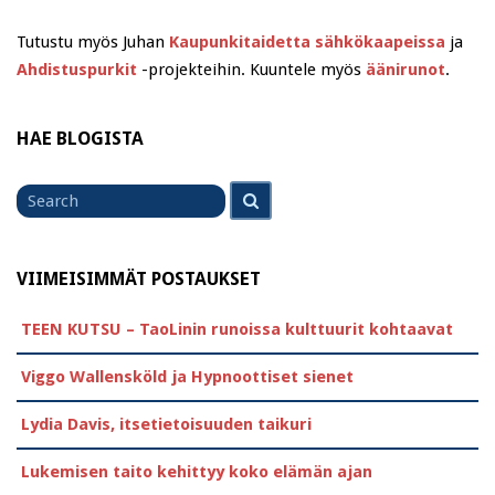
Tutustu myös Juhan
Kaupunkitaidetta sähkökaapeissa
ja
Ahdistuspurkit
-projekteihin. Kuuntele myös
äänirunot
.
HAE BLOGISTA
Search
Search
for
VIIMEISIMMÄT POSTAUKSET
TEEN KUTSU – TaoLinin runoissa kulttuurit kohtaavat
Viggo Wallensköld ja Hypnoottiset sienet
Lydia Davis, itsetietoisuuden taikuri
Lukemisen taito kehittyy koko elämän ajan