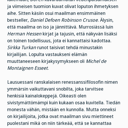
ja viimeisen tuomion kuvat olivat loputon ihmetyksen
aihe. Sitten käsiin osui maailman ensimmäinen
bestseller,
Daniel Defoen Robinson Crusoe
. Älysin,
että maailma on iso ja jännittävä. Murrosiässä luin
Herman Hessen
kirjat ja tajusin, että näkyvän lisäksi
on toinen todellisuus, jota ei kannattaisi kadottaa.
Sirkka Turkan
runot taisivat tehdä minustakin
kirjailijan. Lopulta vastaukseni elämän
muuttaneeseen kirjakysymykseen oli
Michel de
Montaignen Esseet
.
Lausuessani ranskalaisen renessanssifilosofin nimen
ymmärsin vaikuttavani snobilta, joka tarvitsee
henkisiä kainalokeppejä. Oikeasti olen
sivistymättömämpi kuin kukaan osaa kuvitella. Tiedän
monesta vähän, mistään en kunnolla. Mutta onneksi
on kirjailijoita, jotka ovat maailman sivu miettineet
puolestani mikä on niin tärkeää, että se kannattaa