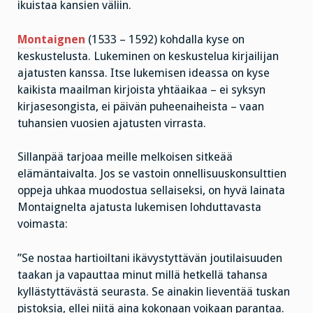
ikuistaa kansien väliin.
Montaignen
(1533 – 1592) kohdalla kyse on
keskustelusta. Lukeminen on keskustelua kirjailijan
ajatusten kanssa. Itse lukemisen ideassa on kyse
kaikista maailman kirjoista yhtäaikaa – ei syksyn
kirjasesongista, ei päivän puheenaiheista – vaan
tuhansien vuosien ajatusten virrasta.
Sillanpää tarjoaa meille melkoisen sitkeää
elämäntaivalta. Jos se vastoin onnellisuuskonsulttien
oppeja uhkaa muodostua sellaiseksi, on hyvä lainata
Montaignelta ajatusta lukemisen lohduttavasta
voimasta:
”Se nostaa hartioiltani ikävystyttävän joutilaisuuden
taakan ja vapauttaa minut millä hetkellä tahansa
kyllästyttävästä seurasta. Se ainakin lieventää tuskan
pistoksia, ellei niitä aina kokonaan voikaan parantaa.