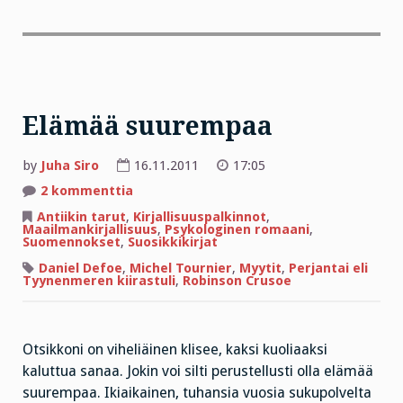
Elämää suurempaa
by
Juha Siro
16.11.2011
17:05
artikkeliin
2 kommenttia
Elämää
suurempaa
Antiikin tarut
,
Kirjallisuuspalkinnot
,
Maailmankirjallisuus
,
Psykologinen romaani
,
Suomennokset
,
Suosikkikirjat
Daniel Defoe
,
Michel Tournier
,
Myytit
,
Perjantai eli
Tyynenmeren kiirastuli
,
Robinson Crusoe
Otsikkoni on viheliäinen klisee, kaksi kuoliaaksi
kaluttua sanaa. Jokin voi silti perustellusti olla elämää
suurempaa. Ikiaikainen, tuhansia vuosia sukupolvelta