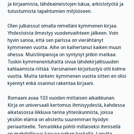
ja kirjaamista, lähdeaineistojen lukua, arkistotyötä ja
tutustumista tapahtumien miljööseen.
Olen julkaissut omalla nimelläni kymmenen kirjaa.
Yhdestoista ilmestyy vuodenvaihteen jälkeen. Voin
hyvin sanoa, että sen parissa on vierähtänyt
kymmenen vuotta. Aihe on kaihertanut kaiken muun
ohessa. Muistiinpanoja on syntynyt pitkin matkaa.
Tuskin kymmenentuhatta sivua lähdekirjallisuuden
kahlaamista riittää. Varsinainen kirjoitustyö otti kolme
vuotta. Mutta tärkein: kymmenen vuotta sitten en olisi
kyennyt enkä osannut rakentaa kirjaani.
Romaani avaa 103 vuoden mittaisen aikaikkunan.
Kirja on universaali kertomus ihmisyydestä, kahdessa
aikatasossa liikkuva tarina yhteiskunnista, joissa
yksilön elämä on alistettu suuremman hyödyn
periaatteelle. Tematiikka pohtii millaiseksi ihmisellä
on mahdollisuus kasvaa pahan keskellä. Lopulta