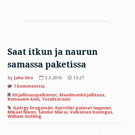
Saat itkun ja naurun
samassa paketissa
by
Juha Siro
5.3.2010
13:27
artikkeliin
7 kommenttia
Saat
itkun
Kirjallisuuspalkinnot
,
Maailmankirjallisuus
,
ja
Romaanin kieli
,
Totalitarismi
naurun
samassa
György Dragomán
,
Kynttilät palavat loppuun
,
paketissa
Mikael Niemi
,
Sándor Márai
,
Valkoinen kuningas
,
William Golding