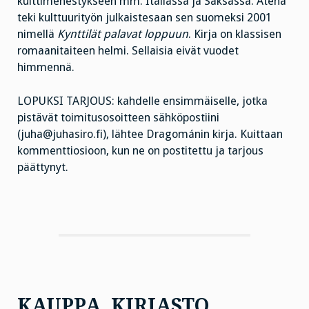
kulttimenestykseen mm. Italiassa ja Saksassa. Atena
teki kulttuurityön julkaistesaan sen suomeksi 2001
nimellä
Kynttilät palavat loppuun
. Kirja on klassisen
romaanitaiteen helmi. Sellaisia eivät vuodet
himmennä.
LOPUKSI TARJOUS: kahdelle ensimmäiselle, jotka
pistävät toimitusosoitteen sähköpostiini
(juha@juhasiro.fi), lähtee Dragománin kirja. Kuittaan
kommenttiosioon, kun ne on postitettu ja tarjous
päättynyt.
KAUPPA, KIRJASTO,