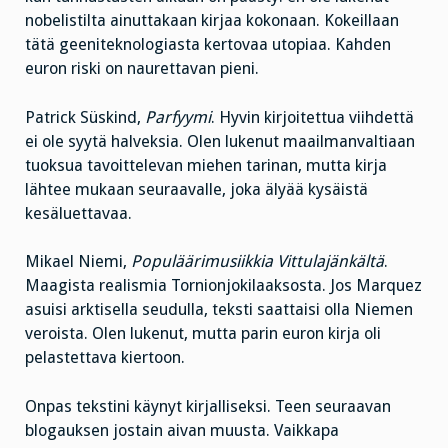
nobelistilta ainuttakaan kirjaa kokonaan. Kokeillaan
tätä geeniteknologiasta kertovaa utopiaa. Kahden
euron riski on naurettavan pieni.
Patrick Süskind,
Parfyymi
. Hyvin kirjoitettua viihdettä
ei ole syytä halveksia. Olen lukenut maailmanvaltiaan
tuoksua tavoittelevan miehen tarinan, mutta kirja
lähtee mukaan seuraavalle, joka älyää kysäistä
kesäluettavaa.
Mikael Niemi,
Populäärimusiikkia Vittulajänkältä
.
Maagista realismia Tornionjokilaaksosta. Jos Marquez
asuisi arktisella seudulla, teksti saattaisi olla Niemen
veroista. Olen lukenut, mutta parin euron kirja oli
pelastettava kiertoon.
Onpas tekstini käynyt kirjalliseksi. Teen seuraavan
blogauksen jostain aivan muusta. Vaikkapa