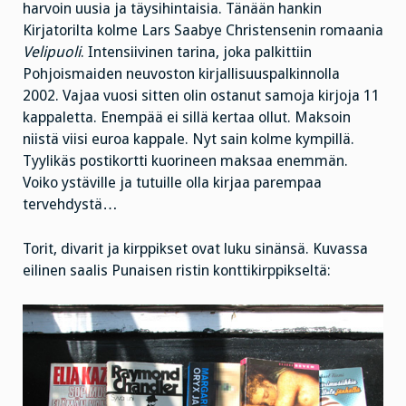
harvoin uusia ja täysihintaisia. Tänään hankin
Kirjatorilta kolme Lars Saabye Christensenin romaania
Velipuoli
. Intensiivinen tarina, joka palkittiin
Pohjoismaiden neuvoston kirjallisuuspalkinnolla
2002. Vajaa vuosi sitten olin ostanut samoja kirjoja 11
kappaletta. Enempää ei sillä kertaa ollut. Maksoin
niistä viisi euroa kappale. Nyt sain kolme kympillä.
Tyylikäs postikortti kuorineen maksaa enemmän.
Voiko ystäville ja tutuille olla kirjaa parempaa
tervehdystä…
Torit, divarit ja kirppikset ovat luku sinänsä. Kuvassa
eilinen saalis Punaisen ristin konttikirppikseltä: