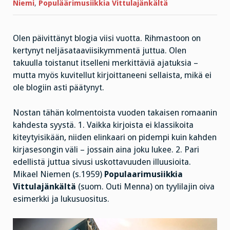
Niemi
,
Populäärimusiikkia Vittulajänkältä
Olen päivittänyt blogia viisi vuotta. Rihmastoon on
kertynyt neljäsataaviisikymmentä juttua. Olen
takuulla toistanut itselleni merkittäviä ajatuksia –
mutta myös kuvitellut kirjoittaneeni sellaista, mikä ei
ole blogiin asti päätynyt.
Nostan tähän kolmentoista vuoden takaisen romaanin
kahdesta syystä. 1. Vaikka kirjoista ei klassikoita
kiteytyisikään, niiden elinkaari on pidempi kuin kahden
kirjasesongin väli – jossain aina joku lukee. 2. Pari
edellistä juttua sivusi uskottavuuden illuusioita.
Mikael Niemen (s.1959)
Populaarimusiikkia
Vittulajänkältä
(suom. Outi Menna) on tyylilajin oiva
esimerkki ja lukusuositus.