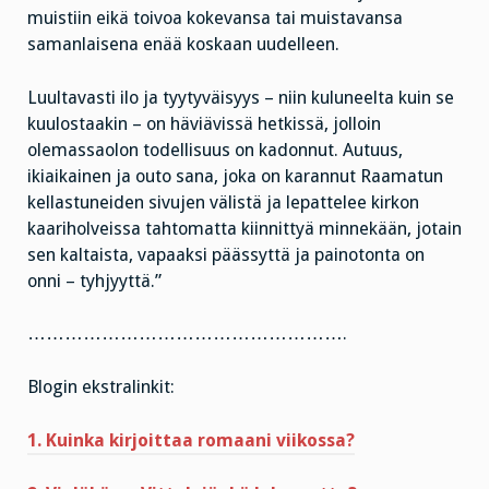
muistiin eikä toivoa kokevansa tai muistavansa
samanlaisena enää koskaan uudelleen.
Luultavasti ilo ja tyytyväisyys – niin kuluneelta kuin se
kuulostaakin – on häviävissä hetkissä, jolloin
olemassaolon todellisuus on kadonnut. Autuus,
ikiaikainen ja outo sana, joka on karannut Raamatun
kellastuneiden sivujen välistä ja lepattelee kirkon
kaariholveissa tahtomatta kiinnittyä minnekään, jotain
sen kaltaista, vapaaksi päässyttä ja painotonta on
onni – tyhjyyttä.”
…………………………………………….
Blogin ekstralinkit:
1. Kuinka kirjoittaa romaani viikossa?