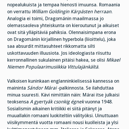
nopealukuista ja tempaa hienosti imuunsa. Romaania
on verrattu
William Goldingin Kärpästen herraan
.
Analogia ei toimi, Dragománin maailmassa jo
olemassaoleva yhteiskunta on kieroutunut ja aikuiset
ovat sitä ylläpitäviä pahiksia. Olennaisimpana erona
on Dragománin kirjallinen hyperbola (liioittelu), joka
saa absurdit mittasuhteet rikkomatta silti
uskottavuuden illuusiota. Jos ideologiasta riisuttu
kerronnallinen sukulainen pitäisi hakea, se olisi
Mikael
Niemen Populaarimusiikkia Vittulajänkältä
.
Valkoisen kuninkaan englanninkielisessä kannessa on
maininta
Sándor Márai
-palkinnosta. Se ilahduttaa
minua suuresti. Kävi nimittäin näin: Márai itse julkaisi
teoksensa
A gyertyák csonkig égnek
vuonna 1948.
Sosialismin aikainen kritiikki ei siitä pitänyt ja
muuallakin romaani luokiteltiin välityöksi. Uinuttuaan
viisikymmentä vuotta romaani nousi kuolleista ja ylsi