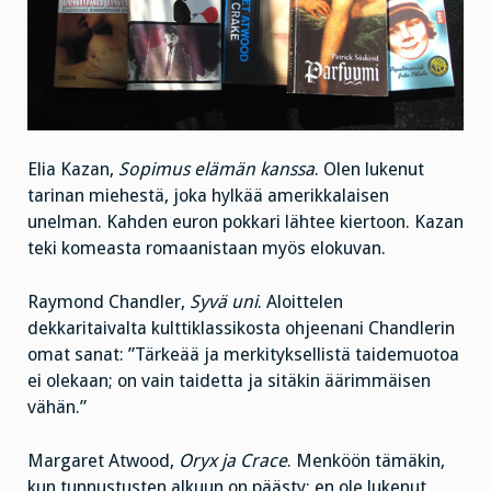
Elia Kazan,
Sopimus elämän kanssa
. Olen lukenut
tarinan miehestä, joka hylkää amerikkalaisen
unelman. Kahden euron pokkari lähtee kiertoon. Kazan
teki komeasta romaanistaan myös elokuvan.
Raymond Chandler,
Syvä uni
. Aloittelen
dekkaritaivalta kulttiklassikosta ohjeenani Chandlerin
omat sanat: ”Tärkeää ja merkityksellistä taidemuotoa
ei olekaan; on vain taidetta ja sitäkin äärimmäisen
vähän.”
Margaret Atwood,
Oryx ja Crace
. Menköön tämäkin,
kun tunnustusten alkuun on päästy: en ole lukenut