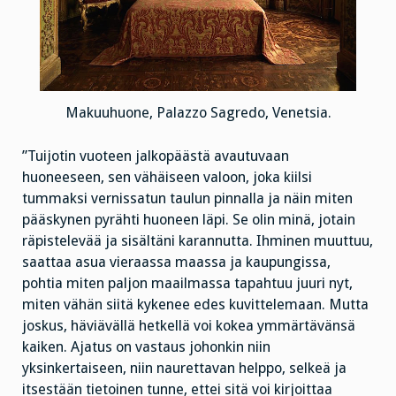
Makuuhuone, Palazzo Sagredo, Venetsia.
”Tuijotin vuoteen jalkopäästä avautuvaan
huoneeseen, sen vähäiseen valoon, joka kiilsi
tummaksi vernissatun taulun pinnalla ja näin miten
pääskynen pyrähti huoneen läpi. Se olin minä, jotain
räpistelevää ja sisältäni karannutta. Ihminen muuttuu,
saattaa asua vieraassa maassa ja kaupungissa,
pohtia miten paljon maailmassa tapahtuu juuri nyt,
miten vähän siitä kykenee edes kuvittelemaan. Mutta
joskus, häviävällä hetkellä voi kokea ymmärtävänsä
kaiken. Ajatus on vastaus johonkin niin
yksinkertaiseen, niin naurettavan helppo, selkeä ja
itsestään tietoinen tunne, ettei sitä voi kirjoittaa