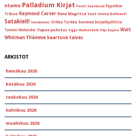
Palladium Kirjat
ntamo
Pyynikin
Pentti Saarikoski
Raymond Carver
Trikoo
Réne Magritte
Saat toivoa kolmesti
Satakieli!
Suomen kirjailijaliitto
Sirkka Turkka
Savukeidas
Walt
Vapaa pudotus
Tommi Melender
Viggo Wallensköld
Viljo Kajava
Whitman
Yllämme kaartuva taivas
ARKISTOT
heinäkuu 2026
kesäkuu 2026
toukokuu 2026
huhtikuu 2026
maaliskuu 2026