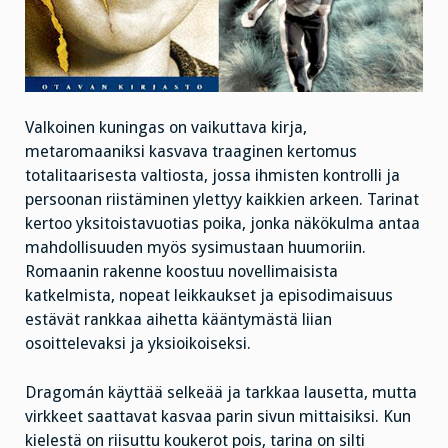
Valkoinen kuningas on vaikuttava kirja,
metaromaaniksi kasvava traaginen kertomus
totalitaarisesta valtiosta, jossa ihmisten kontrolli ja
persoonan riistäminen ylettyy kaikkien arkeen. Tarinat
kertoo yksitoistavuotias poika, jonka näkökulma antaa
mahdollisuuden myös sysimustaan huumoriin.
Romaanin rakenne koostuu novellimaisista
katkelmista, nopeat leikkaukset ja episodimaisuus
estävät rankkaa aihetta kääntymästä liian
osoittelevaksi ja yksioikoiseksi.
Dragomán käyttää selkeää ja tarkkaa lausetta, mutta
virkkeet saattavat kasvaa parin sivun mittaisiksi. Kun
kielestä on riisuttu koukerot pois, tarina on silti