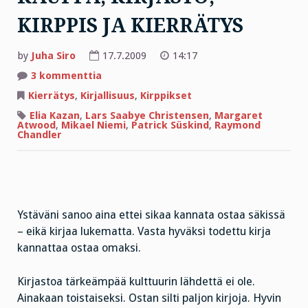
KIRPPIS JA KIERRÄTYS
by
Juha Siro
17.7.2009
14:17
artikkeliin
3 kommenttia
KAUPPA,
KIRJASTO,
Kierrätys
,
Kirjallisuus
,
Kirppikset
KIRPPIS
JA
Elia Kazan
,
Lars Saabye Christensen
,
Margaret
KIERRÄTYS
Atwood
,
Mikael Niemi
,
Patrick Süskind
,
Raymond
Chandler
Ystäväni sanoo aina ettei sikaa kannata ostaa säkissä
– eikä kirjaa lukematta. Vasta hyväksi todettu kirja
kannattaa ostaa omaksi.
Kirjastoa tärkeämpää kulttuurin lähdettä ei ole.
Ainakaan toistaiseksi. Ostan silti paljon kirjoja. Hyvin