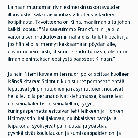
Lainaan muutaman rivin esimerkin uskottavuuden
illuusiosta. Kaksi viisivuotiasta koltiaista karkaa
kotipihasta. Tavoitteena on Kiina, maailmanlaita johon
kaikki loppuu: ”Me saavuimme Frankfurtiin. Ja ellei
vaitonaisen matkatoverini maha olisi tullut kipeäksi ja
jos hän ei olisi mennyt kakkaamaan pöydän alle,
olisimme varmasti, olisimme ehdottomasti, olisimme
ilman pienintäkään epäilystä päässeet Kiinaan.”
Ja näin Niemi kuvaa miten nuori poika soittaa kuolleen
isänsä kitaraa: Soinnut, kuin suuret perhoset ”lentää
lepattivat yli pinnatuolien ja räsymattojen, nousivat
hellalle, jolla perunat olivat kiehumassa, kaartelivat
ohi seinäkalenterin, seinäkellon, ryijyn,
kuningasperhettä esittävän lehtileikkeen ja Honken
Holmqvistin ihailijakuvan, nuuhkaisivat patoja ja
leipäkoria, syöksyivät päin luutaa ja yöastiaa,
pyyhkäisivät koululaukun ja kumisaappaiden ohi ja