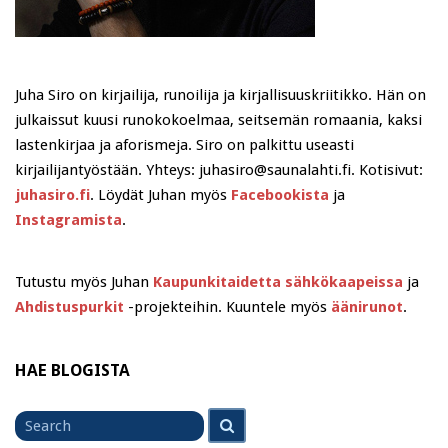
Juha Siro on kirjailija, runoilija ja kirjallisuuskriitikko. Hän on
julkaissut kuusi runokokoelmaa, seitsemän romaania, kaksi
lastenkirjaa ja aforismeja. Siro on palkittu useasti
kirjailijantyöstään. Yhteys: juhasiro@saunalahti.fi. Kotisivut:
juhasiro.fi
. Löydät Juhan myös
Facebookista
ja
Instagramista
.
Tutustu myös Juhan
Kaupunkitaidetta sähkökaapeissa
ja
Ahdistuspurkit
-projekteihin. Kuuntele myös
äänirunot
.
HAE BLOGISTA
Search
Search
for