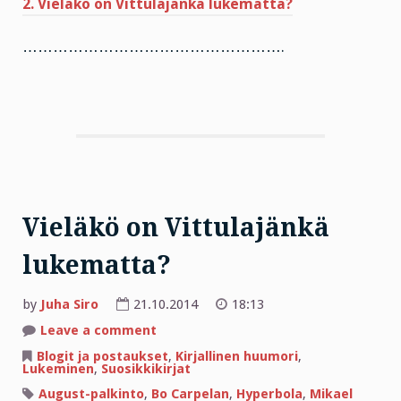
2. Vieläkö on Vittulajänkä lukematta?
…………………………………………….
Vieläkö on Vittulajänkä
lukematta?
by
Juha Siro
21.10.2014
18:13
on
Leave a comment
Vieläkö
on
Blogit ja postaukset
,
Kirjallinen huumori
,
Vittulajänkä
Lukeminen
,
Suosikkikirjat
lukematta?
August-palkinto
,
Bo Carpelan
,
Hyperbola
,
Mikael