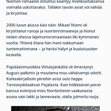
Niemen romaanin ilotulitus kääntyy mielikuvituksensa
voimalla uskottavaksi. Tälläkin tavoin asiat voi nähdä.
Ja kirjoittaa.
2000-luvun alussa kävi näin: Mikael Niemi oli
kirjoittanut runoja ja nuortenromaaneja ja hionut
niiden ohessa läpimurtoromaaniaan liki kymmenen
vuotta. Yhtenä iltana hän meni nukkumaan
tuntemattomana – ja heräsi hälyn ja kuuluisuuden
keskellä.
Populäärimusiikkia Vittulajänkältä oli ilmestynyt.
August-palkinto ja muutama muu vähäisempi odotti.
Korkeakirjallisiin piireihin astui outo heppu
Tornionjokilaakson Pajalasta. Kuin hölkkäävän poron
kanssa esiintyvä mies Norrbottenin vaakunasta:
asuna vain lakki ja lannevaate, olalla julmettu nuija.