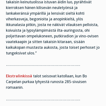
takaisin keinutuolissa istuvan äidin luo, pyrähtivät
kierroksen hänen kilisevän neuletyönsä ja
lankakeränsä ympärillä ja lensivät sieltä kohti
viherkasveja, begonioita ja anopinkieltä, ylös
ikkunalasia pitkin, josta ne näkivät vilauksen pelloista,
koivuista ja lypsylämpimästä ilta-auringosta, ohi
poljettavan ompelukoneen, putkiradion ja vino-ovisen
vaatekaapin ja sitten takaisin kitaraan, sisään
kaikukopan mustasta aukosta, josta toiset perhoset jo
tungeksivat ulos.”
………………………………………………..
Ekstralinkissä
talot seisovat katollaan, kun Bo
Carpelan purkaa lyhyestä runosta 285-sivuisen
romaanin.
………………………………………………..