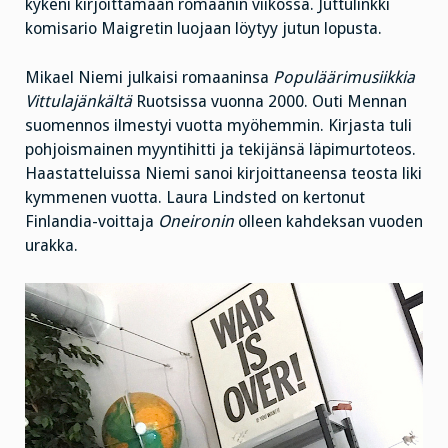
kykeni kirjoittamaan romaanin viikossa. Juttulinkki
komisario Maigretin luojaan löytyy jutun lopusta.
Mikael Niemi julkaisi romaaninsa
Populäärimusiikkia
Vittulajänkältä
Ruotsissa vuonna 2000. Outi Mennan
suomennos ilmestyi vuotta myöhemmin. Kirjasta tuli
pohjoismainen myyntihitti ja tekijänsä läpimurtoteos.
Haastatteluissa Niemi sanoi kirjoittaneensa teosta liki
kymmenen vuotta. Laura Lindsted on kertonut
Finlandia-voittaja
Oneironin
olleen kahdeksan vuoden
urakka.