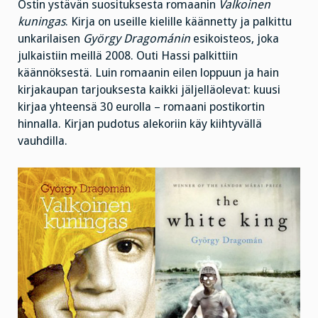
Ostin ystävän suosituksesta romaanin
Valkoinen
kuningas
. Kirja on useille kielille käännetty ja palkittu
unkarilaisen
György Dragománin
esikoisteos, joka
julkaistiin meillä 2008. Outi Hassi palkittiin
käännöksestä. Luin romaanin eilen loppuun ja hain
kirjakaupan tarjouksesta kaikki jäljelläolevat: kuusi
kirjaa yhteensä 30 eurolla – romaani postikortin
hinnalla. Kirjan pudotus alekoriin käy kiihtyvällä
vauhdilla.