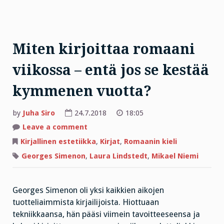
Miten kirjoittaa romaani
viikossa – entä jos se kestää
kymmenen vuotta?
by
Juha Siro
24.7.2018
18:05
on
Leave a comment
Miten
kirjoittaa
Kirjallinen estetiikka
,
Kirjat
,
Romaanin kieli
romaani
viikossa
Georges Simenon
,
Laura Lindstedt
,
Mikael Niemi
–
entä
jos
se
kestää
Georges Simenon oli yksi kaikkien aikojen
kymmenen
tuotteliaimmista kirjailijoista. Hiottuaan
vuotta?
tekniikkaansa, hän pääsi viimein tavoitteeseensa ja