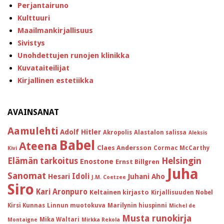
Perjantairuno
Kulttuuri
Maailmankirjallisuus
Sivistys
Unohdettujen runojen klinikka
Kuvataiteilijat
Kirjallinen estetiikka
AVAINSANAT
Aamulehti
Adolf Hitler
Akropolis
Alastalon salissa
Aleksis
Babel
Ateena
Claes Andersson
Cormac McCarthy
Kivi
Helsingin
Elämän tarkoitus
Enostone
Ernst Billgren
Juha
Sanomat
Idoli
Hesari
Juhani Aho
J.M. Coetzee
Siro
Kari Aronpuro
Keltainen kirjasto
Kirjallisuuden Nobel
Kirsi Kunnas
Linnun muotokuva
Marilynin hiuspinni
Michel de
Musta runokirja
Mika Waltari
Montaigne
Mirkka Rekola