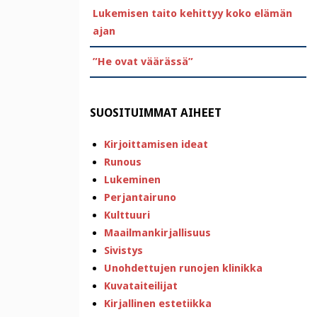
Lukemisen taito kehittyy koko elämän
ajan
”He ovat väärässä”
SUOSITUIMMAT AIHEET
Kirjoittamisen ideat
Runous
Lukeminen
Perjantairuno
Kulttuuri
Maailmankirjallisuus
Sivistys
Unohdettujen runojen klinikka
Kuvataiteilijat
Kirjallinen estetiikka