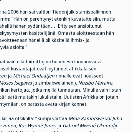
onna 2006 hän sai valtion Tiedonjulkistamispalkinnon
 mm: ”Hän on perehtynyt etenkin kuvataiteisiin, mutta
t lähellä hänen sydäntään…. Erityisen
ansioitunut
kysymysten käsittelijänä. Omasta aloitteestaan hän
voitteenaan hänellä oli käsitellä ihmis- ja
viä asioita.”
at vain olla toimittajina hupeneva luonnonvara.
set kustantajat ovat löytäneet afrikkalaisen
een
ja
Michael Ondaatjen
rinnalle ovat nousseet
Moses Isegawa
ja zimbabwelainen
J. Nozibo Maraire
.
kan kertojaa, jotka meillä tunnetaan. Minulle vain listan
lisätä muitakin lukulistalle. Uutisten Afrikka on jotain
ehtymään, on parasta avata kirjan kannet.
i kirjaa otsikolla: ”Kumpi voittaa
Mma Ramotswe vai Juha
irvonen, Ros Wynne-Jones
ja
Gabriel Mwéné Okoundji
.