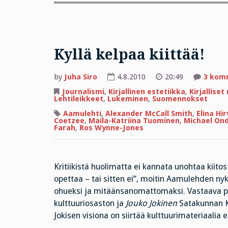
Kyllä kelpaa kiittää!
by
Juha Siro
4.8.2010
20:49
3 kom
Journalismi
,
Kirjallinen estetiikka
,
Kirjallise
Lehtileikkeet
,
Lukeminen
,
Suomennokset
Aamulehti
,
Alexander McCall Smith
,
Elina Hi
Coetzee
,
Maila-Katriina Tuominen
,
Michael Ond
Farah
,
Ros Wynne-Jones
Kritiikistä huolimatta ei kannata unohtaa kiitosta
opettaa – tai sitten ei”, moitin Aamulehden nyky
ohueksi ja mitäänsanomattomaksi. Vastaava p
kulttuuriosaston ja
Jouko Jokinen
Satakunnan K
Jokisen visiona on siirtää kulttuurimateriaali