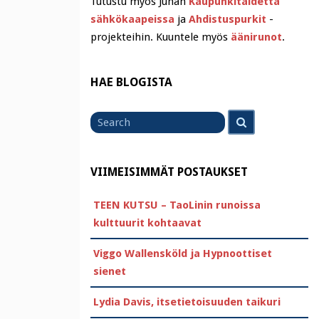
Tutustu myös Juhan
Kaupunkitaidetta
sähkökaapeissa
ja
Ahdistuspurkit
-
projekteihin. Kuuntele myös
äänirunot
.
HAE BLOGISTA
Search
Search
for
VIIMEISIMMÄT POSTAUKSET
TEEN KUTSU – TaoLinin runoissa
kulttuurit kohtaavat
Viggo Wallensköld ja Hypnoottiset
sienet
Lydia Davis, itsetietoisuuden taikuri