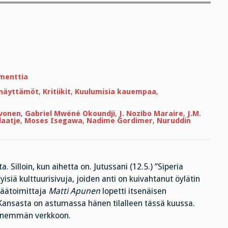
artikkeliin
menttia
Kyllä
kelpaa
t näyttämöt
,
Kritiikit
,
Kuulumisia kauempaa
,
kiittää!
rvonen
,
Gabriel Mwéné Okoundji
,
J. Nozibo Maraire
,
J.M.
aatje
,
Moses Isegawa
,
Nadime Gordimer
,
Nuruddin
. Silloin, kun aihetta on. Jutussani (12.5.) ”Siperia
isiä kulttuurisivuja, joiden anti on kuivahtanut öylätin
äätoimittaja
Matti Apunen
lopetti itsenäisen
ansasta on astumassa hänen tilalleen tässä kuussa.
a enemmän verkkoon.