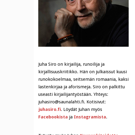
Juha Siro on kirjailija, runoilija ja
kirjallisuuskriitikko. Hän on julkaissut kuusi
runokokoelmaa, seitsemän romaania, kaksi
lastenkirjaa ja aforismeja. Siro on palkittu
useasti kirjailijantyöstään. Yhteys:
juhasiro@saunalahti.fi. Kotisivut:
juhasiro.fi
. Löydät Juhan myös
Facebookista
ja
Instagramista
.