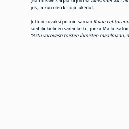
(Ramotswe-sarjaa kirjoittaa
Alexander McCall
jos, ja kun olen kirjoja lukenut.
Juttuni kuvaksi poimin saman
Raine Lehtoran
suahilinkielinen sananlasku, jonka Maila-Katr
”Astu varovasti toisten ihmisten maailmaan, ni