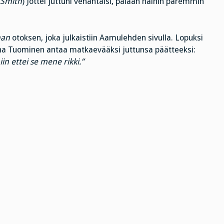
 Smith
) Jottei juttuni venähtäisi, palaan näihin paremmin
nan
otoksen, joka julkaistiin Aamulehden sivulla. Lopuksi
iina Tuominen antaa matkaevääksi juttunsa päätteeksi:
in ettei se mene rikki.”