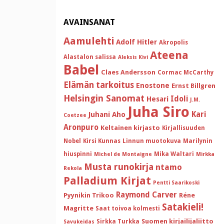
AVAINSANAT
Aamulehti
Adolf Hitler
Akropolis
Ateena
Alastalon salissa
Aleksis Kivi
Babel
Claes Andersson
Cormac McCarthy
Elämän tarkoitus
Enostone
Ernst Billgren
Helsingin Sanomat
Idoli
Hesari
J.M.
Juha Siro
Kari
Juhani Aho
Coetzee
Aronpuro
Keltainen kirjasto
Kirjallisuuden
Nobel
Kirsi Kunnas
Linnun muotokuva
Marilynin
hiuspinni
Mika Waltari
Michel de Montaigne
Mirkka
Musta runokirja
ntamo
Rekola
Palladium Kirjat
Pentti Saarikoski
Raymond Carver
Pyynikin Trikoo
Réne
Satakieli!
Magritte
Saat toivoa kolmesti
Suomen kirjailijaliitto
Sirkka Turkka
Savukeidas