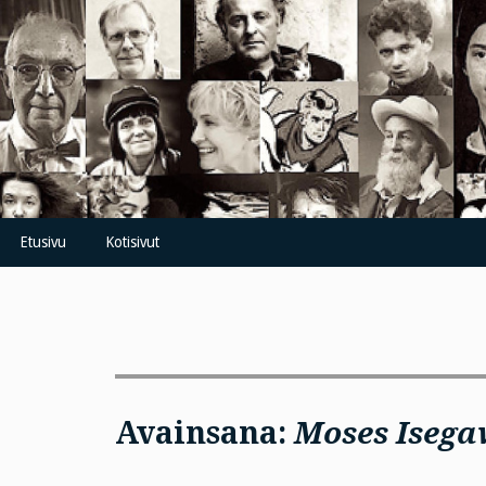
Skip
to
content
Etusivu
Kotisivut
Avainsana:
Moses Iseg