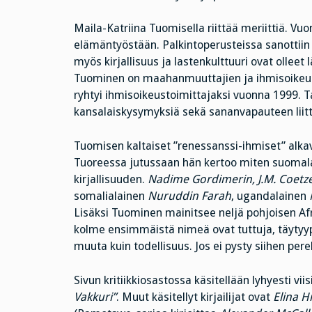
Maila-Katriina Tuomisella riittää meriittiä. Vu
elämäntyöstään. Palkintoperusteissa sanottiin
myös kirjallisuus ja lastenkulttuuri ovat ollee
Tuominen on maahanmuuttajien ja ihmisoikeus
ryhtyi ihmisoikeustoimittajaksi vuonna 1999. Ta
kansalaiskysymyksiä sekä sananvapauteen liitty
Tuomisen kaltaiset ”renessanssi-ihmiset” alkav
Tuoreessa jutussaan hän kertoo miten suomalai
kirjallisuuden.
Nadime Gordimerin, J.M. Coetz
somalialainen
Nuruddin Farah
, ugandalainen
Lisäksi Tuominen mainitsee neljä pohjoisen Afri
kolme ensimmäistä nimeä ovat tuttuja, täytyypä 
muuta kuin todellisuus. Jos ei pysty siihen per
Sivun kritiikkiosastossa käsitellään lyhyesti viis
Vakkuri”
. Muut käsitellyt kirjailijat ovat
Elina H