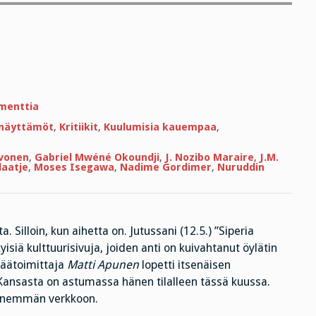
artikkeliin
menttia
Kyllä
kelpaa
t näyttämöt
,
Kritiikit
,
Kuulumisia kauempaa
,
kiittää!
rvonen
,
Gabriel Mwéné Okoundji
,
J. Nozibo Maraire
,
J.M.
aatje
,
Moses Isegawa
,
Nadime Gordimer
,
Nuruddin
. Silloin, kun aihetta on. Jutussani (12.5.) ”Siperia
isiä kulttuurisivuja, joiden anti on kuivahtanut öylätin
äätoimittaja
Matti Apunen
lopetti itsenäisen
ansasta on astumassa hänen tilalleen tässä kuussa.
a enemmän verkkoon.