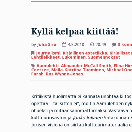
Kyllä kelpaa kiittää!
by
Juha Siro
4.8.2010
20:49
3 kom
Journalismi
,
Kirjallinen estetiikka
,
Kirjallise
Lehtileikkeet
,
Lukeminen
,
Suomennokset
Aamulehti
,
Alexander McCall Smith
,
Elina Hi
Coetzee
,
Maila-Katriina Tuominen
,
Michael Ond
Farah
,
Ros Wynne-Jones
Kritiikistä huolimatta ei kannata unohtaa kiitosta
opettaa – tai sitten ei”, moitin Aamulehden nyky
ohueksi ja mitäänsanomattomaksi. Vastaava p
kulttuuriosaston ja
Jouko Jokinen
Satakunnan K
Jokisen visiona on siirtää kulttuurimateriaali