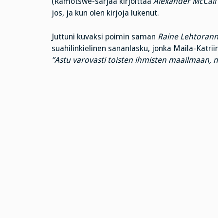
(Ramotswe-sarjaa kirjoittaa
Alexander McCall
jos, ja kun olen kirjoja lukenut.
Juttuni kuvaksi poimin saman
Raine Lehtoran
suahilinkielinen sananlasku, jonka Maila-Katr
”Astu varovasti toisten ihmisten maailmaan, ni