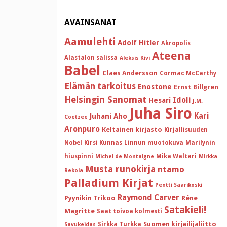
AVAINSANAT
Aamulehti
Adolf Hitler
Akropolis
Ateena
Alastalon salissa
Aleksis Kivi
Babel
Claes Andersson
Cormac McCarthy
Elämän tarkoitus
Enostone
Ernst Billgren
Helsingin Sanomat
Idoli
Hesari
J.M.
Juha Siro
Kari
Juhani Aho
Coetzee
Aronpuro
Keltainen kirjasto
Kirjallisuuden
Nobel
Kirsi Kunnas
Linnun muotokuva
Marilynin
hiuspinni
Mika Waltari
Michel de Montaigne
Mirkka
Musta runokirja
ntamo
Rekola
Palladium Kirjat
Pentti Saarikoski
Raymond Carver
Pyynikin Trikoo
Réne
Satakieli!
Magritte
Saat toivoa kolmesti
Suomen kirjailijaliitto
Sirkka Turkka
Savukeidas