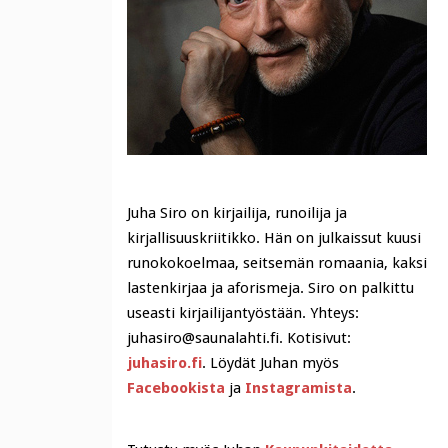
Juha Siro on kirjailija, runoilija ja
kirjallisuuskriitikko. Hän on julkaissut kuusi
runokokoelmaa, seitsemän romaania, kaksi
lastenkirjaa ja aforismeja. Siro on palkittu
useasti kirjailijantyöstään. Yhteys:
juhasiro@saunalahti.fi. Kotisivut:
juhasiro.fi
. Löydät Juhan myös
Facebookista
ja
Instagramista
.