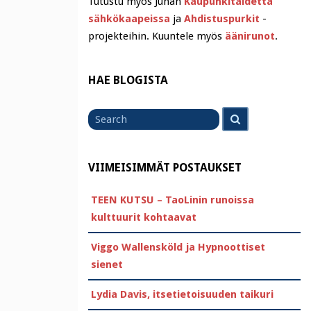
Tutustu myös Juhan
Kaupunkitaidetta
sähkökaapeissa
ja
Ahdistuspurkit
-
projekteihin. Kuuntele myös
äänirunot
.
HAE BLOGISTA
Search
Search
for
VIIMEISIMMÄT POSTAUKSET
TEEN KUTSU – TaoLinin runoissa
kulttuurit kohtaavat
Viggo Wallensköld ja Hypnoottiset
sienet
Lydia Davis, itsetietoisuuden taikuri