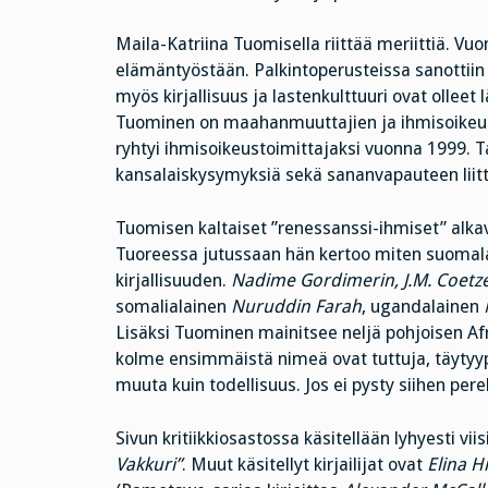
Maila-Katriina Tuomisella riittää meriittiä. Vu
elämäntyöstään. Palkintoperusteissa sanottiin
myös kirjallisuus ja lastenkulttuuri ovat ollee
Tuominen on maahanmuuttajien ja ihmisoikeus
ryhtyi ihmisoikeustoimittajaksi vuonna 1999. Ta
kansalaiskysymyksiä sekä sananvapauteen liitty
Tuomisen kaltaiset ”renessanssi-ihmiset” alkav
Tuoreessa jutussaan hän kertoo miten suomalai
kirjallisuuden.
Nadime Gordimerin, J.M. Coetz
somalialainen
Nuruddin Farah
, ugandalainen
Lisäksi Tuominen mainitsee neljä pohjoisen Afri
kolme ensimmäistä nimeä ovat tuttuja, täytyypä 
muuta kuin todellisuus. Jos ei pysty siihen per
Sivun kritiikkiosastossa käsitellään lyhyesti viis
Vakkuri”
. Muut käsitellyt kirjailijat ovat
Elina H