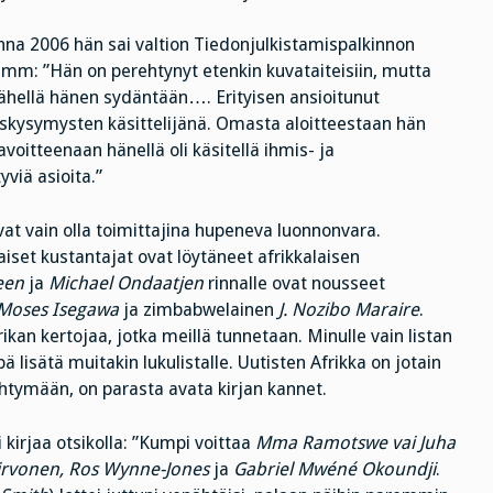
onna 2006 hän sai valtion Tiedonjulkistamispalkinnon
 mm: ”Hän on perehtynyt etenkin kuvataiteisiin, mutta
t lähellä hänen sydäntään…. Erityisen
ansioitunut
kysymysten käsittelijänä. Omasta aloitteestaan hän
voitteenaan hänellä oli käsitellä ihmis- ja
viä asioita.”
at vain olla toimittajina hupeneva luonnonvara.
set kustantajat ovat löytäneet afrikkalaisen
een
ja
Michael Ondaatjen
rinnalle ovat nousseet
Moses Isegawa
ja zimbabwelainen
J. Nozibo Maraire
.
kan kertojaa, jotka meillä tunnetaan. Minulle vain listan
lisätä muitakin lukulistalle. Uutisten Afrikka on jotain
ehtymään, on parasta avata kirjan kannet.
i kirjaa otsikolla: ”Kumpi voittaa
Mma Ramotswe vai Juha
irvonen, Ros Wynne-Jones
ja
Gabriel Mwéné Okoundji
.