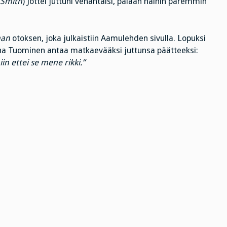
 Smith
) Jottei juttuni venähtäisi, palaan näihin paremmin
nan
otoksen, joka julkaistiin Aamulehden sivulla. Lopuksi
iina Tuominen antaa matkaevääksi juttunsa päätteeksi:
in ettei se mene rikki.”