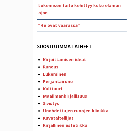
Lukemisen taito kehittyy koko elämän
ajan
”He ovat väärässä”
SUOSITUIMMAT AIHEET
Kirjoittamisen ideat
Runous
Lukeminen
Perjantairuno
Kulttuuri
Maailmankirjallisuus
Sivistys
Unohdettujen runojen klinikka
Kuvataiteilijat
Kirjallinen estetiikka