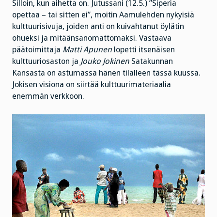
Silloin, kun aihetta on. Jutussani (12.5.) ”Siperia
opettaa – tai sitten ei”, moitin Aamulehden nykyisiä
kulttuurisivuja, joiden anti on kuivahtanut öylätin
ohueksi ja mitäänsanomattomaksi. Vastaava
päätoimittaja
Matti Apunen
lopetti itsenäisen
kulttuuriosaston ja
Jouko Jokinen
Satakunnan
Kansasta on astumassa hänen tilalleen tässä kuussa.
Jokisen visiona on siirtää kulttuurimateriaalia
enemmän verkkoon.