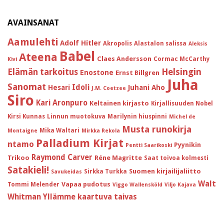
AVAINSANAT
Aamulehti
Adolf Hitler
Akropolis
Alastalon salissa
Aleksis
Babel
Ateena
Claes Andersson
Cormac McCarthy
Kivi
Helsingin
Elämän tarkoitus
Enostone
Ernst Billgren
Juha
Sanomat
Idoli
Hesari
Juhani Aho
J.M. Coetzee
Siro
Kari Aronpuro
Keltainen kirjasto
Kirjallisuuden Nobel
Kirsi Kunnas
Linnun muotokuva
Marilynin hiuspinni
Michel de
Musta runokirja
Mika Waltari
Montaigne
Mirkka Rekola
Palladium Kirjat
ntamo
Pyynikin
Pentti Saarikoski
Raymond Carver
Trikoo
Réne Magritte
Saat toivoa kolmesti
Satakieli!
Suomen kirjailijaliitto
Sirkka Turkka
Savukeidas
Walt
Vapaa pudotus
Tommi Melender
Viggo Wallensköld
Viljo Kajava
Whitman
Yllämme kaartuva taivas