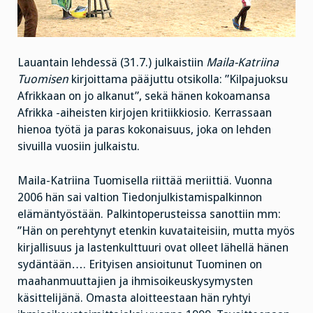
Lauantain lehdessä (31.7.) julkaistiin
Maila-Katriina
Tuomisen
kirjoittama pääjuttu otsikolla: ”Kilpajuoksu
Afrikkaan on jo alkanut”, sekä hänen kokoamansa
Afrikka -aiheisten kirjojen kritiikkiosio. Kerrassaan
hienoa työtä ja paras kokonaisuus, joka on lehden
sivuilla vuosiin julkaistu.
Maila-Katriina Tuomisella riittää meriittiä. Vuonna
2006 hän sai valtion Tiedonjulkistamispalkinnon
elämäntyöstään. Palkintoperusteissa sanottiin mm:
”Hän on perehtynyt etenkin kuvataiteisiin, mutta myös
kirjallisuus ja lastenkulttuuri ovat olleet lähellä hänen
sydäntään…. Erityisen
ansioitunut Tuominen on
maahanmuuttajien ja ihmisoikeuskysymysten
käsittelijänä. Omasta aloitteestaan hän ryhtyi