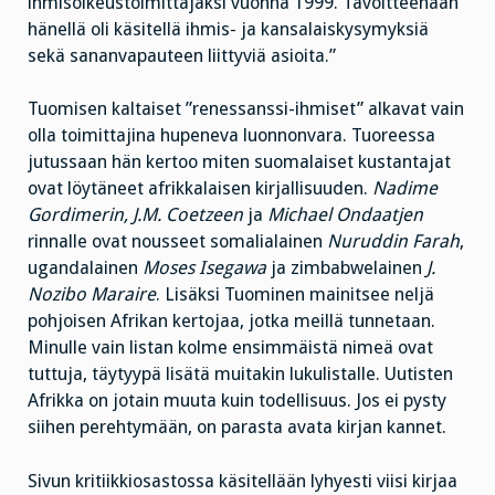
ihmisoikeustoimittajaksi vuonna 1999. Tavoitteenaan
hänellä oli käsitellä ihmis- ja kansalaiskysymyksiä
sekä sananvapauteen liittyviä asioita.”
Tuomisen kaltaiset ”renessanssi-ihmiset” alkavat vain
olla toimittajina hupeneva luonnonvara. Tuoreessa
jutussaan hän kertoo miten suomalaiset kustantajat
ovat löytäneet afrikkalaisen kirjallisuuden.
Nadime
Gordimerin, J.M. Coetzeen
ja
Michael Ondaatjen
rinnalle ovat nousseet somalialainen
Nuruddin Farah
,
ugandalainen
Moses Isegawa
ja zimbabwelainen
J.
Nozibo Maraire
. Lisäksi Tuominen mainitsee neljä
pohjoisen Afrikan kertojaa, jotka meillä tunnetaan.
Minulle vain listan kolme ensimmäistä nimeä ovat
tuttuja, täytyypä lisätä muitakin lukulistalle. Uutisten
Afrikka on jotain muuta kuin todellisuus. Jos ei pysty
siihen perehtymään, on parasta avata kirjan kannet.
Sivun kritiikkiosastossa käsitellään lyhyesti viisi kirjaa