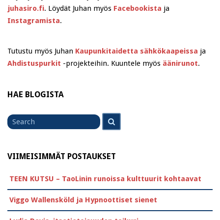
juhasiro.fi
. Löydät Juhan myös
Facebookista
ja
Instagramista
.
Tutustu myös Juhan
Kaupunkitaidetta sähkökaapeissa
ja
Ahdistuspurkit
-projekteihin. Kuuntele myös
äänirunot
.
HAE BLOGISTA
Search
Search
for
VIIMEISIMMÄT POSTAUKSET
TEEN KUTSU – TaoLinin runoissa kulttuurit kohtaavat
Viggo Wallensköld ja Hypnoottiset sienet