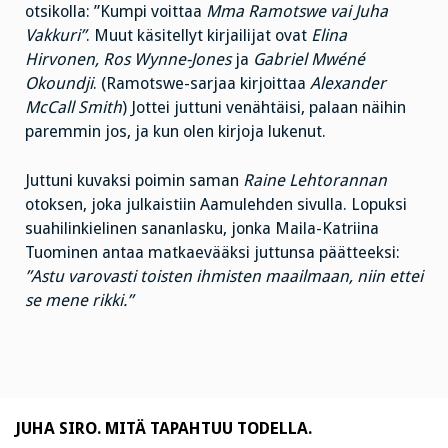
otsikolla: ”Kumpi voittaa
Mma Ramotswe vai Juha
Vakkuri”
. Muut käsitellyt kirjailijat ovat
Elina
Hirvonen, Ros Wynne-Jones
ja
Gabriel Mwéné
Okoundji
. (Ramotswe-sarjaa kirjoittaa
Alexander
McCall Smith
) Jottei juttuni venähtäisi, palaan näihin
paremmin jos, ja kun olen kirjoja lukenut.
Juttuni kuvaksi poimin saman
Raine Lehtorannan
otoksen, joka julkaistiin Aamulehden sivulla. Lopuksi
suahilinkielinen sananlasku, jonka Maila-Katriina
Tuominen antaa matkaevääksi juttunsa päätteeksi:
”Astu varovasti toisten ihmisten maailmaan, niin ettei
se mene rikki.”
JUHA SIRO. MITÄ TAPAHTUU TODELLA.