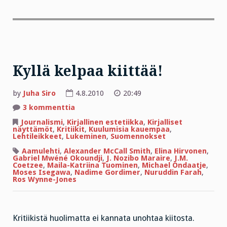
Kyllä kelpaa kiittää!
by
Juha Siro
4.8.2010
20:49
artikkeliin
3 kommenttia
Kyllä
kelpaa
Journalismi
,
Kirjallinen estetiikka
,
Kirjalliset
kiittää!
näyttämöt
,
Kritiikit
,
Kuulumisia kauempaa
,
Lehtileikkeet
,
Lukeminen
,
Suomennokset
Aamulehti
,
Alexander McCall Smith
,
Elina Hirvonen
,
Gabriel Mwéné Okoundji
,
J. Nozibo Maraire
,
J.M.
Coetzee
,
Maila-Katriina Tuominen
,
Michael Ondaatje
,
Moses Isegawa
,
Nadime Gordimer
,
Nuruddin Farah
,
Ros Wynne-Jones
Kritiikistä huolimatta ei kannata unohtaa kiitosta.