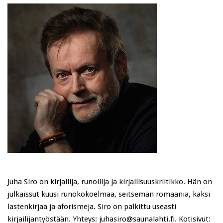
Juha Siro on kirjailija, runoilija ja kirjallisuuskriitikko. Hän on
julkaissut kuusi runokokoelmaa, seitsemän romaania, kaksi
lastenkirjaa ja aforismeja. Siro on palkittu useasti
kirjailijantyöstään. Yhteys: juhasiro@saunalahti.fi. Kotisivut: