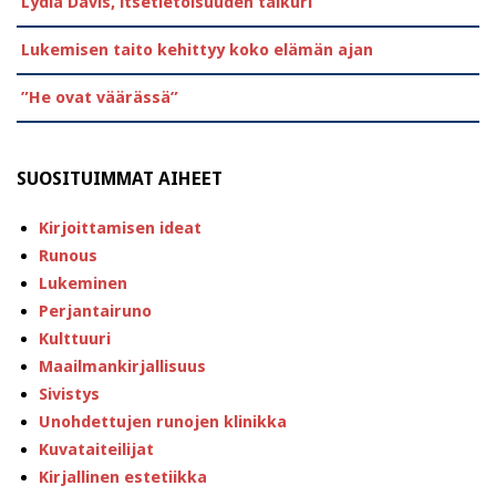
Lydia Davis, itsetietoisuuden taikuri
Lukemisen taito kehittyy koko elämän ajan
”He ovat väärässä”
SUOSITUIMMAT AIHEET
Kirjoittamisen ideat
Runous
Lukeminen
Perjantairuno
Kulttuuri
Maailmankirjallisuus
Sivistys
Unohdettujen runojen klinikka
Kuvataiteilijat
Kirjallinen estetiikka