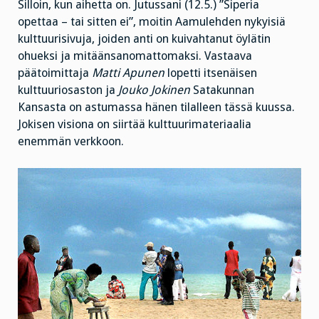
Silloin, kun aihetta on. Jutussani (12.5.) ”Siperia
opettaa – tai sitten ei”, moitin Aamulehden nykyisiä
kulttuurisivuja, joiden anti on kuivahtanut öylätin
ohueksi ja mitäänsanomattomaksi. Vastaava
päätoimittaja
Matti Apunen
lopetti itsenäisen
kulttuuriosaston ja
Jouko Jokinen
Satakunnan
Kansasta on astumassa hänen tilalleen tässä kuussa.
Jokisen visiona on siirtää kulttuurimateriaalia
enemmän verkkoon.