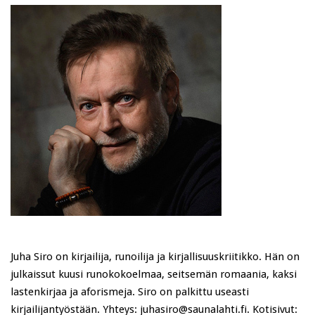
Juha Siro on kirjailija, runoilija ja kirjallisuuskriitikko. Hän on
julkaissut kuusi runokokoelmaa, seitsemän romaania, kaksi
lastenkirjaa ja aforismeja. Siro on palkittu useasti
kirjailijantyöstään. Yhteys: juhasiro@saunalahti.fi. Kotisivut: