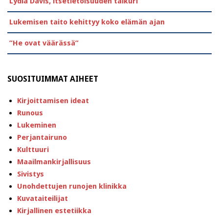
Lydia Davis, itsetietoisuuden taikuri
Lukemisen taito kehittyy koko elämän ajan
”He ovat väärässä”
SUOSITUIMMAT AIHEET
Kirjoittamisen ideat
Runous
Lukeminen
Perjantairuno
Kulttuuri
Maailmankirjallisuus
Sivistys
Unohdettujen runojen klinikka
Kuvataiteilijat
Kirjallinen estetiikka