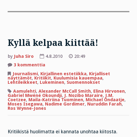
Kyllä kelpaa kiittää!
by
Juha Siro
4.8.2010
20:49
artikkeliin
3 kommenttia
Kyllä
kelpaa
Journalismi
,
Kirjallinen estetiikka
,
Kirjalliset
kiittää!
näyttämöt
,
Kritiikit
,
Kuulumisia kauempaa
,
Lehtileikkeet
,
Lukeminen
,
Suomennokset
Aamulehti
,
Alexander McCall Smith
,
Elina Hirvonen
,
Gabriel Mwéné Okoundji
,
J. Nozibo Maraire
,
J.M.
Coetzee
,
Maila-Katriina Tuominen
,
Michael Ondaatje
,
Moses Isegawa
,
Nadime Gordimer
,
Nuruddin Farah
,
Ros Wynne-Jones
Kritiikistä huolimatta ei kannata unohtaa kiitosta.