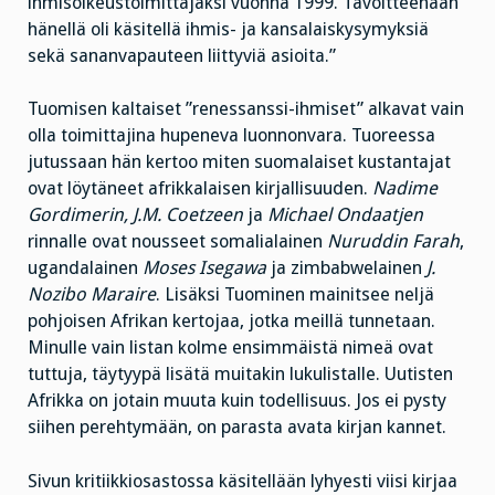
ihmisoikeustoimittajaksi vuonna 1999. Tavoitteenaan
hänellä oli käsitellä ihmis- ja kansalaiskysymyksiä
sekä sananvapauteen liittyviä asioita.”
Tuomisen kaltaiset ”renessanssi-ihmiset” alkavat vain
olla toimittajina hupeneva luonnonvara. Tuoreessa
jutussaan hän kertoo miten suomalaiset kustantajat
ovat löytäneet afrikkalaisen kirjallisuuden.
Nadime
Gordimerin, J.M. Coetzeen
ja
Michael Ondaatjen
rinnalle ovat nousseet somalialainen
Nuruddin Farah
,
ugandalainen
Moses Isegawa
ja zimbabwelainen
J.
Nozibo Maraire
. Lisäksi Tuominen mainitsee neljä
pohjoisen Afrikan kertojaa, jotka meillä tunnetaan.
Minulle vain listan kolme ensimmäistä nimeä ovat
tuttuja, täytyypä lisätä muitakin lukulistalle. Uutisten
Afrikka on jotain muuta kuin todellisuus. Jos ei pysty
siihen perehtymään, on parasta avata kirjan kannet.
Sivun kritiikkiosastossa käsitellään lyhyesti viisi kirjaa