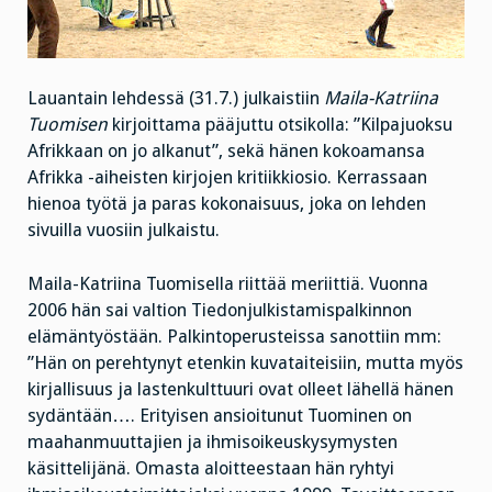
Lauantain lehdessä (31.7.) julkaistiin
Maila-Katriina
Tuomisen
kirjoittama pääjuttu otsikolla: ”Kilpajuoksu
Afrikkaan on jo alkanut”, sekä hänen kokoamansa
Afrikka -aiheisten kirjojen kritiikkiosio. Kerrassaan
hienoa työtä ja paras kokonaisuus, joka on lehden
sivuilla vuosiin julkaistu.
Maila-Katriina Tuomisella riittää meriittiä. Vuonna
2006 hän sai valtion Tiedonjulkistamispalkinnon
elämäntyöstään. Palkintoperusteissa sanottiin mm:
”Hän on perehtynyt etenkin kuvataiteisiin, mutta myös
kirjallisuus ja lastenkulttuuri ovat olleet lähellä hänen
sydäntään…. Erityisen
ansioitunut Tuominen on
maahanmuuttajien ja ihmisoikeuskysymysten
käsittelijänä. Omasta aloitteestaan hän ryhtyi