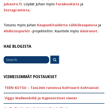
juhasiro.fi
. Löydät Juhan myös
Facebookista
ja
Instagramista
.
Tutustu myös Juhan
Kaupunkitaidetta sähkökaapeissa
ja
Ahdistuspurkit
-projekteihin. Kuuntele myös
äänirunot
.
HAE BLOGISTA
Search
Search
for
VIIMEISIMMÄT POSTAUKSET
TEEN KUTSU – TaoLinin runoissa kulttuurit kohtaavat
Viggo Wallensköld ja Hypnoottiset sienet