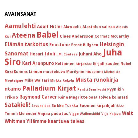
AVAINSANAT
Aamulehti
Adolf Hitler
Akropolis
Alastalon salissa
Aleksis
Babel
Ateena
Claes Andersson
Cormac McCarthy
Kivi
Helsingin
Elämän tarkoitus
Enostone
Ernst Billgren
Juha
Sanomat
Idoli
Hesari
Juhani Aho
J.M. Coetzee
Siro
Kari Aronpuro
Keltainen kirjasto
Kirjallisuuden Nobel
Kirsi Kunnas
Linnun muotokuva
Marilynin hiuspinni
Michel de
Musta runokirja
Mika Waltari
Montaigne
Mirkka Rekola
Palladium Kirjat
ntamo
Pyynikin
Pentti Saarikoski
Raymond Carver
Trikoo
Réne Magritte
Saat toivoa kolmesti
Satakieli!
Suomen kirjailijaliitto
Sirkka Turkka
Savukeidas
Walt
Vapaa pudotus
Tommi Melender
Viggo Wallensköld
Viljo Kajava
Whitman
Yllämme kaartuva taivas