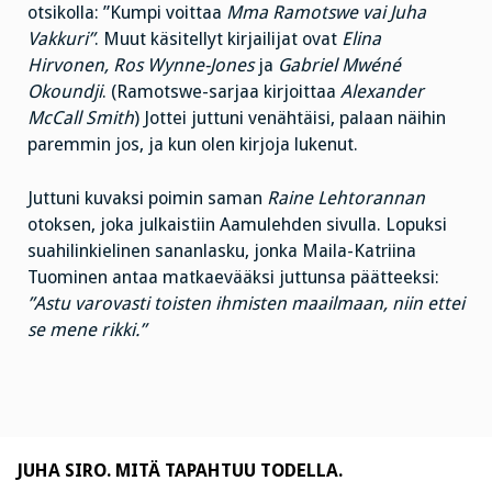
otsikolla: ”Kumpi voittaa
Mma Ramotswe vai Juha
Vakkuri”
. Muut käsitellyt kirjailijat ovat
Elina
Hirvonen, Ros Wynne-Jones
ja
Gabriel Mwéné
Okoundji
. (Ramotswe-sarjaa kirjoittaa
Alexander
McCall Smith
) Jottei juttuni venähtäisi, palaan näihin
paremmin jos, ja kun olen kirjoja lukenut.
Juttuni kuvaksi poimin saman
Raine Lehtorannan
otoksen, joka julkaistiin Aamulehden sivulla. Lopuksi
suahilinkielinen sananlasku, jonka Maila-Katriina
Tuominen antaa matkaevääksi juttunsa päätteeksi:
”Astu varovasti toisten ihmisten maailmaan, niin ettei
se mene rikki.”
JUHA SIRO. MITÄ TAPAHTUU TODELLA.