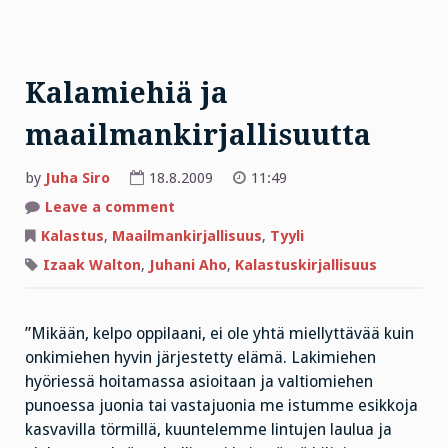
Kalamiehiä ja
maailmankirjallisuutta
by
Juha Siro
18.8.2009
11:49
on
Leave a comment
Kalamiehiä
ja
Kalastus
,
Maailmankirjallisuus
,
Tyyli
maailmankirjallisuutta
Izaak Walton
,
Juhani Aho
,
Kalastuskirjallisuus
”Mikään, kelpo oppilaani, ei ole yhtä miellyttävää kuin
onkimiehen hyvin järjestetty elämä. Lakimiehen
hyöriessä hoitamassa asioitaan ja valtiomiehen
punoessa juonia tai vastajuonia me istumme esikkoja
kasvavilla törmillä, kuuntelemme lintujen laulua ja