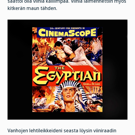
saattoi olla viiniä kalliimpaa. Viiniä laimennettiin myös
kitkerän maun tähden.
Vanhojen lehtileikkeideni seasta löysin viiniraadin