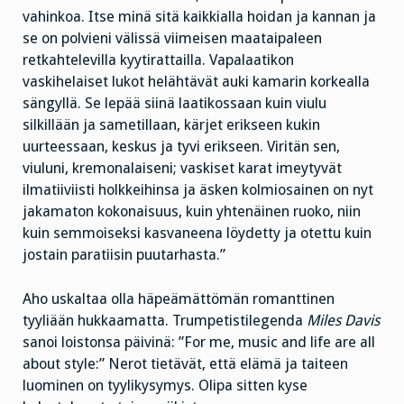
vahinkoa. Itse minä sitä kaikkialla hoidan ja kannan ja
se on polvieni välissä viimeisen maataipaleen
retkahtelevilla kyytirattailla. Vapalaatikon
vaskihelaiset lukot helähtävät auki kamarin korkealla
sängyllä. Se lepää siinä laatikossaan kuin viulu
silkillään ja sametillaan, kärjet erikseen kukin
uurteessaan, keskus ja tyvi erikseen. Viritän sen,
viuluni, kremonalaiseni; vaskiset karat imeytyvät
ilmatiiviisti holkkeihinsa ja äsken kolmiosainen on nyt
jakamaton kokonaisuus, kuin yhtenäinen ruoko, niin
kuin semmoiseksi kasvaneena löydetty ja otettu kuin
jostain paratiisin puutarhasta.”
Aho uskaltaa olla häpeämättömän romanttinen
tyyliään hukkaamatta. Trumpetistilegenda
Miles Davis
sanoi loistonsa päivinä: ”For me, music and life are all
about style:” Nerot tietävät, että elämä ja taiteen
luominen on tyylikysymys. Olipa sitten kyse