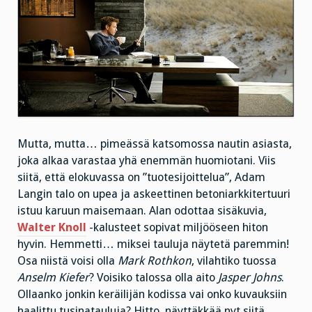
Mutta, mutta… pimeässä katsomossa nautin asiasta,
joka alkaa varastaa yhä enemmän huomiotani. Viis
siitä, että elokuvassa on ”tuotesijoittelua”, Adam
Langin talo on upea ja askeettinen betoniarkkitertuuri
istuu karuun maisemaan. Alan odottaa sisäkuvia,
Walter Knoll
-kalusteet sopivat miljööseen hiton
hyvin. Hemmetti… miksei tauluja näytetä paremmin!
Osa niistä voisi olla
Mark Rothkon
, vilahtiko tuossa
Anselm Kiefer
? Voisiko talossa olla aito
Jasper Johns
.
Ollaanko jonkin keräilijän kodissa vai onko kuvauksiin
haalittu tusinatauluja? Hitto, näyttäkkää nyt siitä