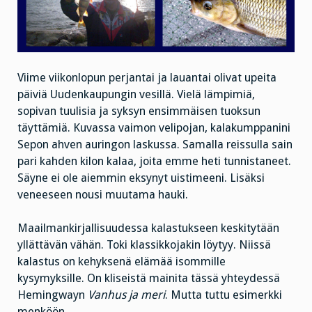
Viime viikonlopun perjantai ja lauantai olivat upeita
päiviä Uudenkaupungin vesillä. Vielä lämpimiä,
sopivan tuulisia ja syksyn ensimmäisen tuoksun
täyttämiä. Kuvassa vaimon velipojan, kalakumppanini
Sepon ahven auringon laskussa. Samalla reissulla sain
pari kahden kilon kalaa, joita emme heti tunnistaneet.
Säyne ei ole aiemmin eksynyt uistimeeni. Lisäksi
veneeseen nousi muutama hauki.
Maailmankirjallisuudessa kalastukseen keskitytään
yllättävän vähän. Toki klassikkojakin löytyy. Niissä
kalastus on kehyksenä elämää isommille
kysymyksille. On kliseistä mainita tässä yhteydessä
Hemingwayn
Vanhus ja me
ri
. Mutta tuttu esimerkki
menköön.