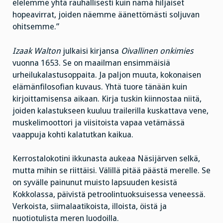
elelemme yhtä rauhallisesti kuin nämä hiljaiset
hopeavirrat, joiden näemme äänett
ö
m
ä
sti soljuvan
ohitsemme.”
Izaak Walton
julkaisi kirjansa
Oivallinen onkimies
vuonna 1653. Se on maailman ensimmäisiä
urheilukalastusoppaita. Ja paljon muuta, kokonaisen
elämänfilosofian kuvaus. Yhtä tuore tänään kuin
kirjoittamisensa aikaan. Kirja tuskin kiinnostaa niitä,
joiden kalastukseen kuuluu trailerilla kuskattava vene,
muskelimoottori ja viisitoista vapaa vetämässä
vaappuja kohti kalatutkan kaikua.
Kerrostalokotini ikkunasta aukeaa Näsijärven selkä,
mutta mihin se riittäisi. Välillä pitää päästä merelle. Se
on syvälle painunut muisto lapsuuden kesistä
Kokkolassa, päivistä petroolintuoksuisessa veneessä.
Verkoista, siimalaatikoista, illoista, öistä ja
nuotiotulista meren luodoilla.