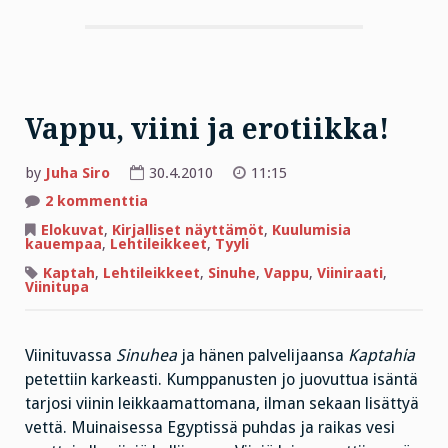
Vappu, viini ja erotiikka!
by
Juha Siro
30.4.2010
11:15
artikkeliin
2 kommenttia
Vappu,
viini
Elokuvat
,
Kirjalliset näyttämöt
,
Kuulumisia
ja
kauempaa
,
Lehtileikkeet
,
Tyyli
erotiikka!
Kaptah
,
Lehtileikkeet
,
Sinuhe
,
Vappu
,
Viiniraati
,
Viinitupa
Viinituvassa
Sinuhea
ja hänen palvelijaansa
Kaptahia
petettiin karkeasti. Kumppanusten jo juovuttua isäntä
tarjosi viinin leikkaamattomana, ilman sekaan lisättyä
vettä. Muinaisessa Egyptissä puhdas ja raikas vesi