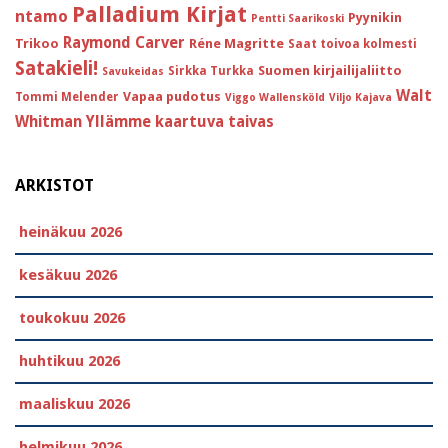
Palladium Kirjat
ntamo
Pyynikin
Pentti Saarikoski
Raymond Carver
Trikoo
Réne Magritte
Saat toivoa kolmesti
Satakieli!
Suomen kirjailijaliitto
Sirkka Turkka
Savukeidas
Walt
Vapaa pudotus
Tommi Melender
Viggo Wallensköld
Viljo Kajava
Whitman
Yllämme kaartuva taivas
ARKISTOT
heinäkuu 2026
kesäkuu 2026
toukokuu 2026
huhtikuu 2026
maaliskuu 2026
helmikuu 2026