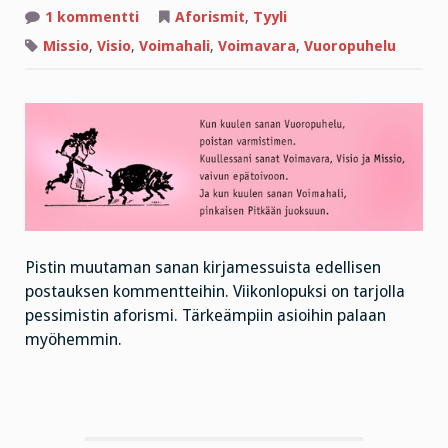
artikkeliin
1 kommentti
Aforismit
,
Tyyli
Pessimistin
aforismit
Missio
,
Visio
,
Voimahali
,
Voimavara
,
Vuoropuhelu
Pistin muutaman sanan kirjamessuista edellisen
postauksen kommentteihin. Viikonlopuksi on tarjolla
pessimistin aforismi. Tärkeämpiin asioihin palaan
myöhemmin.