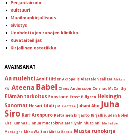
Perjantairuno
Kulttuuri
Maailmankirjallisuus
Sivistys
Unohdettujen runojen klinikka
Kuvataiteilijat
Kirjallinen estetiikka
AVAINSANAT
Aamulehti
Adolf Hitler
Akropolis
Alastalon salissa
Aleksis
Babel
Ateena
Claes Andersson
Cormac McCarthy
Kivi
Helsingin
Elämän tarkoitus
Enostone
Ernst Billgren
Juha
Sanomat
Idoli
Hesari
Juhani Aho
J.M. Coetzee
Siro
Kari Aronpuro
Keltainen kirjasto
Kirjallisuuden Nobel
Kirsi Kunnas
Linnun muotokuva
Marilynin hiuspinni
Michel de
Musta runokirja
Mika Waltari
Montaigne
Mirkka Rekola