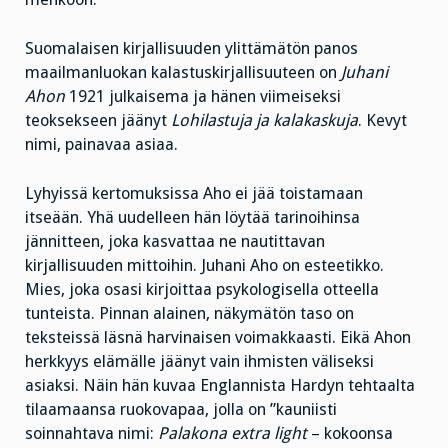
Suomalaisen kirjallisuuden ylittämätön panos
maailmanluokan kalastuskirjallisuuteen on
Juhani
Ahon
1921 julkaisema ja hänen viimeiseksi
teoksekseen jäänyt
Lohilastuja ja kalakaskuja
. Kevyt
nimi, painavaa asiaa.
Lyhyissä kertomuksissa Aho ei jää toistamaan
itseään. Yhä uudelleen hän löytää tarinoihinsa
jännitteen, joka kasvattaa ne nautittavan
kirjallisuuden mittoihin. Juhani Aho on esteetikko.
Mies, joka osasi kirjoittaa psykologisella otteella
tunteista. Pinnan alainen, näkymätön taso on
teksteissä läsnä harvinaisen voimakkaasti. Eikä Ahon
herkkyys elämälle jäänyt vain ihmisten väliseksi
asiaksi. Näin hän kuvaa Englannista Hardyn tehtaalta
tilaamaansa ruokovapaa, jolla on ”kauniisti
soinnahtava nimi:
Palakona extra light
– kokoonsa