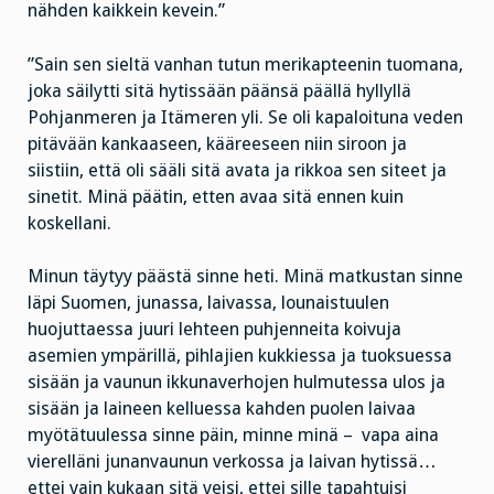
nähden kaikkein kevein.”
”Sain sen sieltä vanhan tutun merikapteenin tuomana,
joka säilytti sitä hytissään päänsä päällä hyllyllä
Pohjanmeren ja Itämeren yli. Se oli kapaloituna veden
pitävään kankaaseen, kääreeseen niin siroon ja
siistiin, että oli sääli sitä avata ja rikkoa sen siteet ja
sinetit. Minä päätin, etten avaa sitä ennen kuin
koskellani.
Minun täytyy päästä sinne heti. Minä matkustan sinne
läpi Suomen, junassa, laivassa, lounaistuulen
huojuttaessa juuri lehteen puhjenneita koivuja
asemien ympärillä, pihlajien kukkiessa ja tuoksuessa
sisään ja vaunun ikkunaverhojen hulmutessa ulos ja
sisään ja laineen kelluessa kahden puolen laivaa
myötätuulessa sinne päin, minne minä – vapa aina
vierelläni junanvaunun verkossa ja laivan hytissä…
ettei vain kukaan sitä veisi, ettei sille tapahtuisi