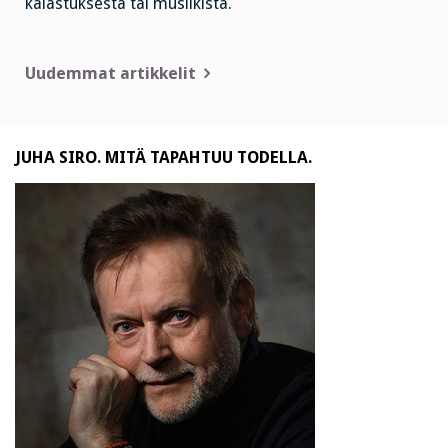
kalastuksesta tai musiikista.
Artikkelien
Uudemmat artikkelit
selaus
JUHA SIRO. MITÄ TAPAHTUU TODELLA.