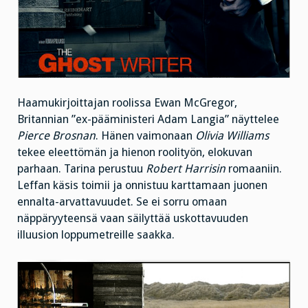
Haamukirjoittajan roolissa Ewan McGregor,
Britannian ”ex-pääministeri Adam Langia” näyttelee
Pierce Brosnan
. Hänen vaimonaan
Olivia Williams
tekee eleettömän ja hienon roolityön, elokuvan
parhaan. Tarina perustuu
Robert Harrisin
romaaniin.
Leffan käsis toimii ja onnistuu karttamaan juonen
ennalta-arvattavuudet. Se ei sorru omaan
näppäryyteensä vaan säilyttää uskottavuuden
illuusion loppumetreille saakka.