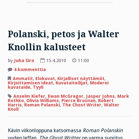
Polanski, petos ja Walter
Knollin kalusteet
by
Juha Siro
15.4.2010
11:00
artikkeliin
4 kommenttia
Polanski,
petos
Ammatit
,
Elokuvat
,
Kirjalliset näyttämöt
,
ja
Kirjoittamisen ideat
,
Kuvataiteilijat
,
Moderni
Walter
kuvataide
,
Tyyli
Knollin
kalusteet
Anselm Kiefer
,
Ewan McGregor
,
Jasper Johns
,
Mark
Rothko
,
Olivia Williams
,
Pierce Brosnan
,
Robert
Harris
,
Roman Polanski
,
The Chost Writer
,
Walter
Knoll
Kävin viikonloppuna katsomassa
Roman Polanskin
uuden leffan.
The Ghost Writter
on varma suoritus,