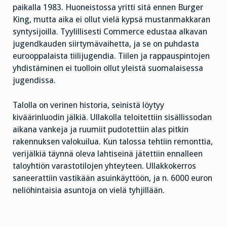
paikalla 1983. Huoneistossa yritti sitä ennen Burger
King, mutta aika ei ollut vielä kypsä mustanmakkaran
syntysijoilla. Tyylillisesti Commerce edustaa alkavan
jugendkauden siirtymävaihetta, ja se on puhdasta
eurooppalaista tiilijugendia. Tiilen ja rappauspintojen
yhdistäminen ei tuolloin ollut yleistä suomalaisessa
jugendissa.
Talolla on verinen historia, seinistä löytyy
kiväärinluodin jälkiä. Ullakolla teloitettiin sisällissodan
aikana vankeja ja ruumiit pudotettiin alas pitkin
rakennuksen valokuilua. Kun talossa tehtiin remonttia,
verijälkiä täynnä oleva lahtiseinä jätettiin ennalleen
taloyhtiön varastotilojen yhteyteen. Ullakkokerros
saneerattiin vastikään asuinkäyttöön, ja n. 6000 euron
neliöhintaisia asuntoja on vielä tyhjillään.