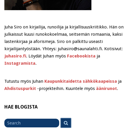
Juha Siro on kirjailija, runoilija ja kirjallisuuskriitikko. Hän on
julkaissut kuusi runokokoelmaa, seitsemän romaania, kaksi
lastenkirjaa ja aforismeja. Siro on palkittu useasti
kirjailijantyöstään. Yhteys: juhasiro@saunalahti.fi. Kotisivut:
juhasiro.fi
. Löydät Juhan myös
Facebookista
ja
Instagramista
.
Tutustu myös Juhan
Kaupunkitaidetta sähkökaapeissa
ja
Ahdistuspurkit
-projekteihin. Kuuntele myös
äänirunot
.
HAE BLOGISTA
Search
Search
for