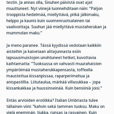
testin. Ja annas olla, Sinuhen päivistä ovat ajat
muuttuneet. Nyt viinejä luonnehditaan näin: ”Paljon
trooppista hedelmää, miellyttävä, pitkä jälkimaku,
helppo ja kaunis kuin suomenruotsalainen tai
vaalivoittaja. Suuhun jää miellyttävä mustaherukan ja
mummolan maku.”
Ja meno paranee. Tässä kyydissä vedotaan kaikkiin
aisteihin ja kaivetaan alitajunnasta esiin
lapsuusmuistojen unohtuneet hetket, kuvottavia
kaihtamatta: ”Tuoksussa on vahvasti muurahaisten
ympäröimää mustaherukkapensasta, toffeella
maustettua kissanpissaa, raparperimehua ja
anispastillia. Liitutaulua, märkää villasukkaa – jopa
kissankakkaa ja huussinseinää. Kuin bensiiniä joisi.”
Entäs arvioiden erotiikka? Italian Umbriasta tulee
tällainen viini: ”kahvin sekä tammen tuoksu. Maku on
vielä enemmän, tiukka, runsas ja rasvainen. Kuin