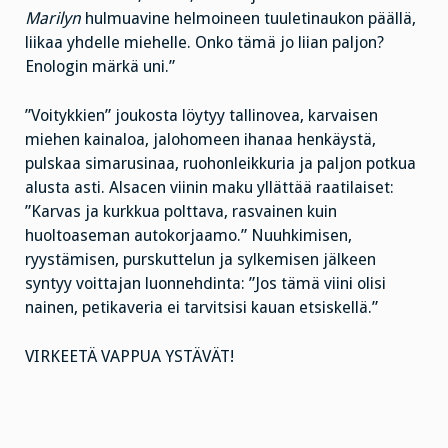
Marilyn
hulmuavine helmoineen tuuletinaukon päällä,
liikaa yhdelle miehelle. Onko tämä jo liian paljon?
Enologin märkä uni.”
”Voitykkien” joukosta löytyy tallinovea, karvaisen
miehen kainaloa, jalohomeen ihanaa henkäystä,
pulskaa simarusinaa, ruohonleikkuria ja paljon potkua
alusta asti. Alsacen viinin maku yllättää raatilaiset:
”Karvas ja kurkkua polttava, rasvainen kuin
huoltoaseman autokorjaamo.” Nuuhkimisen,
ryystämisen, purskuttelun ja sylkemisen jälkeen
syntyy voittajan luonnehdinta: ”Jos tämä viini olisi
nainen, petikaveria ei tarvitsisi kauan etsiskellä.”
VIRKEETÄ VAPPUA YSTÄVÄT!