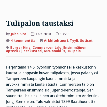
Tulipalon taustaksi
by
Juha Siro
14.5.2010
13:29
artikkeliin
4 kommenttia
Arkkitehtuuri
,
Tyyli
,
Uutiset
Tulipalon
taustaksi
Burger King
,
Commercen talo
,
Ensimmäinen
apteekki
,
Keskustori
,
McDonald´s
,
Tulipalo
Perjantaina 14.5. pyöräilin työhuoneelle keskustorin
kautta ja nappasin kuvan tulipalosta, jossa palaa yksi
Tampereen kaupungin kauneimmista ja
arvokkaimmista kiinteistöistä. Commercen talo on
Tampereen ensimmäisiä jugend-kerrostaloja. Sen
suunnitteli helsinkiläinen arkkitehtitoimisto Andersin-
Jung-Bomanson. Talo valmistui 1899 Raatihuonetta