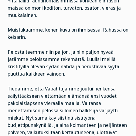
Yhtä lailla rauhanomaisimmissa korkean elintason
maissa on moni koditon, turvaton, osaton, vieras ja
muukalainen.
Muistakaamme, kenen kuva on ihmisessä. Rahassa on
keisarin.
Pelosta teemme niin paljon, ja niin paljon hyvää
jätämme peloissamme tekemättä. Luulisi meillä
kristityillä olevan sydän nähdä ja perustavaa syytä
puuttua kaikkeen vainoon.
Tiedämme, että Vapahtajamme joutui henkensä
säilyttääkseen viettämään elämänsä ensi vuodet
pakolaislapsena vieraalla maalla. Valtansa
menettämisen pelossa silloinen hallitsija värjäytti
miekat. Nyt sama käy siistinä sisätyönä
budjettipunakynällä. Ja aina kolmanteen ja neljänteen
polveen, vaikutuksiltaan kertautuneena, ulottuvat