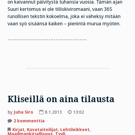
on kaivannut päivitystä tuhansia vuosia. Tämän ajan
Suuri kertomus ei ole tiiliskiviromaani, vaan 365
runollisen tekstin kokoelma, joka ei väheksy mitään
vaan syö sisäänsä kaiken – pienintä murua myöten.
………………………………………..
Kliseillä on aina tilausta
by
Juha Siro
8.1.2013
13:02
artikkeliin
2 kommenttia
Kliseillä
on
Kirjat
,
Kuvataiteilijat
,
Lehtileikkeet
,
aina
Maailmankirjallisuus
,
Tyyli