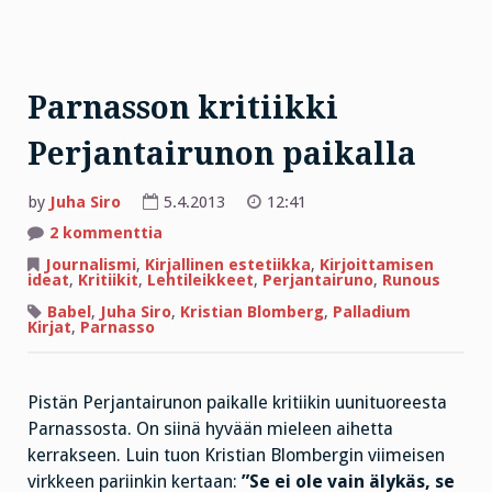
Parnasson kritiikki
Perjantairunon paikalla
by
Juha Siro
5.4.2013
12:41
artikkeliin
2 kommenttia
Parnasson
kritiikki
Journalismi
,
Kirjallinen estetiikka
,
Kirjoittamisen
Perjantairunon
ideat
,
Kritiikit
,
Lehtileikkeet
,
Perjantairuno
,
Runous
paikalla
Babel
,
Juha Siro
,
Kristian Blomberg
,
Palladium
Kirjat
,
Parnasso
Pistän Perjantairunon paikalle kritiikin uunituoreesta
Parnassosta. On siinä hyvään mieleen aihetta
kerrakseen. Luin tuon Kristian Blombergin viimeisen
virkkeen pariinkin kertaan:
”Se ei ole vain älykäs, se