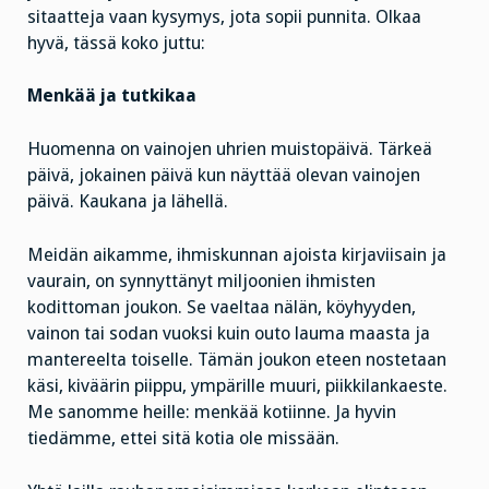
sitaatteja vaan kysymys, jota sopii punnita. Olkaa
hyvä, tässä koko juttu:
Menkää ja tutkikaa
Huomenna on vainojen uhrien muistopäivä. Tärkeä
päivä, jokainen päivä kun näyttää olevan vainojen
päivä. Kaukana ja lähellä.
Meidän aikamme, ihmiskunnan ajoista kirjaviisain ja
vaurain, on synnyttänyt miljoonien ihmisten
kodittoman joukon. Se vaeltaa nälän, köyhyyden,
vainon tai sodan vuoksi kuin outo lauma maasta ja
mantereelta toiselle. Tämän joukon eteen nostetaan
käsi, kiväärin piippu, ympärille muuri, piikkilankaeste.
Me sanomme heille: menkää kotiinne. Ja hyvin
tiedämme, ettei sitä kotia ole missään.