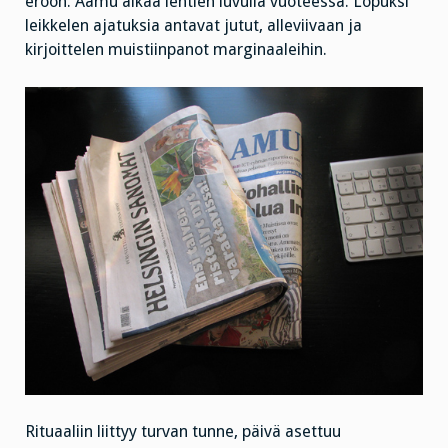
eroon. Aamu alkaa lehtien luvulla vuoteessa. Lopuksi
leikkelen ajatuksia antavat jutut, alleviivaan ja
kirjoittelen muistiinpanot marginaaleihin.
Rituaaliin liittyy turvan tunne, päivä asettuu