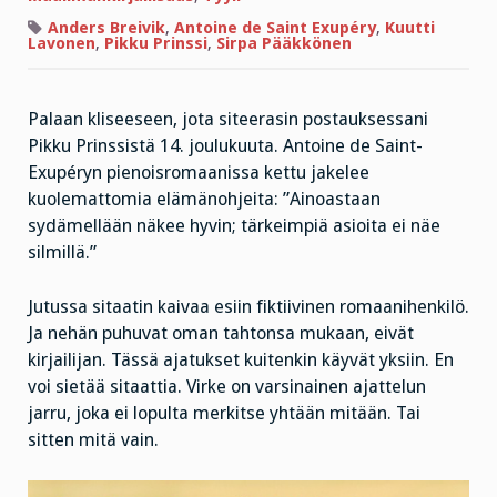
tilausta
Anders Breivik
,
Antoine de Saint Exupéry
,
Kuutti
Lavonen
,
Pikku Prinssi
,
Sirpa Pääkkönen
Palaan kliseeseen, jota siteerasin postauksessani
Pikku Prinssistä 14. joulukuuta. Antoine de Saint-
Exupéryn pienoisromaanissa kettu jakelee
kuolemattomia elämänohjeita:
”Ainoastaan
sydämellään näkee hyvin; tärkeimpiä asioita ei näe
silmillä.”
Jutussa sitaatin kaivaa esiin fiktiivinen romaanihenkilö.
Ja nehän puhuvat oman tahtonsa mukaan, eivät
kirjailijan. Tässä ajatukset kuitenkin käyvät yksiin. En
voi sietää sitaattia. Virke on varsinainen ajattelun
jarru, joka ei lopulta merkitse yhtään mitään. Tai
sitten mitä vain.