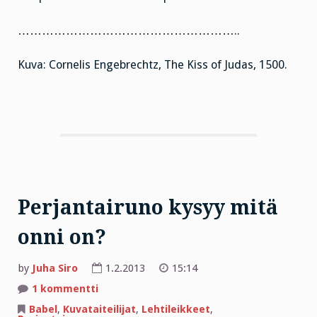
………………………………………………..
Kuva: Cornelis Engebrechtz, The Kiss of Judas, 1500.
Perjantairuno kysyy mitä
onni on?
by
Juha Siro
1.2.2013
15:14
artikkeliin
1 kommentti
Perjantairuno
kysyy
Babel
,
Kuvataiteilijat
,
Lehtileikkeet
,