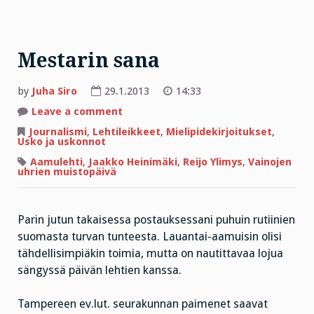
Mestarin sana
by
Juha Siro
29.1.2013
14:33
on
Leave a comment
Mestarin
sana
Journalismi
,
Lehtileikkeet
,
Mielipidekirjoitukset
,
Usko ja uskonnot
Aamulehti
,
Jaakko Heinimäki
,
Reijo Ylimys
,
Vainojen
uhrien muistopäivä
Parin jutun takaisessa postauksessani puhuin rutiinien
suomasta turvan tunteesta. Lauantai-aamuisin olisi
tähdellisimpiäkin toimia, mutta on nautittavaa lojua
sängyssä päivän lehtien kanssa.
Tampereen ev.lut. seurakunnan paimenet saavat