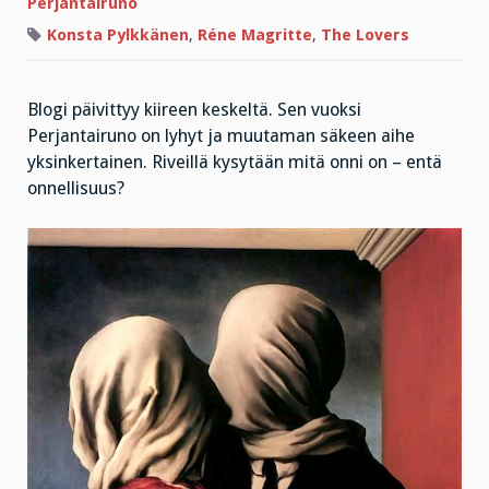
mitä
Perjantairuno
onni
on?
Konsta Pylkkänen
,
Réne Magritte
,
The Lovers
Blogi päivittyy kiireen keskeltä. Sen vuoksi
Perjantairuno on lyhyt ja muutaman säkeen aihe
yksinkertainen. Riveillä kysytään mitä onni on – entä
onnellisuus?