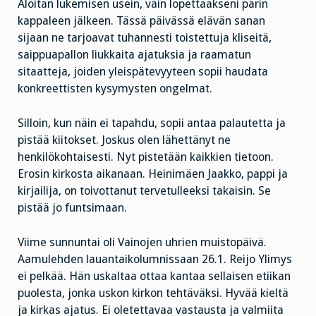
Aloitan lukemisen usein, vain lopettaakseni parin
kappaleen jälkeen. Tässä päivässä elävän sanan
sijaan ne tarjoavat tuhannesti toistettuja kliseitä,
saippuapallon liukkaita ajatuksia ja raamatun
sitaatteja, joiden yleispätevyyteen sopii haudata
konkreettisten kysymysten ongelmat.
Silloin, kun näin ei tapahdu, sopii antaa palautetta ja
pistää kiitokset. Joskus olen lähettänyt ne
henkilökohtaisesti. Nyt pistetään kaikkien tietoon.
Erosin kirkosta aikanaan. Heinimäen Jaakko, pappi ja
kirjailija, on toivottanut tervetulleeksi takaisin. Se
pistää jo funtsimaan.
Viime sunnuntai oli Vainojen uhrien muistopäivä.
Aamulehden lauantaikolumnissaan 26.1. Reijo Ylimys
ei pelkää. Hän uskaltaa ottaa kantaa sellaisen etiikan
puolesta, jonka uskon kirkon tehtäväksi. Hyvää kieltä
ja kirkas ajatus. Ei oletettavaa vastausta ja valmiita