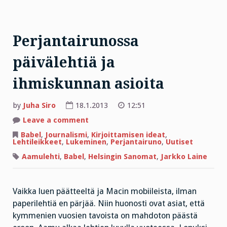
Perjantairunossa
päivälehtiä ja
ihmiskunnan asioita
by
Juha Siro
18.1.2013
12:51
on
Leave a comment
Perjantairunossa
päivälehtiä
Babel
,
Journalismi
,
Kirjoittamisen ideat
,
ja
Lehtileikkeet
,
Lukeminen
,
Perjantairuno
,
Uutiset
ihmiskunnan
asioita
Aamulehti
,
Babel
,
Helsingin Sanomat
,
Jarkko Laine
Vaikka luen päätteeltä ja Macin mobiileista, ilman
paperilehtiä en pärjää. Niin huonosti ovat asiat, että
kymmenien vuosien tavoista on mahdoton päästä