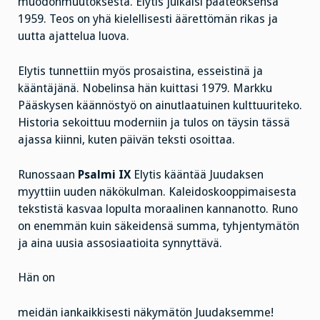
muodonmuutoksesta. Elytis julkaisi pääteoksensa
1959. Teos on yhä kielellisesti äärettömän rikas ja
uutta ajattelua luova.
Elytis tunnettiin myös prosaistina, esseistinä ja
kääntäjänä. Nobelinsa hän kuittasi 1979. Markku
Pääskysen käännöstyö on ainutlaatuinen kulttuuriteko.
Historia sekoittuu moderniin ja tulos on täysin tässä
ajassa kiinni, kuten päivän teksti osoittaa.
Runossaan
Psalmi IX
Elytis kääntää Juudaksen
myyttiin uuden näkökulman. Kaleidoskooppimaisesta
tekstistä kasvaa lopulta moraalinen kannanotto. Runo
on enemmän kuin säkeidensä summa, tyhjentymätön
ja aina uusia assosiaatioita synnyttävä.
Hän on
meidän iankaikkisesti näkymätön Juudaksemme!