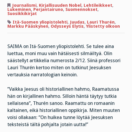
Puolustaako
Perjantairuno
Journalismi
,
Kirjallisuuden Nobel
,
Lehtileikkeet
,
Juudasta?
Lukeminen
,
Perjantairuno
,
Suomennokset
,
Suosikkikirjat
Itä-Suomen yliopistolehti
,
Juudas
,
Lauri Thurén
,
Markku Pääskynen
,
Odysseys Elytis
,
Ylistetty olkoon
SAIMA on Itä-Suomen yliopistolehti. Se tulee aina
luettua, moni muu vain hätäisesti silmäiltyä. Olin
säästellyt artikkelia numerosta 2/12. Siinä professori
Lauri Thurén kertoo miten on tutkinut Jeesuksen
vertauksia narratologian keinoin.
”Vaikka Jeesus oli historiallinen hahmo, Raamatussa
hän on kirjallinen hahmo. Silloin häntä täytyy tutkia
sellaisena”, Thurén sanoo. Raamattu on romaanin
kaltainen, eikä historiallinen oppikirja. Miten muuten
voisi ollakaan: ”On huikea tunne löytää Jeesuksen
teksteistä tältä pohjalta jotain uutta!”