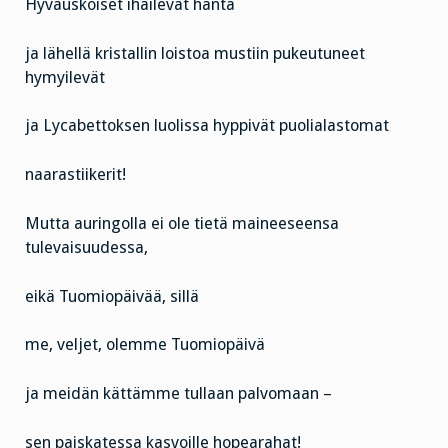
Hyväuskoiset ihailevat häntä
ja lähellä kristallin loistoa mustiin pukeutuneet
hymyilevät
ja Lycabettoksen luolissa hyppivät puolialastomat
naarastiikerit!
Mutta auringolla ei ole tietä maineeseensa
tulevaisuudessa,
eikä Tuomiopäivää, sillä
me, veljet, olemme Tuomiopäivä
ja meidän kättämme tullaan palvomaan –
sen paiskatessa kasvoille hopearahat!