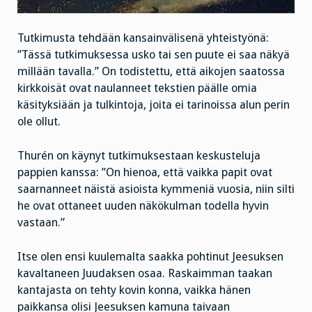
Tutkimusta tehdään kansainvälisenä yhteistyönä:
”Tässä tutkimuksessa usko tai sen puute ei saa näkyä
millään tavalla.” On todistettu, että aikojen saatossa
kirkkoisät ovat naulanneet tekstien päälle omia
käsityksiään ja tulkintoja, joita ei tarinoissa alun perin
ole ollut.
Thurén on käynyt tutkimuksestaan keskusteluja
pappien kanssa: ”On hienoa, että vaikka papit ovat
saarnanneet näistä asioista kymmeniä vuosia, niin silti
he ovat ottaneet uuden näkökulman todella hyvin
vastaan.”
Itse olen ensi kuulemalta saakka pohtinut Jeesuksen
kavaltaneen Juudaksen osaa. Raskaimman taakan
kantajasta on tehty kovin konna, vaikka hänen
paikkansa olisi Jeesuksen kamuna taivaan