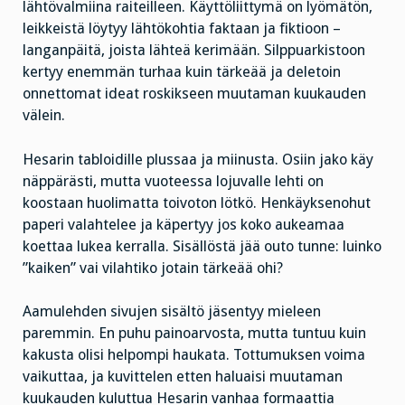
lähtövalmiina raiteilleen. Käyttöliittymä on lyömätön,
leikkeistä löytyy lähtökohtia faktaan ja fiktioon –
langanpäitä, joista lähteä kerimään. Silppuarkistoon
kertyy enemmän turhaa kuin tärkeää ja deletoin
onnettomat ideat roskikseen muutaman kuukauden
välein.
Hesarin tabloidille plussaa ja miinusta. Osiin jako käy
näppärästi, mutta vuoteessa lojuvalle lehti on
koostaan huolimatta toivoton lötkö. Henkäyksenohut
paperi valahtelee ja käpertyy jos koko aukeamaa
koettaa lukea kerralla. Sisällöstä jää outo tunne: luinko
”kaiken” vai vilahtiko jotain tärkeää ohi?
Aamulehden sivujen sisältö jäsentyy mieleen
paremmin. En puhu painoarvosta, mutta tuntuu kuin
kakusta olisi helpompi haukata. Tottumuksen voima
vaikuttaa, ja kuvittelen etten haluaisi muutaman
kuukauden kuluttua Hesarin vanhaa formaattia