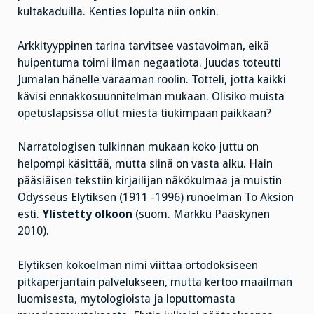
kultakaduilla. Kenties lopulta niin onkin.
Arkkityyppinen tarina tarvitsee vastavoiman, eikä
huipentuma toimi ilman negaatiota. Juudas toteutti
Jumalan hänelle varaaman roolin. Totteli, jotta kaikki
kävisi ennakkosuunnitelman mukaan. Olisiko muista
opetuslapsissa ollut miestä tiukimpaan paikkaan?
Narratologisen tulkinnan mukaan koko juttu on
helpompi käsittää, mutta siinä on vasta alku. Hain
pääsiäisen tekstiin kirjailijan näkökulmaa ja muistin
Odysseus Elytiksen (1911 -1996) runoelman To Aksion
esti.
Ylistetty olkoon
(suom. Markku Pääskynen
2010).
Elytiksen kokoelman nimi viittaa ortodoksiseen
pitkäperjantain palvelukseen, mutta kertoo maailman
luomisesta, mytologioista ja loputtomasta