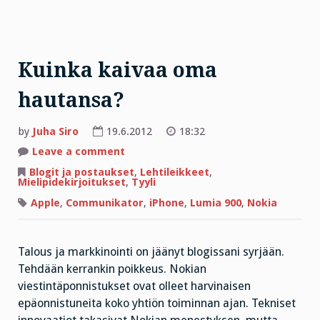
Kuinka kaivaa oma
hautansa?
by
Juha Siro
19.6.2012
18:32
on
Leave a comment
Kuinka
kaivaa
Blogit ja postaukset
,
Lehtileikkeet
,
oma
Mielipidekirjoitukset
,
Tyyli
hautansa?
Apple
,
Communikator
,
iPhone
,
Lumia 900
,
Nokia
Talous ja markkinointi on jäänyt blogissani syrjään.
Tehdään kerrankin poikkeus. Nokian
viestintäponnistukset ovat olleet harvinaisen
epäonnistuneita koko yhtiön toiminnan ajan. Tekniset