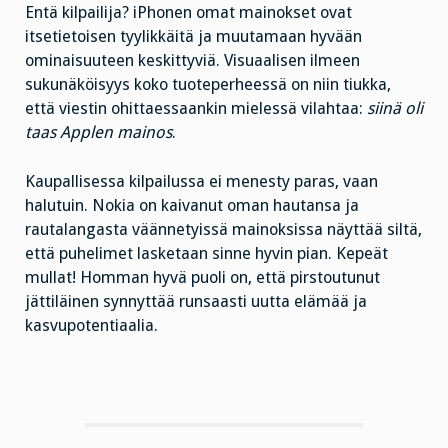
Entä kilpailija? iPhonen omat mainokset ovat
itsetietoisen tyylikkäitä ja muutamaan hyvään
ominaisuuteen keskittyviä. Visuaalisen ilmeen
sukunäköisyys koko tuoteperheessä on niin tiukka,
että viestin ohittaessaankin mielessä vilahtaa:
siinä oli
taas Applen mainos
.
Kaupallisessa kilpailussa ei menesty paras, vaan
halutuin. Nokia on kaivanut oman hautansa ja
rautalangasta väännetyissä mainoksissa näyttää siltä,
että puhelimet lasketaan sinne hyvin pian. Kepeät
mullat! Homman hyvä puoli on, että pirstoutunut
jättiläinen synnyttää runsaasti uutta elämää ja
kasvupotentiaalia.