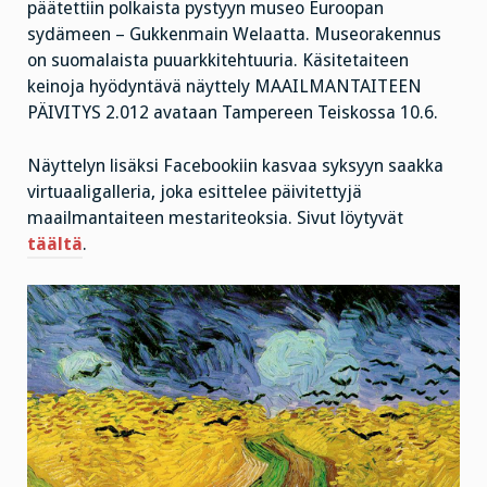
päätettiin polkaista pystyyn museo Euroopan
sydämeen – Gukkenmain Welaatta. Museorakennus
on suomalaista puuarkkitehtuuria. Käsitetaiteen
keinoja hyödyntävä näyttely MAAILMANTAITEEN
PÄIVITYS 2.012 avataan Tampereen Teiskossa 10.6.
Näyttelyn lisäksi Facebookiin kasvaa syksyyn saakka
virtuaaligalleria, joka esittelee päivitettyjä
maailmantaiteen mestariteoksia. Sivut löytyvät
täältä
.