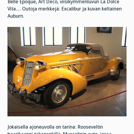
Belle Epoque, Art Deco, viisikymmenluvun La Dolce
Vita… Outoja merkkejä: Excalibur ja kuvan keltainen
Auburn.
Jokaisella ajoneuvolla on tarina: Rooseveltin