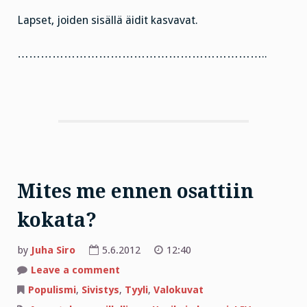
Lapset, joiden sisällä äidit kasvavat.
………………………………………………………..
Mites me ennen osattiin
kokata?
by
Juha Siro
5.6.2012
12:40
on
Leave a comment
Mites
me
Populismi
,
Sivistys
,
Tyyli
,
Valokuvat
ennen