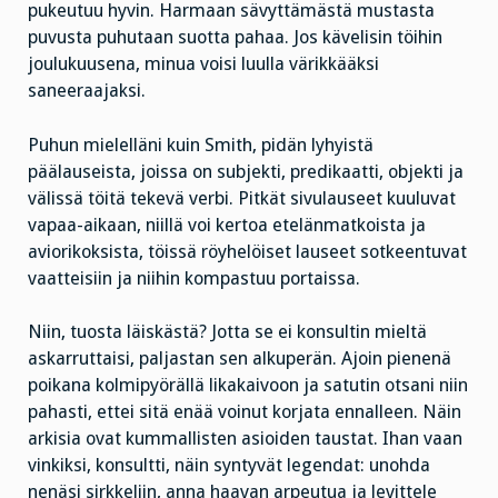
pukeutuu hyvin. Harmaan sävyttämästä mustasta
puvusta puhutaan suotta pahaa. Jos kävelisin töihin
joulukuusena, minua voisi luulla värikkääksi
saneeraajaksi.
Puhun mielelläni kuin Smith, pidän lyhyistä
päälauseista, joissa on subjekti, predikaatti, objekti ja
välissä töitä tekevä verbi. Pitkät sivulauseet kuuluvat
vapaa-aikaan, niillä voi kertoa etelänmatkoista ja
aviorikoksista, töissä röyhelöiset lauseet sotkeentuvat
vaatteisiin ja niihin kompastuu portaissa.
Niin, tuosta läiskästä? Jotta se ei konsultin mieltä
askarruttaisi, paljastan sen alkuperän. Ajoin pienenä
poikana kolmipyörällä likakaivoon ja satutin otsani niin
pahasti, ettei sitä enää voinut korjata ennalleen. Näin
arkisia ovat kummallisten asioiden taustat. Ihan vaan
vinkiksi, konsultti, näin syntyvät legendat: unohda
nenäsi sirkkeliin, anna haavan arpeutua ja levittele