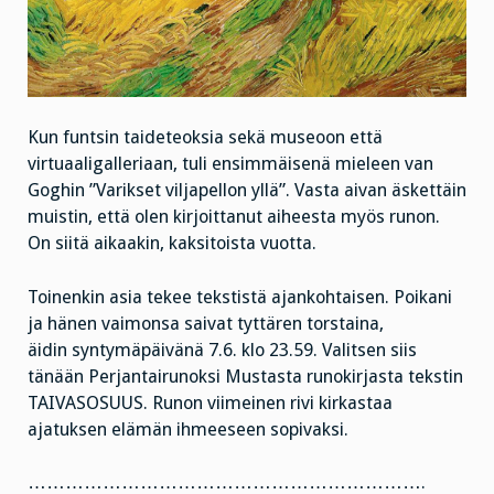
Kun funtsin taideteoksia sekä museoon että
virtuaaligalleriaan, tuli ensimmäisenä mieleen van
Goghin ”Varikset viljapellon yllä”. Vasta aivan äskettäin
muistin, että olen kirjoittanut aiheesta myös runon.
On siitä aikaakin, kaksitoista vuotta.
Toinenkin asia tekee tekstistä ajankohtaisen. Poikani
ja hänen vaimonsa saivat tyttären torstaina,
äidin syntymäpäivänä 7.6. klo 23.59. Valitsen siis
tänään Perjantairunoksi Mustasta runokirjasta tekstin
TAIVASOSUUS. Runon viimeinen rivi kirkastaa
ajatuksen elämän ihmeeseen sopivaksi.
……………………………………………………….