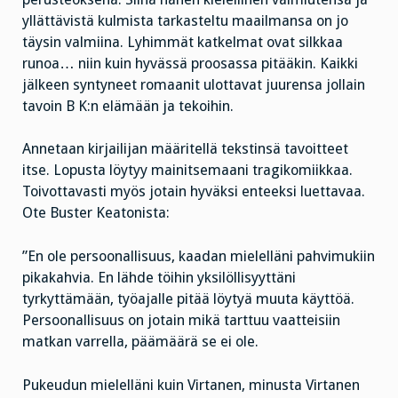
yllättävistä kulmista tarkasteltu maailmansa on jo
täysin valmiina. Lyhimmät katkelmat ovat silkkaa
runoa… niin kuin hyvässä proosassa pitääkin. Kaikki
jälkeen syntyneet romaanit ulottavat juurensa jollain
tavoin B K:n elämään ja tekoihin.
Annetaan kirjailijan määritellä tekstinsä tavoitteet
itse. Lopusta löytyy mainitsemaani tragikomiikkaa.
Toivottavasti myös jotain hyväksi enteeksi luettavaa.
Ote Buster Keatonista:
”En ole persoonallisuus, kaadan mielelläni pahvimukiin
pikakahvia. En lähde töihin yksilöllisyyttäni
tyrkyttämään, työajalle pitää löytyä muuta käyttöä.
Persoonallisuus on jotain mikä tarttuu vaatteisiin
matkan varrella, päämäärä se ei ole.
Pukeudun mielelläni kuin Virtanen, minusta Virtanen