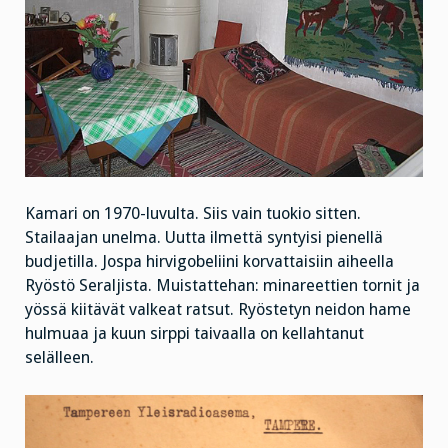
Kamari on 1970-luvulta. Siis vain tuokio sitten.
Stailaajan unelma. Uutta ilmettä syntyisi pienellä
budjetilla. Jospa hirvigobeliini korvattaisiin aiheella
Ryöstö Seraljista. Muistattehan: minareettien tornit ja
yössä kiitävät valkeat ratsut. Ryöstetyn neidon hame
hulmuaa ja kuun sirppi taivaalla on kellahtanut
selälleen.