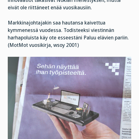
innovaatiot takasivat Nokian menestyksen, mutta
eivät ole riittäneet enää vuosikausiin.
Markkinajohtajakin saa hautansa kaivettua
kymmenessä vuodessa. Todisteeksi viestinnän
harhapoluista käy ote esseestäni Paluu elävien pariin.
(MotMot vuosikirja, wsoy 2001)