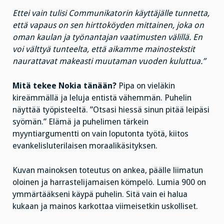
Ettei vain tulisi Communikatorin käyttäjälle tunnetta,
että vapaus on sen hirttoköyden mittainen, joka on
oman kaulan ja työnantajan vaatimusten välillä. En
voi välttyä tunteelta, että aikamme mainostekstit
naurattavat makeasti muutaman vuoden kuluttua.”
Mitä tekee Nokia tänään?
Pipa on vieläkin
kireämmällä ja leluja entistä vähemmän. Puhelin
näyttää työpisteeltä. ”Otsasi hiessä sinun pitää leipäsi
syömän.” Elämä ja puhelimen tärkein
myyntiargumentti on vain loputonta työtä, kiitos
evankelisluterilaisen moraalikäsityksen.
Kuvan mainoksen toteutus on ankea, päälle liimatun
oloinen ja harrastelijamaisen kömpelö. Lumia 900 on
ymmärtääkseni käypä puhelin. Sitä vain ei halua
kukaan ja mainos karkottaa viimeisetkin uskolliset.