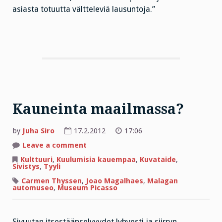
asiasta totuutta vältteleviä lausuntoja.”
Kauneinta maailmassa?
by
Juha Siro
17.2.2012
17:06
on
Leave a comment
Kauneinta
maailmassa?
Kulttuuri
,
Kuulumisia kauempaa
,
Kuvataide
,
Sivistys
,
Tyyli
Carmen Thyssen
,
Joao Magalhaes
,
Malagan
automuseo
,
Museum Picasso
Sivuutan itsestäänselvyydet lyhyesti ja siirryn