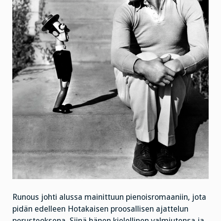
Runous johti alussa mainittuun pienoisromaaniin, jota
pidän edelleen Hotakaisen proosallisen ajattelun
perusteoksena. Siinä hänen kielellinen valmiutensa ja