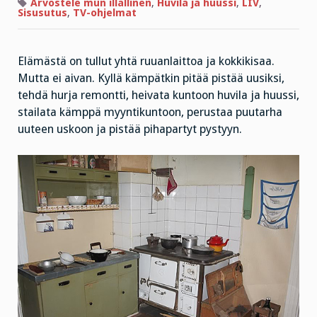
osattiin
Arvostele mun illallinen
,
Huvila ja huussi
,
LIV
,
kokata?
Sisusutus
,
TV-ohjelmat
Elämästä on tullut yhtä ruuanlaittoa ja kokkikisaa.
Mutta ei aivan. Kyllä kämpätkin pitää pistää uusiksi,
tehdä hurja remontti, heivata kuntoon huvila ja huussi,
stailata kämppä myyntikuntoon, perustaa puutarha
uuteen uskoon ja pistää pihapartyt pystyyn.