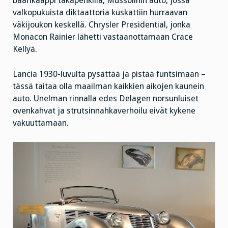
baarikaappi takapenkillä, Mussolinin auto, jossa
valkopukuista diktaattoria kuskattiin hurraavan
väkijoukon keskellä. Chrysler Presidential, jonka
Monacon Rainier lähetti vastaanottamaan Crace
Kellyä.
Lancia 1930-luvulta pysättää ja pistää funtsimaan –
tässä taitaa olla maailman kaikkien aikojen kaunein
auto. Unelman rinnalla edes Delagen norsunluiset
ovenkahvat ja strutsinnahkaverhoilu eivät kykene
vakuuttamaan.