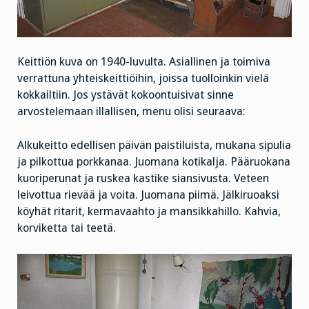
Keittiön kuva on 1940-luvulta. Asiallinen ja toimiva
verrattuna yhteiskeittiöihin, joissa tuolloinkin vielä
kokkailtiin. Jos ystävät kokoontuisivat sinne
arvostelemaan illallisen, menu olisi seuraava:
Alkukeitto edellisen päivän paistiluista, mukana sipulia
ja pilkottua porkkanaa. Juomana kotikalja. Pääruokana
kuoriperunat ja ruskea kastike siansivusta. Veteen
leivottua rievää ja voita. Juomana piimä. Jälkiruoaksi
köyhät ritarit, kermavaahto ja mansikkahillo. Kahvia,
korviketta tai teetä.