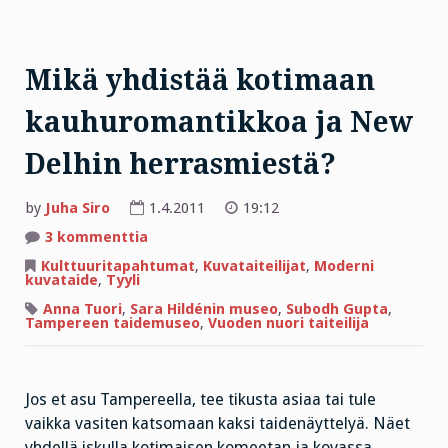
Mikä yhdistää kotimaan
kauhuromantikkoa ja New
Delhin herrasmiestä?
by
Juha Siro
1.4.2011
19:12
artikkeliin
3 kommenttia
Mikä
yhdistää
Kulttuuritapahtumat
,
Kuvataiteilijat
,
Moderni
kotimaan
kuvataide
,
Tyyli
kauhuromantikkoa
ja
Anna Tuori
,
Sara Hildénin museo
,
Subodh Gupta
,
New
Tampereen taidemuseo
,
Vuoden nuori taiteilija
Delhin
herrasmiestä?
Jos et asu Tampereella, tee tikusta asiaa tai tule
vaikka vasiten katsomaan kaksi taidenäyttelyä. Näet
yhdellä iskulla kotimaisen komeetan ja kovassa