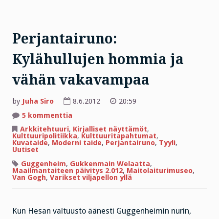
Perjantairuno:
Kylähullujen hommia ja
vähän vakavampaa
by
Juha Siro
8.6.2012
20:59
artikkeliin
5 kommenttia
Perjantairuno:
Kylähullujen
Arkkitehtuuri
,
Kirjalliset näyttämöt
,
hommia
Kulttuuripolitiikka
,
Kulttuuritapahtumat
,
ja
Kuvataide
,
Moderni taide
,
Perjantairuno
,
Tyyli
,
vähän
Uutiset
vakavampaa
Guggenheim
,
Gukkenmain Welaatta
,
Maailmantaiteen päivitys 2.012
,
Maitolaiturimuseo
,
Van Gogh
,
Varikset viljapellon yllä
Kun Hesan valtuusto äänesti Guggenheimin nurin,