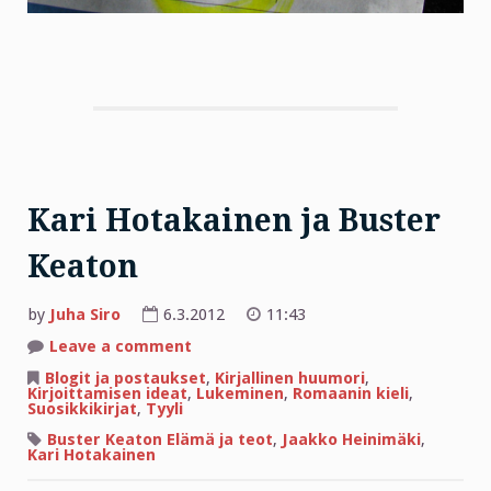
Kari Hotakainen ja Buster
Keaton
by
Juha Siro
6.3.2012
11:43
on
Leave a comment
Kari
Hotakainen
Blogit ja postaukset
,
Kirjallinen huumori
,
ja
Kirjoittamisen ideat
,
Lukeminen
,
Romaanin kieli
,
Buster
Suosikkikirjat
,
Tyyli
Keaton
Buster Keaton Elämä ja teot
,
Jaakko Heinimäki
,
Kari Hotakainen